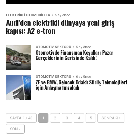
ELEKTRIKLI OTOMOBILLER
5 ay önce
Audi’den elektrikli dünyaya yeni giriş
kapısı: A2 e-tron
OTOMOTIV SEKTÖRÜ
5 ay önce
Otomotivde Finansman Koşulları Pazar
Gerçeklerinin Gerisinde Kaldı!
OTOMOTIV SEKTÖRÜ
6 ay önce
ZF ve BMW, Gelecek Odaklı Sürüş Teknolojileri
için Anlaşma İmzaladı
SAYFA 1 / 43
1
2
3
4
5
SONRAKI ›
SON »