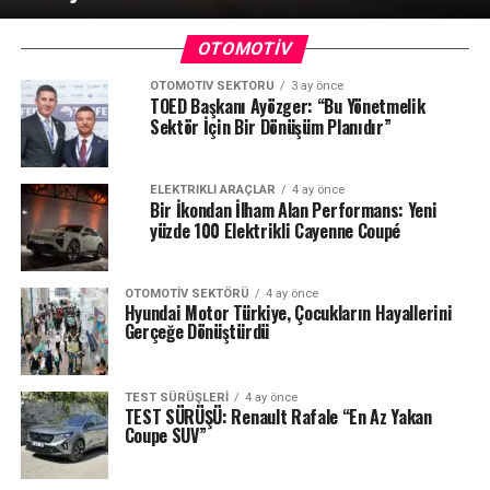
OTOMOTIV
OTOMOTIV SEKTÖRÜ
3 ay önce
TOED Başkanı Ayözger: “Bu Yönetmelik
Sektör İçin Bir Dönüşüm Planıdır”
ELEKTRIKLI ARAÇLAR
4 ay önce
Bir İkondan İlham Alan Performans: Yeni
yüzde 100 Elektrikli Cayenne Coupé
OTOMOTIV SEKTÖRÜ
4 ay önce
Hyundai Motor Türkiye, Çocukların Hayallerini
Gerçeğe Dönüştürdü
TEST SÜRÜŞLERI
4 ay önce
TEST SÜRÜŞÜ: Renault Rafale “En Az Yakan
Coupe SUV”