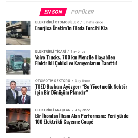
EN SON
POPÜLER
ELEKTRIKLI OTOMOBILLER
3 hafta önce
Enerjisa Üretim’in Filoda Tercihi Kia
ELEKTRIKLI TICARI
1 ay önce
Volvo Trucks, 700 km Menzile Ulaşabilen
Elektrikli Çekici ve Kamyonlarını Tanıttı!
OTOMOTIV SEKTÖRÜ
3 ay önce
TOED Başkanı Ayözger: “Bu Yönetmelik Sektör
İçin Bir Dönüşüm Planıdır”
ELEKTRIKLI ARAÇLAR
4 ay önce
Bir İkondan İlham Alan Performans: Yeni yüzde
100 Elektrikli Cayenne Coupé