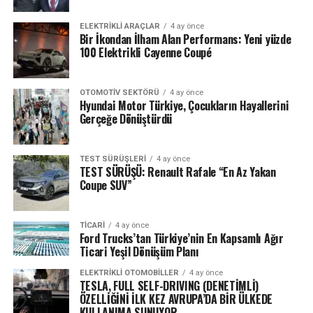
ELEKTRIKLI ARAÇLAR
4 ay önce
Bir İkondan İlham Alan Performans: Yeni yüzde
100 Elektrikli Cayenne Coupé
OTOMOTIV SEKTÖRÜ
4 ay önce
Hyundai Motor Türkiye, Çocukların Hayallerini
Gerçeğe Dönüştürdü
TEST SÜRÜŞLERI
4 ay önce
TEST SÜRÜŞÜ: Renault Rafale “En Az Yakan
Coupe SUV”
TICARI
4 ay önce
Ford Trucks’tan Türkiye’nin En Kapsamlı Ağır
Ticari Yeşil Dönüşüm Planı
ELEKTRIKLI OTOMOBILLER
4 ay önce
TESLA, FULL SELF-DRIVING (DENETİMLİ)
ÖZELLİĞİNİ İLK KEZ AVRUPA’DA BİR ÜLKEDE
KULLANIMA SUNUYOR