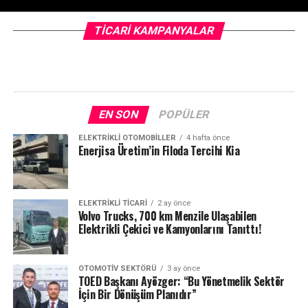
TICARI KAMPANYALAR
EN SON
POPÜLER
ELEKTRIKLI OTOMOBILLER
4 hafta önce
Enerjisa Üretim’in Filoda Tercihi Kia
ELEKTRIKLI TICARI
2 ay önce
Volvo Trucks, 700 km Menzile Ulaşabilen
Elektrikli Çekici ve Kamyonlarını Tanıttı!
OTOMOTIV SEKTÖRÜ
3 ay önce
TOED Başkanı Ayözger: “Bu Yönetmelik Sektör
İçin Bir Dönüşüm Planıdır”