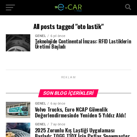
All posts tagged "oto lastik"
GENEL
6 yıl önce
Teknolojide Continental İmzası: RFID Lastiklerin
Üretimi Başladı
REKLAM
SON BLOG İÇERIKLERI
GENEL
6 ay önce
Volvo Trucks, Euro NCAP Güvenlik
Değerlendirmesinde Yeniden 5 Yıldız Aldı!
GENEL
7 ay önce
2025 Zorunlu Kış Lastiği Uygulaması
Başladı: TOGG T10X İçin Petlas Snowmaster