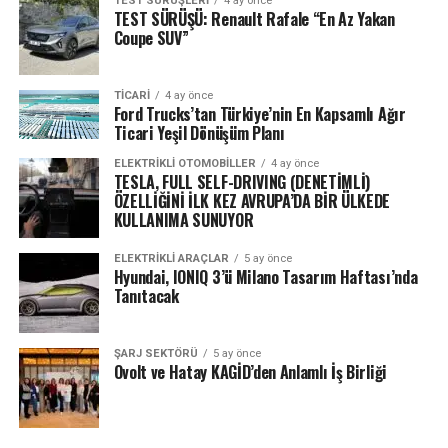
TEST SÜRÜŞLERI
4 ay önce
TEST SÜRÜŞÜ: Renault Rafale “En Az Yakan
Coupe SUV”
TICARI
4 ay önce
Ford Trucks’tan Türkiye’nin En Kapsamlı Ağır
Ticari Yeşil Dönüşüm Planı
ELEKTRIKLI OTOMOBILLER
4 ay önce
TESLA, FULL SELF-DRIVING (DENETİMLİ)
ÖZELLİĞİNİ İLK KEZ AVRUPA’DA BİR ÜLKEDE
KULLANIMA SUNUYOR
ELEKTRIKLI ARAÇLAR
5 ay önce
Hyundai, IONIQ 3’ü Milano Tasarım Haftası’nda
Tanıtacak
ŞARJ SEKTÖRÜ
5 ay önce
Ovolt ve Hatay KAGİD’den Anlamlı İş Birliği