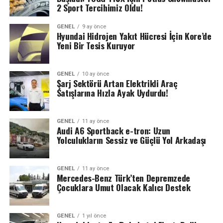
2 Sport Tercihimiz Oldu!
GENEL
9 ay önce
Hyundai Hidrojen Yakıt Hücresi İçin Kore’de
Yeni Bir Tesis Kuruyor
GENEL
10 ay önce
Şarj Sektörü Artan Elektrikli Araç
Satışlarına Hızla Ayak Uydurdu!
GENEL
11 ay önce
Audi A6 Sportback e-tron: Uzun
Yolculukların Sessiz ve Güçlü Yol Arkadaşı
GENEL
11 ay önce
Mercedes-Benz Türk’ten Depremzede
Çocuklara Umut Olacak Kalıcı Destek
GENEL
1 yıl önce