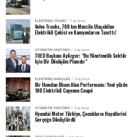
ELEKTRIKLI TICARI
1 ay önce
Volvo Trucks, 700 km Menzile Ulaşabilen
Elektrikli Çekici ve Kamyonlarını Tanıttı!
OTOMOTIV SEKTÖRÜ
3 ay önce
TOED Başkanı Ayözger: “Bu Yönetmelik Sektör
İçin Bir Dönüşüm Planıdır”
ELEKTRIKLI ARAÇLAR
3 ay önce
Bir İkondan İlham Alan Performans: Yeni yüzde
100 Elektrikli Cayenne Coupé
OTOMOTIV SEKTÖRÜ
4 ay önce
Hyundai Motor Türkiye, Çocukların Hayallerini
Gerçeğe Dönüştürdü