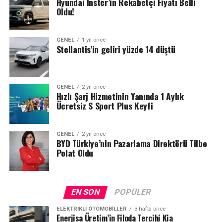
Hyundai Inster’in Rekabetçi Fiyatı Belli
Oldu!
GENEL
1 yıl önce
Stellantis’in geliri yüzde 14 düştü
GENEL
2 yıl önce
Hızlı Şarj Hizmetinin Yanında 1 Aylık
Ücretsiz S Sport Plus Keyfi
GENEL
2 yıl önce
BYD Türkiye’nin Pazarlama Direktörü Tilbe
Polat Oldu
EN SON
POPÜLER
ELEKTRIKLI OTOMOBILLER
3 hafta önce
Enerjisa Üretim’in Filoda Tercihi Kia