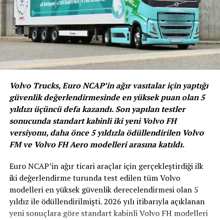
ikonik ve yenilikçi markalardan oluşan bir portföye
sahip.
BENZER İÇERIKLER
UP NEXT
Hyundai Inster’in Rekabetçi Fiyatı Belli Oldu!
Volvo Trucks, Euro NCAP’in ağır vasıtalar için yaptığı
DON'T MISS
Hızlı Şarj Hizmetinin Yanında 1 Aylık Ücretsiz S Sport
güvenlik değerlendirmesinde en yüksek puan olan 5
Plus Keyfi
yıldızı üçüncü defa kazandı. Son yapılan testler
sonucunda standart kabinli iki yeni Volvo FH
versiyonu, daha önce 5 yıldızla ödüllendirilen Volvo
FM ve Volvo FH Aero modelleri arasına katıldı.
Euro NCAP’in ağır ticari araçlar için gerçekleştirdiği ilk
iki değerlendirme turunda test edilen tüm Volvo
modelleri en yüksek güvenlik derecelendirmesi olan 5
yıldız ile ödüllendirilmişti. 2026 yılı itibarıyla açıklanan
yeni sonuçlara göre standart kabinli Volvo FH modelleri