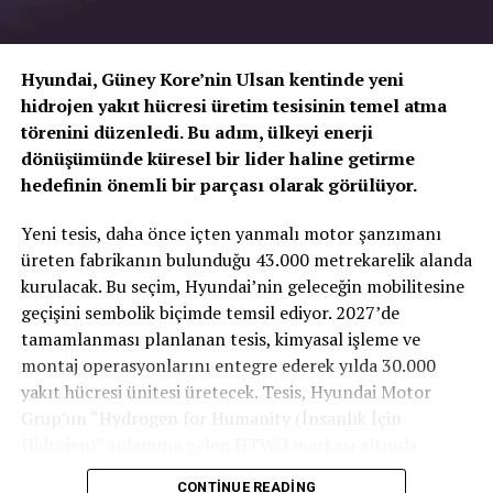
Hyundai, Güney Kore’nin Ulsan kentinde yeni
hidrojen yakıt hücresi üretim tesisinin temel atma
törenini düzenledi. Bu adım, ülkeyi enerji
dönüşümünde küresel bir lider haline getirme
hedefinin önemli bir parçası olarak görülüyor.
TOGG T10X’in Gücü Petlas Snowmaster 2
Yeni tesis, daha önce içten yanmalı motor şanzımanı
Sport ile Yere Basıyor
üreten fabrikanın bulunduğu 43.000 metrekarelik alanda
kurulacak. Bu seçim, Hyundai’nin geleceğin mobilitesine
Türkiye’nin otomobili
TOGG T10X
gibi yüksek tork
geçişini sembolik biçimde temsil ediyor. 2027’de
değerlerine sahip elektrikli araçlarda, lastiğin zemine
tamamlanması planlanan tesis, kimyasal işleme ve
tutunma kabiliyeti çok daha kritiktir.
E-carturkiye
ekibi
montaj operasyonlarını entegre ederek yılda 30.000
olarak bizzat deneyimlediğimiz
Petlas Snowmaster 2
yakıt hücresi ünitesi üretecek. Tesis, Hyundai Motor
Sport
, performans odaklı yapısıyla elektrikli araçların
Grup’un “Hydrogen for Humanity (İnsanlık İçin
ihtiyaç duyduğu stabiliteyi fazlasıyla karşılıyor.
Hidrojen)” anlamına gelen HTWO markası altında
faaliyet gösterecek.
CONTINUE READING