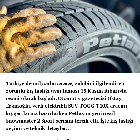
yeteneği sayesinde şehir içi trafik koşullarında
savunmasız yol kullanıcılarının korunmasına katkıda
bulunuyor.
Volvo Trucks Başkanı Roger Alm
; “Volvo’nun verdiği
sözde durduğunu bir kez daha kanıtladık. Güvenlik her
zamanki gibi önceliğimiz olmuştur ve olmaya devam
edecektir. Ancak bu, artık duracağımız anlamına
gelmiyor. Sürücülerimizi ve tüm yol kullanıcılarını
korumak için güvenlik alanında öncü olmaya devam
edeceğiz” dedi.
Türkiye’de milyonlarca araç sahibini ilgilendiren
Volvo Trucks, Euro NCAP’in ağır ticari araçlar için ilk
zorunlu kış lastiği uygulaması 15 Kasım itibarıyla
güvenlik değerlendirmesini 2024 yılında başlattığında 5
resmi olarak başladı. Otomotiv gazetecisi Oktay
yıldız alan ilk kamyon üreticisi olmuştu. Euro NCAP’den
Erginoğlu, yerli elektrikli SUV TOGG T10X aracını
5 yıldız almak, kamyonların sürücü desteği ve çarpışma
kış şartlarına hazırlarken Petlas’ın yeni nesil
önleme kriterlerini karşıladığını ve hatta aştığını, sürücü
Snowmaster 2 Sport serisini tercih etti. İşte kış lastiği
ile diğer yol kullanıcıları için trafik güvenliğini
seçimi ve teknik detaylar…
sağladığını gösteriyor.