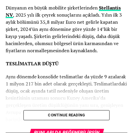
Dünyanın en büyük mobilite şirketlerinden
Stellantis
NV
, 2025 yılı ilk çeyrek sonuçlarını açıkladı. Yılın ilk 3
aylık bölümünü 35,8 milyar Euro net gelirle kapatan
şirket, 2024’ün aynı dönemine göre yüzde 14’lük bir
kayıp yaşadı. Şirketin gelirlerindeki düşüş, daha düşük
hacimlerden, olumsuz bölgesel ürün karmasından ve
fiyatların normalleşmesinden kaynaklandı.
TESLİMATLAR DÜŞTÜ
Aynı dönemde konsolide teslimatlar da yüzde 9 azalarak
1 milyon 217 bin adet olarak gerçekleşti. Teslimatlardaki
düşüş, ocak ayında tatil nedeniyle oluşan üretim
kesintisinin uzaması sonucu Kuzey Amerika’da
gerçekleşen üretim düşüklüğünün yanı sıra, genişleyen
Avrupa’da ürün değişimlerinin ve düşük HTA
CONTINUE READING
hacimlerinin etkisinden kaynaklandı.
3 YENİ ÜRÜN PAZARA SUNDU
BUNLARI DA BEĞENEBILIRSIN