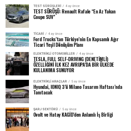
TEST SÜRÜŞLERI
4 ay önce
TEST SÜRÜŞÜ: Renault Rafale “En Az Yakan
Coupe SUV”
TICARI
4 ay önce
Ford Trucks’tan Türkiye’nin En Kapsamlı Ağır
Ticari Yeşil Dönüşüm Planı
ELEKTRIKLI OTOMOBILLER
4 ay önce
TESLA, FULL SELF-DRIVING (DENETİMLİ)
ÖZELLİĞİNİ İLK KEZ AVRUPA’DA BİR ÜLKEDE
KULLANIMA SUNUYOR
ELEKTRIKLI ARAÇLAR
5 ay önce
Hyundai, IONIQ 3’ü Milano Tasarım Haftası’nda
Tanıtacak
ŞARJ SEKTÖRÜ
5 ay önce
Ovolt ve Hatay KAGİD’den Anlamlı İş Birliği