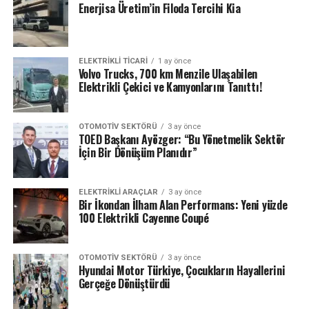
Enerjisa Üretim’in Filoda Tercihi Kia
ELEKTRIKLI TICARI
1 ay önce
Volvo Trucks, 700 km Menzile Ulaşabilen
Elektrikli Çekici ve Kamyonlarını Tanıttı!
OTOMOTIV SEKTÖRÜ
3 ay önce
TOED Başkanı Ayözger: “Bu Yönetmelik Sektör
İçin Bir Dönüşüm Planıdır”
ELEKTRIKLI ARAÇLAR
3 ay önce
Bir İkondan İlham Alan Performans: Yeni yüzde
100 Elektrikli Cayenne Coupé
OTOMOTIV SEKTÖRÜ
3 ay önce
Hyundai Motor Türkiye, Çocukların Hayallerini
Gerçeğe Dönüştürdü