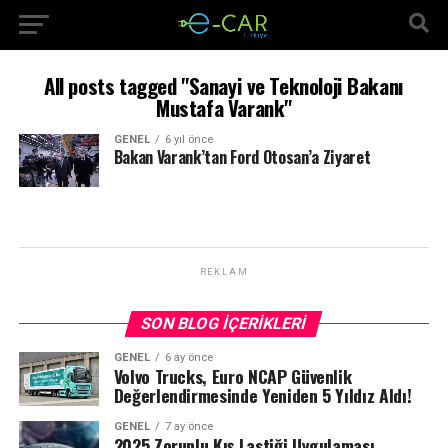
All posts tagged "Sanayi ve Teknoloji Bakanı
Mustafa Varank"
GENEL
6 yıl önce
Bakan Varank’tan Ford Otosan’a Ziyaret
REKLAM
SON BLOG İÇERIKLERI
GENEL
6 ay önce
Volvo Trucks, Euro NCAP Güvenlik
Değerlendirmesinde Yeniden 5 Yıldız Aldı!
GENEL
7 ay önce
2025 Zorunlu Kış Lastiği Uygulaması