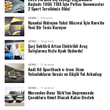
Başladı: TOGG T10X İçin Petlas Snowmaster
2 Sport Tercihimiz Oldu!
GENEL
9 ay önce
Hyundai Hidrojen Yakıt Hücresi İçin Kore’de
Yeni Bir Tesis Kuruyor
GENEL
10 ay önce
Şarj Sektörü Artan Elektrikli Araç
Satışlarına Hızla Ayak Uydurdu!
GENEL
11 ay önce
Audi A6 Sportback e-tron: Uzun
Yolculukların Sessiz ve Güçlü Yol Arkadaşı
GENEL
11 ay önce
Mercedes-Benz Türk’ten Depremzede
Çocuklara Umut Olacak Kalıcı Destek