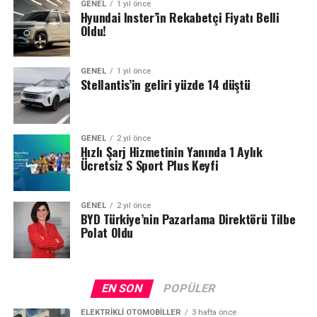
GENEL
1 yıl önce
Hyundai Inster’in Rekabetçi Fiyatı Belli
Oldu!
GENEL
1 yıl önce
Stellantis’in geliri yüzde 14 düştü
GENEL
2 yıl önce
Hızlı Şarj Hizmetinin Yanında 1 Aylık
Ücretsiz S Sport Plus Keyfi
GENEL
2 yıl önce
BYD Türkiye’nin Pazarlama Direktörü Tilbe
Polat Oldu
EN SON
POPÜLER
ELEKTRIKLI OTOMOBILLER
3 hafta önce