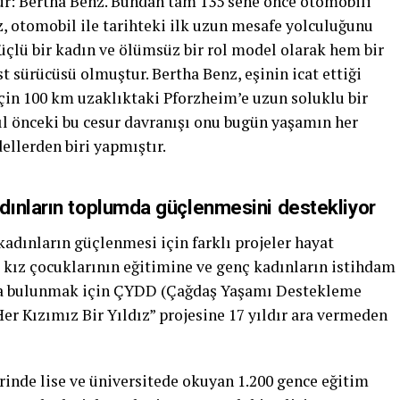
tür: Bertha Benz. Bundan tam 135 sene önce otomobili
z, otomobil ile tarihteki ilk uzun mesafe yolculuğunu
güçlü bir kadın ve ölümsüz bir rol model olarak hem bir
 sürücüsü olmuştur. Bertha Benz, eşinin icat ettiği
çin 100 km uzaklıktaki Pforzheim’e uzun soluklu bir
yıl önceki bu cesur davranışı onu bugün yaşamın her
ellerden biri yapmıştır.
dınların toplumda güçlenmesini destekliyor
adınların güçlenmesi için farklı projeler hayat
i kız çocuklarının eğitimine ve genç kadınların istihdam
ıda bulunmak için ÇYDD (Çağdaş Yaşamı Destekleme
Her Kızımız Bir Yıldız” projesine 17 yıldır ara vermeden
rinde lise ve üniversitede okuyan 1.200 gence eğitim