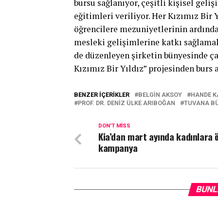
bursu sağlanıyor, çeşitli kişisel gel
eğitimleri veriliyor. Her Kızımız Bir
öğrencilere mezuniyetlerinin ardından
mesleki gelişimlerine katkı sağlamak
de düzenleyen şirketin bünyesinde çal
Kızımız Bir Yıldız” projesinden burs 
BENZER İÇERIKLER
BELGIN AKSOY
HANDE 
PROF. DR. DENIZ ÜLKE ARIBOĞAN
TUVANA B
DON'T MISS
Kia’dan mart ayında kadınlara 
kampanya
BUNL