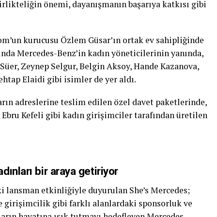
birlikteliğin önemi, dayanışmanın başarıya katkısı gibi
m’un kurucusu Özlem Güsar’ın ortak ev sahipliğinde
sında Mercedes-Benz’in kadın yöneticilerinin yanında,
 Süer, Zeynep Selgur, Belgin Aksoy, Hande Kazanova,
tap Elaidi gibi isimler de yer aldı.
rın adreslerine teslim edilen özel davet paketlerinde,
bru Kefeli gibi kadın girişimciler tarafından üretilen
ınları bir araya getiriyor
ki lansman etkinliğiyle duyurulan She’s Mercedes;
 girişimcilik gibi farklı alanlardaki sponsorluk ve
nların hayatına ışık tutmayı hedefleyen Mercedes-