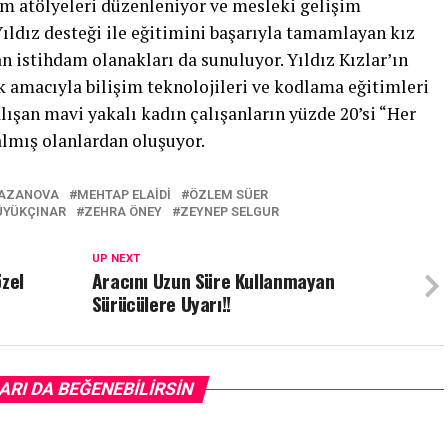
işim atölyeleri düzenleniyor ve mesleki gelişim
 Yıldız desteği ile eğitimini başarıyla tamamlayan kız
 istihdam olanakları da sunuluyor. Yıldız Kızlar’ın
 amacıyla bilişim teknolojileri ve kodlama eğitimleri
ışan mavi yakalı kadın çalışanların yüzde 20’si “Her
almış olanlardan oluşuyor.
KAZANOVA
MEHTAP ELAIDI
ÖZLEM SÜER
ÜYÜKÇINAR
ZEHRA ÖNEY
ZEYNEP SELGUR
UP NEXT
özel
Aracını Uzun Süre Kullanmayan
Sürücülere Uyarı!!
ARI DA BEĞENEBILIRSIN