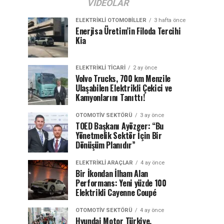
VIDEOLAR
ELEKTRIKLI OTOMOBILLER
3 hafta önce
Enerjisa Üretim’in Filoda Tercihi
Kia
ELEKTRIKLI TICARI
2 ay önce
Volvo Trucks, 700 km Menzile
Ulaşabilen Elektrikli Çekici ve
Kamyonlarını Tanıttı!
OTOMOTIV SEKTÖRÜ
3 ay önce
TOED Başkanı Ayözger: “Bu
Yönetmelik Sektör İçin Bir
Dönüşüm Planıdır”
ELEKTRIKLI ARAÇLAR
4 ay önce
Bir İkondan İlham Alan
Performans: Yeni yüzde 100
Elektrikli Cayenne Coupé
OTOMOTIV SEKTÖRÜ
4 ay önce
Hyundai Motor Türkiye,