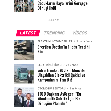
Çocukların Hayallerini Gerçeğe
Dönüştürdü
REKLAM
LATEST
TRENDING
VIDEOS
ELEKTRIKLI OTOMOBILLER
3 hafta önce
Enerjisa Üretim’in Filoda Tercihi
Kia
ELEKTRIKLI TICARI
2 ay önce
Volvo Trucks, 700 km Menzile
Ulaşabilen Elektrikli Çekici ve
Kamyonlarını Tanıttı!
OTOMOTIV SEKTÖRÜ
3 ay önce
TOED Başkanı Ayözger: “Bu
Yönetmelik Sektör İçin Bir
Dönüşüm Planıdır”