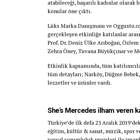
atabileceği, başarılı kadınlar olarak 
konular öne çıktı.
Lüks Marka Danışmanı ve Oggusto.co
gerçekleşen etkinliğe katılanlar ara
Prof. Dr. Deniz Ülke Arıboğan, Özlem
Zehra Öney, Tuvana Büyükçınar ve Meh
Etkinlik kapsamında, tüm katılımcıla
tüm detayları; Narköy, Düğme Bebek, E
lezzetler ve ürünler vardı.
She’s Mercedes ilham veren kad
Türkiye’de ilk defa 23 Aralık 2019’de
eğitim, kültür & sanat, müzik, spor ve
sosyal sorumluluk projeleri ile insa