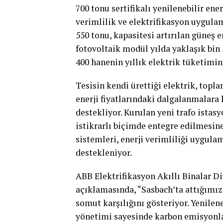
700 tonu sertifikalı yenilenebilir ener
verimlilik ve elektrifikasyon uygulam
550 tonu, kapasitesi artırılan güneş e
fotovoltaik modül yılda yaklaşık bin 
400 hanenin yıllık elektrik tüketimine
Tesisin kendi ürettiği elektrik, topla
enerji fiyatlarındaki dalgalanmalara 
destekliyor. Kurulan yeni trafo istasy
istikrarlı biçimde entegre edilmesin
sistemleri, enerji verimliliği uygula
destekleniyor.
ABB Elektrifikasyon Akıllı Binalar D
açıklamasında, “Sasbach’ta attığımı
somut karşılığını gösteriyor. Yenileneb
yönetimi sayesinde karbon emisyonlar