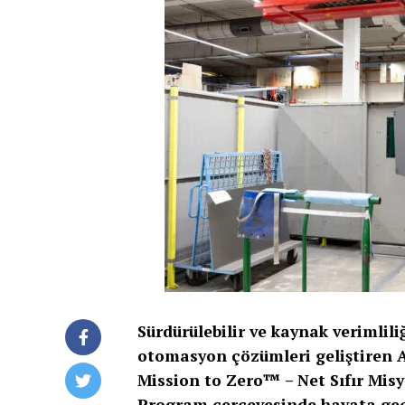
Sürdürülebilir ve kaynak verimlili
otomasyon çözümleri geliştiren 
Mission to Zero™ – Net Sıfır Mis
Program çerçevesinde hayata geçir