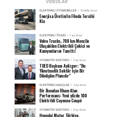
VIDEOLAR
ELEKTRIKLI OTOMOBILLER
3 hafta önce
Enerjisa Üretim’in Filoda Tercihi
Kia
ELEKTRIKLI TICARI
1 ay önce
Volvo Trucks, 700 km Menzile
Ulaşabilen Elektrikli Çekici ve
Kamyonlarını Tanıttı!
OTOMOTIV SEKTÖRÜ
3 ay önce
TOED Başkanı Ayözger: “Bu
Yönetmelik Sektör İçin Bir
Dönüşüm Planıdır”
ELEKTRIKLI ARAÇLAR
3 ay önce
Bir İkondan İlham Alan
Performans: Yeni yüzde 100
Elektrikli Cayenne Coupé
OTOMOTIV SEKTÖRÜ
4 ay önce
Hyundai Motor Türkiye,