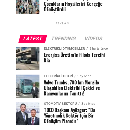
Çocukların Hayallerini Gerçeğe
Dönüştürdü
REKLAM
LATEST
TRENDING
VIDEOS
ELEKTRIKLI OTOMOBILLER
3 hafta önce
Enerjisa Üretim’in Filoda Tercihi
Kia
ELEKTRIKLI TICARI
1 ay önce
Volvo Trucks, 700 km Menzile
Ulaşabilen Elektrikli Çekici ve
Kamyonlarını Tanıttı!
OTOMOTIV SEKTÖRÜ
3 ay önce
TOED Başkanı Ayözger: “Bu
Yönetmelik Sektör İçin Bir
Dönüşüm Planıdır”