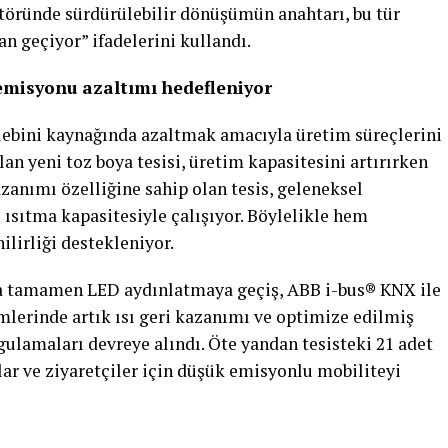
ktöründe sürdürülebilir dönüşümün anahtarı, bu tür
an geçiyor” ifadelerini kullandı.
emisyonu azaltımı hedefleniyor
alebini kaynağında azaltmak amacıyla üretim süreçlerini
an yeni toz boya tesisi, üretim kapasitesini artırırken
kazanımı özelliğine sahip olan tesis, geleneksel
ısıtma kapasitesiyle çalışıyor. Böylelikle hem
ilirliği destekleniyor.
da tamamen LED aydınlatmaya geçiş, ABB i-bus® KNX ile
mlerinde artık ısı geri kazanımı ve optimize edilmiş
gulamaları devreye alındı. Öte yandan tesisteki 21 adet
nlar ve ziyaretçiler için düşük emisyonlu mobiliteyi