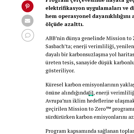
elektrifikasyon uygulamaları ve d
hem operasyonel dayanıklılığını 
ölçüde azalttı.
ABB’nin dünya genelinde Mission to 
Sasbach’ta; enerji verimliliği, yenilen
dayalı bir karbonsuzlaşma yol haritas
üreten tesis, sanayide düşük karbon
gösteriliyor.
Küresel karbon emisyonlarının yaklaş
önüne alındığında
[i]
, enerji verimlil
Avrupa’nın iklim hedeflerine ulaşmak
geçirilen Mission to Zero™ programı 
sürdürürken karbon emisyonlarını azal
Program kapsamında sağlanan toplam 