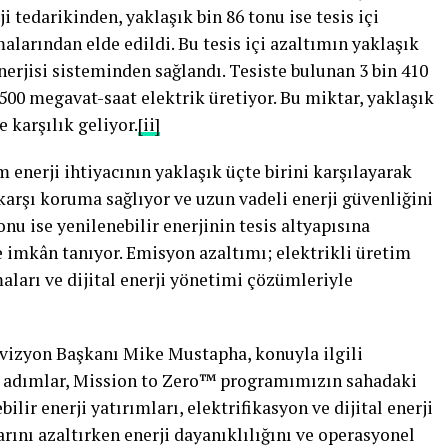
ji tedarikinden, yaklaşık bin 86 tonu ise tesis içi
alarından elde edildi. Bu tesis içi azaltımın yaklaşık
nerjisi sisteminden sağlandı. Tesiste bulunan 3 bin 410
500 megavat-saat elektrik üretiyor. Bu miktar, yaklaşık
 karşılık geliyor.
[ii]
m enerji ihtiyacının yaklaşık üçte birini karşılayarak
karşı koruma sağlıyor ve uzun vadeli enerji güvenliğini
onu ise yenilenebilir enerjinin tesis altyapısına
e imkân tanıyor. Emisyon azaltımı; elektrikli üretim
maları ve dijital enerji yönetimi çözümleriyle
ivizyon Başkanı Mike Mustapha, konuyla ilgili
z adımlar, Mission to Zero™ programımızın sahadaki
ilir enerji yatırımları, elektrifikasyon ve dijital enerji
ını azaltırken enerji dayanıklılığını ve operasyonel