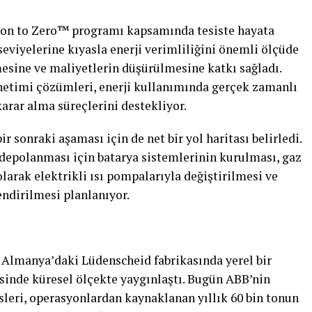
sion to Zero™ programı kapsamında tesiste hayata
seviyelerine kıyasla enerji verimliliğini önemli ölçüde
esine ve maliyetlerin düşürülmesine katkı sağladı.
netimi çözümleri, enerji kullanımında gerçek zamanlı
arar alma süreçlerini destekliyor.
 sonraki aşaması için de net bir yol haritası belirledi.
depolanması için batarya sistemlerinin kurulması, gaz
larak elektrikli ısı pompalarıyla değiştirilmesi ve
endirilmesi planlanıyor.
Almanya’daki Lüdenscheid fabrikasında yerel bir
isinde küresel ölçekte yaygınlaştı. Bugün ABB’nin
leri, operasyonlardan kaynaklanan yıllık 60 bin tonun