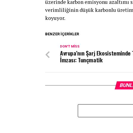
üzerinde karbon emisyonu azaltımı sağ
verimliliğinin düşük karbonlu üretime
koyuyor.
BENZER İÇERIKLER
DON'T MISS
Avrupa’nın Şarj Ekosisteminde 
İmzası: Tunçmatik
BUNL