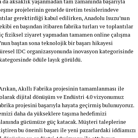
ya da aksaklık yaşanmadan tam zamanında başarıyla
eşme projelerinin genelde üretim tesislerindeve
ntılar gerektirdiği kabul edilirken, Anadolu Isuzu’nun
ekibi en başından itibaren fabrika turları ve toplantılar
hiç fiziksel ziyaret yapmadan tamamen online çalışma
nun baştan sona teknolojik bir başarı hikayesi
, küresel IDC organizasyonunda inovasyon kategorisinde
 kategorsinde ödüle layık görüldü.
rıkan, Akıllı Fabrika projesinin tamamlanması ile
u olarak dijital dönüşüm ve Endüstri 4.0 vizyonumuz
abrika projesini başarıyla hayata geçirmiş bulunuyoruz.
temizi daha da yükseklere taşıma hedefimizi
alanında gücümüze güç katacak. Müşteri taleplerine
tiren bu önemli başarı ile yeni pazarlardaki iddiamızı