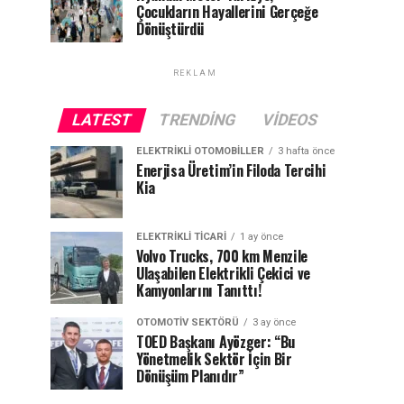
Çocukların Hayallerini Gerçeğe
Dönüştürdü
REKLAM
LATEST
TRENDING
VIDEOS
ELEKTRIKLI OTOMOBILLER
3 hafta önce
Enerjisa Üretim’in Filoda Tercihi
Kia
ELEKTRIKLI TICARI
1 ay önce
Volvo Trucks, 700 km Menzile
Ulaşabilen Elektrikli Çekici ve
Kamyonlarını Tanıttı!
OTOMOTIV SEKTÖRÜ
3 ay önce
TOED Başkanı Ayözger: “Bu
Yönetmelik Sektör İçin Bir
Dönüşüm Planıdır”