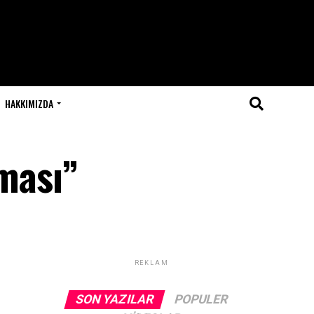
HAKKIMIZDA
ması”
REKLAM
SON YAZILAR
POPULER