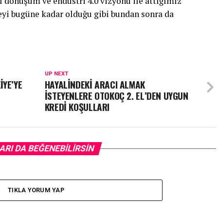
al dönüşüm ve endüstri 4.0 vizyonu ile attığımız
yi bugüne kadar olduğu gibi bundan sonra da
UP NEXT
İYE’YE
HAYALİNDEKİ ARACI ALMAK
İSTEYENLERE OTOKOÇ 2. EL’DEN UYGUN
KREDİ KOŞULLARI
ARI DA BEĞENEBILIRSIN
TIKLA YORUM YAP