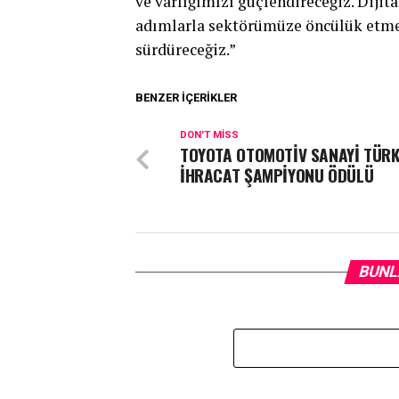
ve varlığımızı güçlendireceğiz. Dijit
adımlarla sektörümüze öncülük etme
sürdüreceğiz.”
BENZER İÇERIKLER
DON'T MISS
TOYOTA OTOMOTİV SANAYİ TÜRK
İHRACAT ŞAMPİYONU ÖDÜLÜ
BUNL