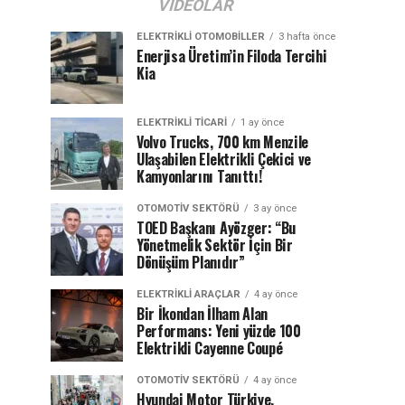
VIDEOLAR
ELEKTRIKLI OTOMOBILLER
3 hafta önce
Enerjisa Üretim’in Filoda Tercihi
Kia
ELEKTRIKLI TICARI
1 ay önce
Volvo Trucks, 700 km Menzile
Ulaşabilen Elektrikli Çekici ve
Kamyonlarını Tanıttı!
OTOMOTIV SEKTÖRÜ
3 ay önce
TOED Başkanı Ayözger: “Bu
Yönetmelik Sektör İçin Bir
Dönüşüm Planıdır”
ELEKTRIKLI ARAÇLAR
4 ay önce
Bir İkondan İlham Alan
Performans: Yeni yüzde 100
Elektrikli Cayenne Coupé
OTOMOTIV SEKTÖRÜ
4 ay önce
Hyundai Motor Türkiye,