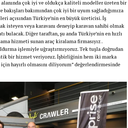
n alanında çok iyi ve oldukça kaliteli modeller üreten bir
e bakışları bakımından çok iyi bir uyum sağladığımıza
eri açısından Türkiye’nin en büyük üreticisi. İş
pmak isteyen veya karavanı deneyip karavan sahibi olmak
ı bulacak. Diğer taraftan, şu anda Türkiye’nin en hızlı
lama hizmeti sunan araç kiralama firmasıyız .
oldurma işlemiyle uğraştırmıyoruz. Tek tuşla doğrudan
ik bir hizmet veriyoruz. İşbirliğinin hem iki marka
 için hayırlı olmasını diliyorum” değerlendirmesinde