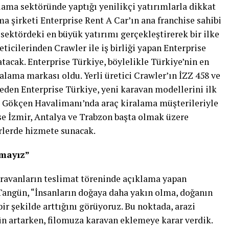
lama sektöründe yaptığı yenilikçi yatırımlarla dikkat
a şirketi Enterprise Rent A Car’ın ana franchise sahibi
sektördeki en büyük yatırımı gerçekleştirerek bir ilke
ticilerinden Crawler ile iş birliği yapan Enterprise
atacak. Enterprise Türkiye, böylelikle Türkiye’nin en
alama markası oldu. Yerli üretici Crawler’ın İZZ 458 ve
eden Enterprise Türkiye, yeni karavan modellerini ilk
a Gökçen Havalimanı’nda araç kiralama müşterileriyle
se İzmir, Antalya ve Trabzon başta olmak üzere
rlerde hizmete sunacak.
rmayız”
aravanların teslimat töreninde açıklama yapan
Tangün, “İnsanların doğaya daha yakın olma, doğanın
bir şekilde arttığını görüyoruz. Bu noktada, arazi
ün artarken, filomuza karavan eklemeye karar verdik.