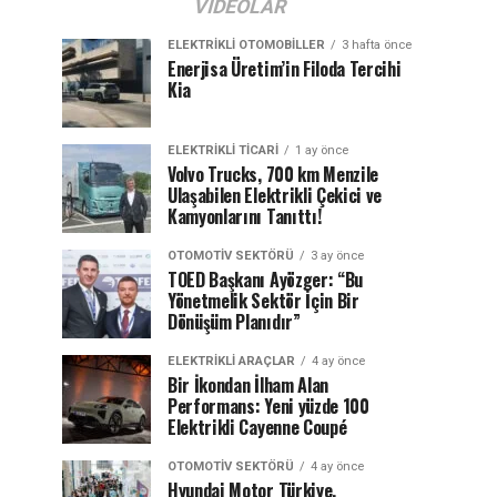
VIDEOLAR
ELEKTRIKLI OTOMOBILLER
3 hafta önce
Enerjisa Üretim’in Filoda Tercihi
Kia
ELEKTRIKLI TICARI
1 ay önce
Volvo Trucks, 700 km Menzile
Ulaşabilen Elektrikli Çekici ve
Kamyonlarını Tanıttı!
OTOMOTIV SEKTÖRÜ
3 ay önce
TOED Başkanı Ayözger: “Bu
Yönetmelik Sektör İçin Bir
Dönüşüm Planıdır”
ELEKTRIKLI ARAÇLAR
4 ay önce
Bir İkondan İlham Alan
Performans: Yeni yüzde 100
Elektrikli Cayenne Coupé
OTOMOTIV SEKTÖRÜ
4 ay önce
Hyundai Motor Türkiye,