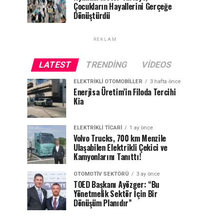
Çocukların Hayallerini Gerçeğe
Dönüştürdü
REKLAM
LATEST
TRENDING
VIDEOS
ELEKTRIKLI OTOMOBILLER
3 hafta önce
Enerjisa Üretim’in Filoda Tercihi
Kia
ELEKTRIKLI TICARI
1 ay önce
Volvo Trucks, 700 km Menzile
Ulaşabilen Elektrikli Çekici ve
Kamyonlarını Tanıttı!
OTOMOTIV SEKTÖRÜ
3 ay önce
TOED Başkanı Ayözger: “Bu
Yönetmelik Sektör İçin Bir
Dönüşüm Planıdır”