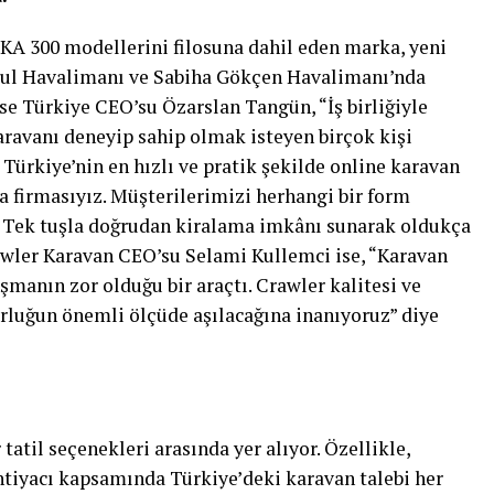
NKA 300 modellerini filosuna dahil eden marka, yeni
nbul Havalimanı ve Sabiha Gökçen Havalimanı’nda
se Türkiye CEO’su Özarslan Tangün, “İş birliğiyle
aravanı deneyip sahip olmak isteyen birçok kişi
Türkiye’nin en hızlı ve pratik şekilde online karavan
 firmasıyız. Müşterilerimizi herhangi bir form
 Tek tuşla doğrudan kiralama imkânı sunarak oldukça
rawler Karavan CEO’su Selami Kullemci ise, “Karavan
şmanın zor olduğu bir araçtı. Crawler kalitesi ve
orluğun önemli ölçüde aşılacağına inanıyoruz” diye
 tatil seçenekleri arasında yer alıyor. Özellikle,
ihtiyacı kapsamında Türkiye’deki karavan talebi her