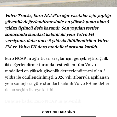
Yeni kurulan Alpha Assistance’ın Türkiye’de her noktada
haftanın 7 günü 24 saat hasar ve yardım ihbarlarını
alarak hizmet vereceğini de söyleyen Tezer “Pandemi
Volvo Trucks, Euro NCAP’in ağır vasıtalar için yaptığı
süreci birçok iş modelinde zorunlu değişikliklerin
güvenlik değerlendirmesinde en yüksek puan olan 5
yaşanmasına neden oldu. Otomotiv ve sigortacılık
yıldızı üçüncü defa kazandı. Son yapılan testler
sektörleri ise bu sürecin kazanan tarafları oldular.
sonucunda standart kabinli iki yeni Volvo FH
Otomotiv sektöründe yaşanan talep patlaması,
versiyonu, daha önce 5 yıldızla ödüllendirilen Volvo
sigortacılık sektöründe hasar oranlarının düşmesi ve
FM ve Volvo FH Aero modelleri arasına katıldı.
yeni poliçe modellerinin eklenmesi ile karlılık tırmanışa
geçti. Bu gibi durumlar yeni yatırımların yapılmasına da
Euro NCAP’in ağır ticari araçlar için gerçekleştirdiği ilk
olanak sağlıyor. İşte tam da bu zamanda, biz de hız ve
iki değerlendirme turunda test edilen tüm Volvo
müşteri konforu temalarımız ile iş ortaklarımıza en üst
modelleri en yüksek güvenlik derecelendirmesi olan 5
düzeyde yeni çözümler sunacağız” diye konuştu.
yıldız ile ödüllendirilmişti. 2026 yılı itibarıyla açıklanan
yeni sonuçlara göre standart kabinli Volvo FH modelleri
de bu seçkin listeye katıldı.
Bugüne kadar Euro NCAP’in güvenlik
değerlendirmesinden 5 yıldız alan Volvo Trucks
CONTINUE READING
modelleri: