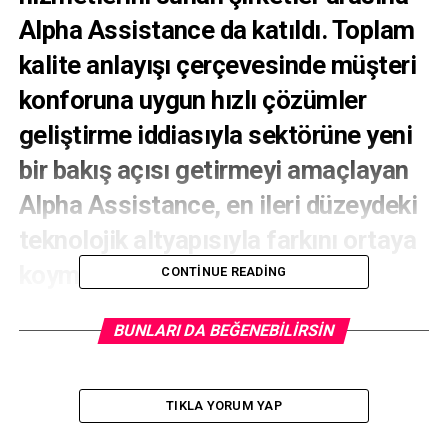
Alpha Assistance da katıldı. Toplam
kalite anlayışı çerçevesinde müşteri
konforuna uygun hızlı çözümler
geliştirme iddiasıyla sektörüne yeni
bir bakış açısı getirmeyi amaçlayan
Alpha Assistance, en ileri düzeydeki
teknolojik altyapısıyla farkını ortaya
koymaya hazırlanıyor.
CONTINUE READING
BUNLARI DA BEĞENEBILIRSIN
TIKLA YORUM YAP