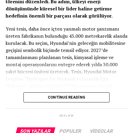
törenini düzenledi. Bu adım, ülkeyi enerji
dönüşümünde küresel bir lider haline getirme
hedefinin önemli bir parçası olarak görülüyor.
TOGG T10X’in Gücü Petlas Snowmaster 2
Yeni tesis, daha önce içten yanmalı motor şanzımanı
Sport ile Yere Basıyor
üreten fabrikanın bulunduğu 43.000 metrekarelik alanda
kurulacak. Bu seçim, Hyundai’nin geleceğin mobilitesine
Türkiye’nin otomobili
TOGG T10X
gibi yüksek tork
geçişini sembolik biçimde temsil ediyor. 2027’de
değerlerine sahip elektrikli araçlarda, lastiğin zemine
tamamlanması planlanan tesis, kimyasal işleme ve
tutunma kabiliyeti çok daha kritiktir.
E-carturkiye
ekibi
montaj operasyonlarını entegre ederek yılda 30.000
olarak bizzat deneyimlediğimiz
Petlas Snowmaster 2
yakıt hücresi ünitesi üretecek. Tesis, Hyundai Motor
Sport
, performans odaklı yapısıyla elektrikli araçların
Grup’un “Hydrogen for Humanity (İnsanlık İçin
ihtiyaç duyduğu stabiliteyi fazlasıyla karşılıyor.
Hidrojen)” anlamına gelen HTWO markası altında
faaliyet gösterecek.
CONTINUE READING
Yaklaşık 675 milyon dolarlık yatırım değerine sahip
tesis, binek otomobiller, ticari kamyonlar, otobüsler, iş
REKLAM
makineleri ve deniz taşıtları gibi çeşitli mobilite
uygulamaları için yeni nesil hidrojen yakıt hücreleri ve
SON YAZILAR
POPULER
VIDEOLAR