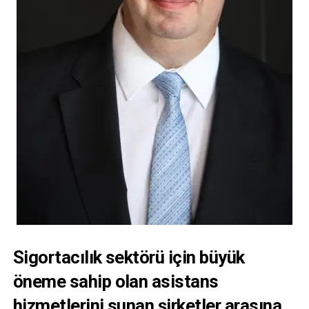
Sigortacılık sektörü için büyük
öneme sahip olan asistans
hizmetlerini sunan şirketler arasına