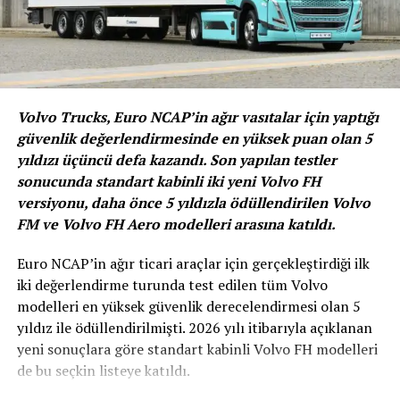
arzularımız otomobilin çok ötesinde. Bu nedenle enerji
endüstrisinden ortaklarla işbirlikleri yaparak,
sürdürülebilir mobilitenin gelişimini ilerletiyoruz. RWE
ile olan işbirliğimiz de bunlardan biri. Amacımız, yüksek
voltajlı bataryaların ikinci ömürlerinde kaynak dostu
kullanımını sağlamak ve bunların geleceğin elektrik
Volvo Trucks, Euro NCAP’in ağır vasıtalar için yaptığı
şebekelerine entegrasyonu için var olan olasılıkları
güvenlik değerlendirmesinde en yüksek puan olan 5
ortaya koymak. Bunun yanısıra, ikinci kullanım
yıldızı üçüncü defa kazandı. Son yapılan testler
aşamasından sonrasını da düşünüyor ve bu bataryaların
sonucunda standart kabinli iki yeni Volvo FH
etkin bir şekilde geri dönüştürülmesini sağlamak adına
versiyonu, daha önce 5 yıldızla ödüllendirilen Volvo
da çalışmalarımıza hız veriyoruz“ dedi.
FM ve Volvo FH Aero modelleri arasına katıldı.
RWE CEO’su Miesen: Yeni batarya sürdürülebilir bir
Euro NCAP’in ağır ticari araçlar için gerçekleştirdiği ilk
alternatif
iki değerlendirme turunda test edilen tüm Volvo
modelleri en yüksek güvenlik derecelendirmesi olan 5
Güçlü bataryaların depolamasının, enerji devriminde
yıldız ile ödüllendirilmişti. 2026 yılı itibarıyla açıklanan
son derece önemli bir rol oynadığını söyeyen RWE
yeni sonuçlara göre standart kabinli Volvo FH modelleri
Generation SE CEO’su Roger Miesen, “Yenilenebilir
de bu seçkin listeye katıldı.
enerjideki kısa vadeli dalgalanmaları telafi etmek ve