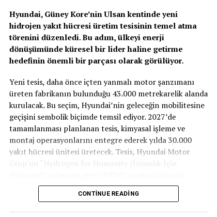
Hyundai, Güney Kore’nin Ulsan kentinde yeni
hidrojen yakıt hücresi üretim tesisinin temel atma
törenini düzenledi. Bu adım, ülkeyi enerji
dönüşümünde küresel bir lider haline getirme
hedefinin önemli bir parçası olarak görülüyor.
TOGG T10X’in Gücü Petlas Snowmaster 2
Yeni tesis, daha önce içten yanmalı motor şanzımanı
Sport ile Yere Basıyor
üreten fabrikanın bulunduğu 43.000 metrekarelik alanda
kurulacak. Bu seçim, Hyundai’nin geleceğin mobilitesine
Türkiye’nin otomobili
TOGG T10X
gibi yüksek tork
geçişini sembolik biçimde temsil ediyor. 2027’de
değerlerine sahip elektrikli araçlarda, lastiğin zemine
tamamlanması planlanan tesis, kimyasal işleme ve
tutunma kabiliyeti çok daha kritiktir.
E-carturkiye
ekibi
montaj operasyonlarını entegre ederek yılda 30.000
olarak bizzat deneyimlediğimiz
Petlas Snowmaster 2
yakıt hücresi ünitesi üretecek. Tesis, Hyundai Motor
Sport
, performans odaklı yapısıyla elektrikli araçların
Grup’un “Hydrogen for Humanity (İnsanlık İçin
ihtiyaç duyduğu stabiliteyi fazlasıyla karşılıyor.
Hidrojen)” anlamına gelen HTWO markası altında
faaliyet gösterecek.
CONTINUE READING
Yaklaşık 675 milyon dolarlık yatırım değerine sahip