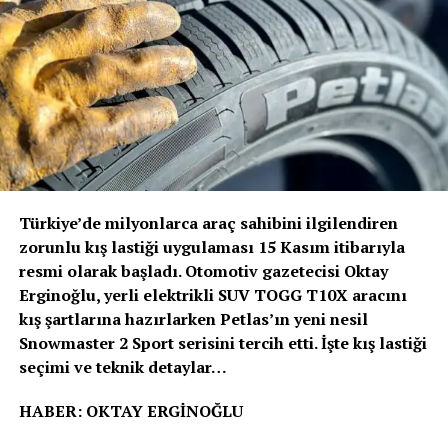
Taşımacılıkta Elektrikli Dönem Başlıyor
bulunuyor.
Volvo Trucks Başkanı Roger Alm
; “Volvo’nun verdiği
sözde durduğunu bir kez daha kanıtladık. Güvenlik her
zamanki gibi önceliğimiz olmuştur ve olmaya devam
edecektir. Ancak bu, artık duracağımız anlamına
gelmiyor. Sürücülerimizi ve tüm yol kullanıcılarını
korumak için güvenlik alanında öncü olmaya devam
edeceğiz” dedi.
Türkiye’de milyonlarca araç sahibini ilgilendiren
Volvo Trucks, Euro NCAP’in ağır ticari araçlar için ilk
zorunlu kış lastiği uygulaması 15 Kasım itibarıyla
güvenlik değerlendirmesini 2024 yılında başlattığında 5
resmi olarak başladı. Otomotiv gazetecisi Oktay
yıldız alan ilk kamyon üreticisi olmuştu. Euro NCAP’den
Erginoğlu, yerli elektrikli SUV TOGG T10X aracını
5 yıldız almak, kamyonların sürücü desteği ve çarpışma
kış şartlarına hazırlarken Petlas’ın yeni nesil
önleme kriterlerini karşıladığını ve hatta aştığını, sürücü
Snowmaster 2 Sport serisini tercih etti. İşte kış lastiği
ile diğer yol kullanıcıları için trafik güvenliğini
seçimi ve teknik detaylar…
sağladığını gösteriyor.
HABER: OKTAY ERGİNOĞLU
Volvo Trucks’ın “Sıfır Kaza” vizyonu, şirketin araç ve