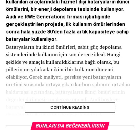
kullanılan araçlarındaki hizmet dışı bataryaların ikinci
ömülerini, bir enerji depolama tesisinde kullanıyor.
Audi ve RWE Generations firması işbirliğinde
gerçekleştirilen projede, ilk kullanım ömürlerinden
sonra hala yüzde 80’den fazla artık kapasiteye sahip
bataryalar kullanılıyor.
Bataryaların bu ikinci ömürleri, sabit güç depolama
sistemlerinde kullanım için son derece ideal. Hangi
şekilde ve amaçla kullanıldıklarına bağlı olarak, bu
pillerin on yıla kadar ikinci bir kullanım dönemi
olabiliyor. Gerek maliyeti, gerekse yeni bataryaların
üretimi sırasında ortaya çıkan karbon salımını ortadan
kaldırması açısından, bataryaların ikinci ömürlerinin
değerlendirilmesi son derece önemli. Audi böylece,
bataryalarının; biri otomobilde, diğeri de elektrik
CONTINUE READING
depolamada iki ömrünü de değerlendirerek,
sürdürülebilir bir gelişme sağlıyor.
BUNLARI DA BEĞENEBILIRSIN
Projede RWE, Herdecke’deki elektrik santrali sahasında,