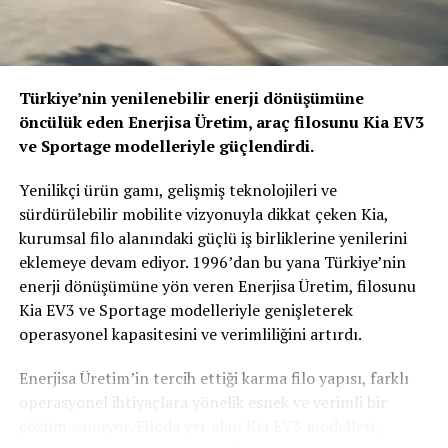
Aynı zamanda markanın elektrikli dünyasına geçişi daha
erişilebilir hale getirmeyi hedefliyor.
Türkiye’nin yenilenebilir enerji dönüşümüne
öncülük eden Enerjisa Üretim, araç filosunu Kia EV3
ve Sportage modelleriyle güçlendirdi.
Yenilikçi ürün gamı, gelişmiş teknolojileri ve
sürdürülebilir mobilite vizyonuyla dikkat çeken Kia,
kurumsal filo alanındaki güçlü iş birliklerine yenilerini
eklemeye devam ediyor. 1996’dan bu yana Türkiye’nin
enerji dönüşümüne yön veren Enerjisa Üretim, filosunu
Kia EV3 ve Sportage modelleriyle genişleterek
Ingolstadt’ta üretilecek
operasyonel kapasitesini ve verimliliğini artırdı.
A2 e-tron, Audi’nin Almanya’daki merkezi Ingolstadt’ta
Enerjisa Üretim’in tercih ettiği karma filo yapısı, farklı
üretilecek bir diğer tamamen elektrikli model ailesi
operasyonel ihtiyaçlara yönelik esnek ve verimli bir
olacak. Bu karar, markanın Almanya ve Avrupa’daki
çözüm sunuyor. Filoda yer alan Kia EV3 modelleri,
üretim altyapısını elektrikli dönüşüm doğrultusunda