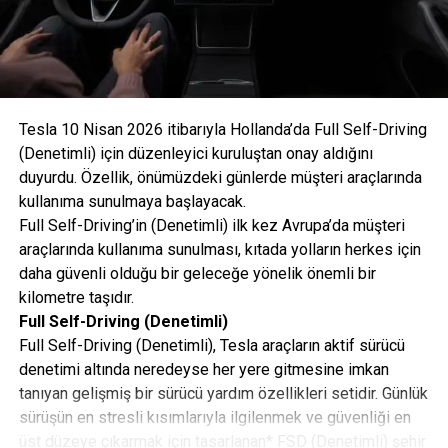
Verimlilik ve Aerodinamik Mükemmellik
Yeni modelin sportif tavan yapısı, sadece etkileyici bir
görünüm sunmakla kalmıyor; hava direncini azaltarak
Tesla 10 Nisan 2026 itibarıyla Hollanda’da Full Self-Driving
teknik bir avantaja dönüştürüyor. 0,23 cd sürtünme
(Denetimli) için düzenleyici kuruluştan onay aldığını
katsayısına (SUV: 0,25) sahip olan %100 Elektrikli
duyurdu. Özellik, önümüzdeki günlerde müşteri araçlarında
Cayenne Coupé, bu sayede WLTP karma menzilini SUV
kullanıma sunulmaya başlayacak.
versiyonuna daha da artırarak ortalama 670 km şehir içi
Full Self-Driving’in (Denetimli) ilk kez Avrupa’da müşteri
ise 809 km’ye kadar çıkarıyor. Porsche Aktif Aerodinamik
araçlarında kullanıma sunulması, kıtada yolların herkes için
(PAA) sistemi kapsamında sunulan hareketli soğutma
daha güvenli olduğu bir geleceğe yönelik önemli bir
hava kapakları ve adaptif arka spoyler, yüksek hız
kilometre taşıdır.
seviyesinde stabiliteyi maksimize ediyor.
Full Self-Driving (Denetimli)
Full Self-Driving (Denetimli), Tesla araçların aktif sürücü
denetimi altında neredeyse her yere gitmesine imkan
tanıyan gelişmiş bir sürücü yardım özellikleri setidir. Günlük
sürüşün en stresli kısımlarıyla ilgilenmek ve güvenliği en
üst düzeye çıkarmak için tasarlanan* FSD (Denetimli) şehir