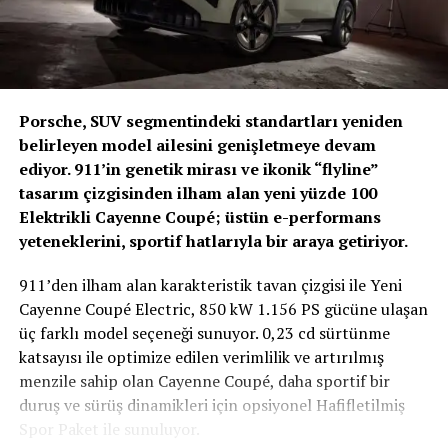
gamının önemli bir göstergesidir. İş ortaklarımızın
2026 yılında da bu stratejik ürün atağını sürdürmeyi
operasyonel verimlilik, maliyet optimizasyonu ve
planlıyor.
sürdürülebilirlik hedeflerine katkı sağlamaya devam
edeceğiz.”
Bu kapsamda ürün gamının hem üst segmentte hem de
giriş seviyesinde tamamlanması hedefleniyor. Premium
Enerjisa Üretim’in tercihi, Kia’nın Türkiye kurumsal filo
Porsche, SUV segmentindeki standartları yeniden
üst sınıfta konumlanan Audi Q9 ile birlikte, kompakt
pazarındaki güçlü konumunu pekiştirirken, markanın
belirleyen model ailesini genişletmeye devam
segmentte yer alacak Audi A2 e-tron, bu stratejinin iki
farklı kullanım senaryolarına uygun çözümler sunabilen
ediyor. 911’in genetik mirası ve ikonik “flyline”
temel yapı taşını oluşturuyor.
güvenilir bir mobilite ortağı olarak öne çıktığını bir kez
tasarım çizgisinden ilham alan yeni yüzde 100
daha ortaya koyuyor.
Elektrikli Cayenne Coupé; üstün e-performans
Tasarımda ilk ipuçları
yeteneklerini, sportif hatlarıyla bir araya getiriyor.
Yeni Audi A2 e-tron, 2026 sonbaharında dünya
911’den ilham alan karakteristik tavan çizgisi ile Yeni
prömiyerini gerçekleştirecek. Paylaşılan ilk tasarım
Cayenne Coupé Electric, 850 kW 1.156 PS gücüne ulaşan
eskizi, modelin dinamik oranlarını ve kompakt sınıfa
üç farklı model seçeneği sunuyor. 0,23 cd sürtünme
özgü güçlü duruşunu ortaya koyarken, Audi’nin
katsayısı ile optimize edilen verimlilik ve artırılmış
elektrikli tasarım dilinin bu segmentte nasıl
menzile sahip olan Cayenne Coupé, daha sportif bir
şekilleneceğine dair ilk ipuçlarını da sunuyor.
duruş ve sürüş dinamikleri için opsiyonel Hafifletilmiş
Spor Paket ile sunuluyor.
BENZER İÇERIKLER