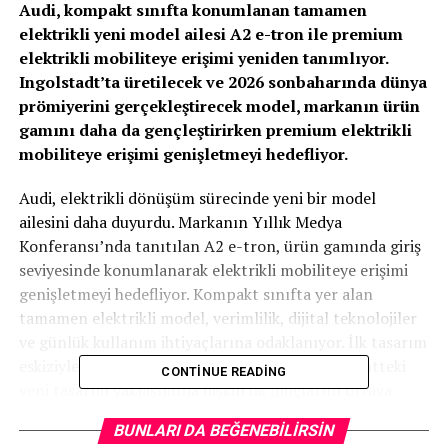
Audi, kompakt sınıfta konumlanan tamamen
elektrikli yeni model ailesi A2 e-tron ile premium
elektrikli mobiliteye erişimi yeniden tanımlıyor.
Ingolstadt’ta üretilecek ve 2026 sonbaharında dünya
prömiyerini gerçekleştirecek model, markanın ürün
gamını daha da gençleştirirken premium elektrikli
mobiliteye erişimi genişletmeyi hedefliyor.
Audi, elektrikli dönüşüm sürecinde yeni bir model
ailesini daha duyurdu. Markanın Yıllık Medya
Konferansı’nda tanıtılan A2 e-tron, ürün gamında giriş
seviyesinde konumlanarak elektrikli mobiliteye erişimi
genişletmeyi hedefliyor. Kompakt sınıfta yer alan
tamamen elektrikli model, verimlilik, dijital teknolojiler
ve günlük kullanım ihtiyaçlarına odaklanıyor. İlk tasarım
eskiziyle paylaşılan silüet ise Audi’nin bu segmentteki
CONTINUE READING
yeni tasarım yaklaşımına ilişkin ilk ipuçlarını ortaya
koyuyor.
BUNLARI DA BEĞENEBILIRSIN