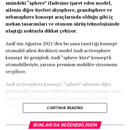
smindeki “sphere” ifadesine işaret eden model,
ailenin diğer üyeleri skysphere, grandsphere ve
urbansphere konsept araçlarında olduğu gibi iç
mekan tasarımları ve otonom sürüş teknolojisinde
ulaştığı noktayla dikkat çekiyor.
Audi’nin Ağustos 2021’den bu yana tanıttığı konsept
otomobil ailesi dördüncü model Audi activesphere
konsept ile genişledi. Audi “sphere-küre” konseptli
otomobilleriyle, yarının premium mobilite vizyonunu
sergiliyor.
Audi activesphere konsept, “sphere” ailesinin diğer
üyeleri gibi tamamen elektrikli olmasının yanısıra, aynı
zamanda otonom sürüşe imkan tanıyacak şekilde
tasarlanmış. Kullanılan teknik, özellikle iç mekanda
CONTINUE READING
tamamen yeni tasarımların ortaya çıkmasını ve araç
içinde bulunanların zamanlarını verimli bir şekilde
BUNLARI DA BEĞENEBILIRSIN
kullanmalarını, hatta sadece dinlenmelerine yönelik