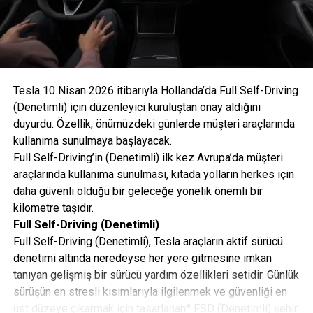
Verimlilik ve Aerodinamik Mükemmellik
Yeni modelin sportif tavan yapısı, sadece etkileyici bir
görünüm sunmakla kalmıyor; hava direncini azaltarak
Tesla 10 Nisan 2026 itibarıyla Hollanda’da Full Self-Driving
teknik bir avantaja dönüştürüyor. 0,23 cd sürtünme
(Denetimli) için düzenleyici kuruluştan onay aldığını
katsayısına (SUV: 0,25) sahip olan %100 Elektrikli
duyurdu. Özellik, önümüzdeki günlerde müşteri araçlarında
Cayenne Coupé, bu sayede WLTP karma menzilini SUV
kullanıma sunulmaya başlayacak.
versiyonuna daha da artırarak ortalama 670 km şehir içi
Full Self-Driving’in (Denetimli) ilk kez Avrupa’da müşteri
ise 809 km’ye kadar çıkarıyor. Porsche Aktif Aerodinamik
araçlarında kullanıma sunulması, kıtada yolların herkes için
(PAA) sistemi kapsamında sunulan hareketli soğutma
daha güvenli olduğu bir geleceğe yönelik önemli bir
hava kapakları ve adaptif arka spoyler, yüksek hız
kilometre taşıdır.
seviyesinde stabiliteyi maksimize ediyor.
Full Self-Driving (Denetimli)
Full Self-Driving (Denetimli), Tesla araçların aktif sürücü
denetimi altında neredeyse her yere gitmesine imkan
tanıyan gelişmiş bir sürücü yardım özellikleri setidir. Günlük
sürüşün en stresli kısımlarıyla ilgilenmek ve güvenliği en
üst düzeye çıkarmak için tasarlanan* FSD (Denetimli) şehir