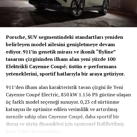
gamının önemli bir göstergesidir. İş ortaklarımızın
operasyonel verimlilik, maliyet optimizasyonu ve
sürdürülebilirlik hedeflerine katkı sağlamaya devam
edeceğiz.”
Enerjisa Üretim’in tercihi, Kia’nın Türkiye kurumsal filo
Porsche, SUV segmentindeki standartları yeniden
pazarındaki güçlü konumunu pekiştirirken, markanın
belirleyen model ailesini genişletmeye devam
farklı kullanım senaryolarına uygun çözümler sunabilen
ediyor. 911’in genetik mirası ve ikonik “flyline”
güvenilir bir mobilite ortağı olarak öne çıktığını bir kez
tasarım çizgisinden ilham alan yeni yüzde 100
daha ortaya koyuyor.
Elektrikli Cayenne Coupé; üstün e-performans
yeteneklerini, sportif hatlarıyla bir araya getiriyor.
911’den ilham alan karakteristik tavan çizgisi ile Yeni
Cayenne Coupé Electric, 850 kW 1.156 PS gücüne ulaşan
üç farklı model seçeneği sunuyor. 0,23 cd sürtünme
katsayısı ile optimize edilen verimlilik ve artırılmış
menzile sahip olan Cayenne Coupé, daha sportif bir
duruş ve sürüş dinamikleri için opsiyonel Hafifletilmiş
Spor Paket ile sunuluyor.