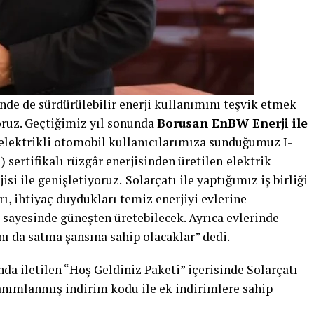
nde de sürdürülebilir enerji kullanımını teşvik etmek
oruz. Geçtiğimiz yıl sonunda
Borusan EnBW Enerji ile
elektrikli otomobil kullanıcılarımıza sunduğumuz I-
) sertifikalı rüzgâr enerjisinden üretilen
elektrik
si ile genişletiyoruz.
Solarçatı ile yaptığımız iş birliği
ı, ihtiyaç duydukları temiz enerjiyi evlerine
 sayesinde güneşten üretebilecek. Ayrıca evlerinde
ını da satma şansına sahip olacaklar” dedi.
da iletilen “Hoş Geldiniz Paketi” içerisinde Solarçatı
tanımlanmış indirim kodu ile ek indirimlere sahip