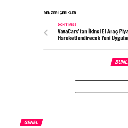
BENZER İÇERIKLER
DON'T MISS
VavaCars’tan İkinci El Araç Piy
Hareketlendirecek Yeni Uygul
BUNL
GENEL