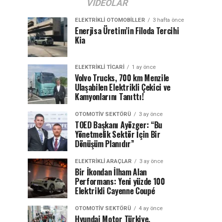
VIDEOLAR
ELEKTRIKLI OTOMOBILLER
3 hafta önce
Enerjisa Üretim’in Filoda Tercihi
Kia
ELEKTRIKLI TICARI
1 ay önce
Volvo Trucks, 700 km Menzile
Ulaşabilen Elektrikli Çekici ve
Kamyonlarını Tanıttı!
OTOMOTIV SEKTÖRÜ
3 ay önce
TOED Başkanı Ayözger: “Bu
Yönetmelik Sektör İçin Bir
Dönüşüm Planıdır”
ELEKTRIKLI ARAÇLAR
3 ay önce
Bir İkondan İlham Alan
Performans: Yeni yüzde 100
Elektrikli Cayenne Coupé
OTOMOTIV SEKTÖRÜ
4 ay önce
Hyundai Motor Türkiye,