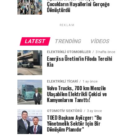
Çocukların Hayallerini Gerçeğe
Dönüştürdü
REKLAM
LATEST
TRENDING
VIDEOS
ELEKTRIKLI OTOMOBILLER
3 hafta önce
Enerjisa Üretim’in Filoda Tercihi
Kia
ELEKTRIKLI TICARI
1 ay önce
Volvo Trucks, 700 km Menzile
Ulaşabilen Elektrikli Çekici ve
Kamyonlarını Tanıttı!
OTOMOTIV SEKTÖRÜ
3 ay önce
TOED Başkanı Ayözger: “Bu
Yönetmelik Sektör İçin Bir
Dönüşüm Planıdır”