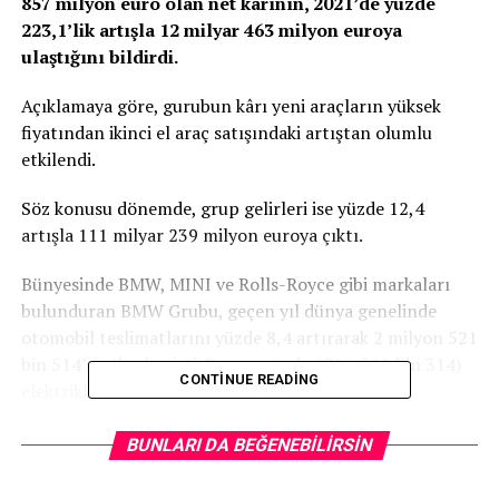
857 milyon euro olan net kârının, 2021’de yüzde
223,1’lik artışla 12 milyar 463 milyon euroya
ulaştığını bildirdi.
Açıklamaya göre, gurubun kârı yeni araçların yüksek
fiyatından ikinci el araç satışındaki artıştan olumlu
etkilendi.
Söz konusu dönemde, grup gelirleri ise yüzde 12,4
artışla 111 milyar 239 milyon euroya çıktı.
Bünyesinde BMW, MINI ve Rolls-Royce gibi markaları
bulunduran BMW Grubu, geçen yıl dünya genelinde
otomobil teslimatlarını yüzde 8,4 artırarak 2 milyon 521
bin 514’e yükseltmişti. Bunun yüzde 13’ü (328 bin 314)
CONTINUE READING
elektrikli otomobillerden oluşmuştu.
Öte yandan BMW, hisse başına 1,90 euro olan temettü
BUNLARI DA BEĞENEBILIRSIN
ödemesini 5,80 euroya çıkaracağını da duyurdu.