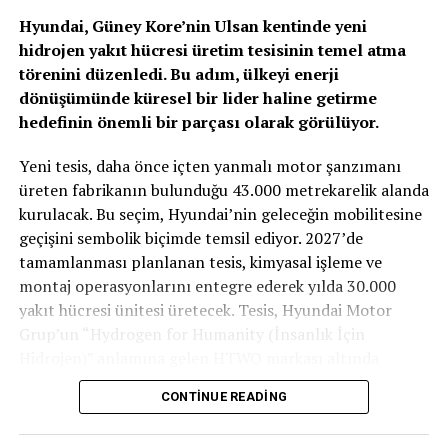
Hyundai, Güney Kore’nin Ulsan kentinde yeni
hidrojen yakıt hücresi üretim tesisinin temel atma
törenini düzenledi. Bu adım, ülkeyi enerji
dönüşümünde küresel bir lider haline getirme
hedefinin önemli bir parçası olarak görülüyor.
TOGG T10X’in Gücü Petlas Snowmaster 2
Yeni tesis, daha önce içten yanmalı motor şanzımanı
Sport ile Yere Basıyor
üreten fabrikanın bulunduğu 43.000 metrekarelik alanda
kurulacak. Bu seçim, Hyundai’nin geleceğin mobilitesine
Türkiye’nin otomobili
TOGG T10X
gibi yüksek tork
geçişini sembolik biçimde temsil ediyor. 2027’de
değerlerine sahip elektrikli araçlarda, lastiğin zemine
tamamlanması planlanan tesis, kimyasal işleme ve
tutunma kabiliyeti çok daha kritiktir.
E-carturkiye
ekibi
montaj operasyonlarını entegre ederek yılda 30.000
olarak bizzat deneyimlediğimiz
Petlas Snowmaster 2
yakıt hücresi ünitesi üretecek. Tesis, Hyundai Motor
Sport
, performans odaklı yapısıyla elektrikli araçların
Grup’un “Hydrogen for Humanity (İnsanlık İçin
ihtiyaç duyduğu stabiliteyi fazlasıyla karşılıyor.
Hidrojen)” anlamına gelen HTWO markası altında
faaliyet gösterecek.
CONTINUE READING
Yaklaşık 675 milyon dolarlık yatırım değerine sahip