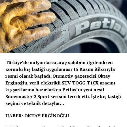
bulunuyor.
Volvo Trucks Başkanı Roger Alm
; “Volvo’nun verdiği
sözde durduğunu bir kez daha kanıtladık. Güvenlik her
zamanki gibi önceliğimiz olmuştur ve olmaya devam
edecektir. Ancak bu, artık duracağımız anlamına
gelmiyor. Sürücülerimizi ve tüm yol kullanıcılarını
korumak için güvenlik alanında öncü olmaya devam
edeceğiz” dedi.
Türkiye’de milyonlarca araç sahibini ilgilendiren
Volvo Trucks, Euro NCAP’in ağır ticari araçlar için ilk
zorunlu kış lastiği uygulaması 15 Kasım itibarıyla
güvenlik değerlendirmesini 2024 yılında başlattığında 5
resmi olarak başladı. Otomotiv gazetecisi Oktay
yıldız alan ilk kamyon üreticisi olmuştu. Euro NCAP’den
Erginoğlu, yerli elektrikli SUV TOGG T10X aracını
5 yıldız almak, kamyonların sürücü desteği ve çarpışma
kış şartlarına hazırlarken Petlas’ın yeni nesil
önleme kriterlerini karşıladığını ve hatta aştığını, sürücü
Snowmaster 2 Sport serisini tercih etti. İşte kış lastiği
ile diğer yol kullanıcıları için trafik güvenliğini
seçimi ve teknik detaylar…
sağladığını gösteriyor.
HABER: OKTAY ERGİNOĞLU
Volvo Trucks’ın “Sıfır Kaza” vizyonu, şirketin araç ve