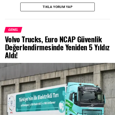
BENZER İÇERIKLER
TIKLA YORUM YAP
UP NEXT
Tüm Zamanların En Güçlü Golf’ü: Golf R Satışa Sunuldu
DON'T MISS
GENEL
Tamamen Elektrikli Bir Gelecek: Yeni ID.Buzz
Volvo Trucks, Euro NCAP Güvenlik
Değerlendirmesinde Yeniden 5 Yıldız
Aldı!