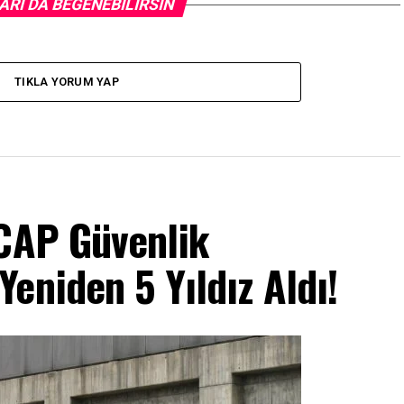
ARI DA BEĞENEBILIRSIN
TIKLA YORUM YAP
NCAP Güvenlik
eniden 5 Yıldız Aldı!