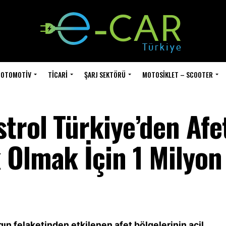
OTOMOTIV
TICARI
ŞARJ SEKTÖRÜ
MOTOSIKLET – SCOOTER
trol Türkiye’den Afe
 Olmak İçin 1 Milyon
ın felaketinden etkilenen afet bölgelerinin acil