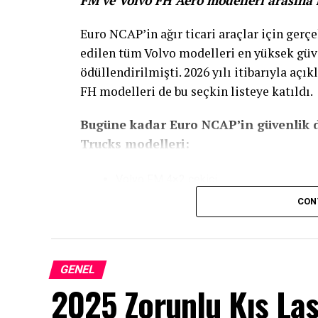
FM ve Volvo FH Aero modelleri arasına k
Euro NCAP’in ağır ticari araçlar için gerçe
edilen tüm Volvo modelleri en yüksek güve
ödüllendirilmişti. 2026 yılı itibarıyla açı
FH modelleri de bu seçkin listeye katıldı.
Bugüne kadar Euro NCAP’in güvenlik d
Trucks modelleri:
Volvo FM 4×2 çekici
CON
Volvo FM 6×2 kamyon
Volvo FH 4×2 çekici (Yeni eklendi)
Volvo FH 6×2 kamyon (Yeni eklendi)
GENEL
Volvo FH Aero 4×2 çekici
2025 Zorunlu Kış Las
Volvo FH Aero 6×2 kamyon