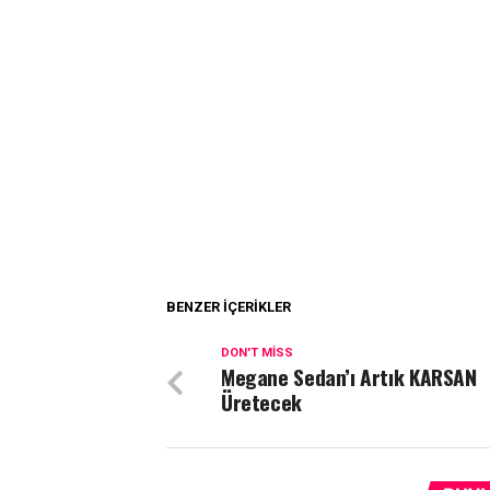
BENZER İÇERIKLER
DON'T MISS
Megane Sedan’ı Artık KARSAN
Üretecek