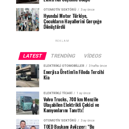
OTOMOTIV SEKTÖRÜ
3 ay önce
Hyundai Motor Türkiye,
Çocukların Hayallerini Gerçeğe
Dönüştürdü
REKLAM
LATEST
TRENDING
VIDEOS
ELEKTRIKLI OTOMOBILLER
3 hafta önce
Enerjisa Üretim’in Filoda Tercihi
Kia
ELEKTRIKLI TICARI
1 ay önce
Volvo Trucks, 700 km Menzile
Ulaşabilen Elektrikli Çekici ve
Kamyonlarını Tanıttı!
OTOMOTIV SEKTÖRÜ
3 ay önce
TOED Başkanı Ayözger: “Bu