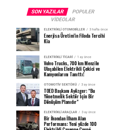
SON YAZILAR
POPULER
VIDEOLAR
ELEKTRIKLI OTOMOBILLER
3 hafta önce
Enerjisa Üretim’in Filoda Tercihi
Kia
ELEKTRIKLI TICARI
1 ay önce
Volvo Trucks, 700 km Menzile
Ulaşabilen Elektrikli Çekici ve
Kamyonlarını Tanıttı!
OTOMOTIV SEKTÖRÜ
3 ay önce
TOED Başkanı Ayözger: “Bu
Yönetmelik Sektör İçin Bir
Dönüşüm Planıdır”
ELEKTRIKLI ARAÇLAR
3 ay önce
Bir İkondan İlham Alan
Performans: Yeni yüzde 100
Elektrikli Cayenne Coupé