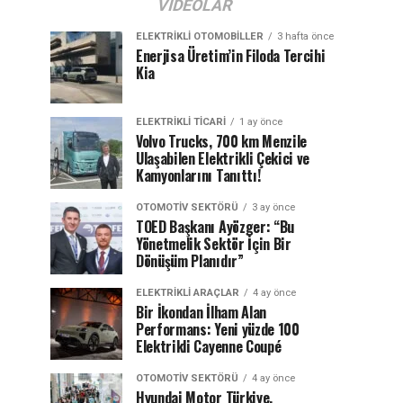
VIDEOLAR
ELEKTRIKLI OTOMOBILLER
3 hafta önce
Enerjisa Üretim’in Filoda Tercihi
Kia
ELEKTRIKLI TICARI
1 ay önce
Volvo Trucks, 700 km Menzile
Ulaşabilen Elektrikli Çekici ve
Kamyonlarını Tanıttı!
OTOMOTIV SEKTÖRÜ
3 ay önce
TOED Başkanı Ayözger: “Bu
Yönetmelik Sektör İçin Bir
Dönüşüm Planıdır”
ELEKTRIKLI ARAÇLAR
4 ay önce
Bir İkondan İlham Alan
Performans: Yeni yüzde 100
Elektrikli Cayenne Coupé
OTOMOTIV SEKTÖRÜ
4 ay önce
Hyundai Motor Türkiye,