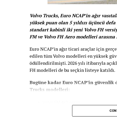
Volvo Trucks, Euro NCAP’in ağır vasıtal
yüksek puan olan 5 yıldızı üçüncü defa
standart kabinli iki yeni Volvo FH versi
FM ve Volvo FH Aero modelleri arasına k
Euro NCAP’in ağır ticari araçlar için gerçe
edilen tüm Volvo modelleri en yüksek güve
ödüllendirilmişti. 2026 yılı itibarıyla açı
FH modelleri de bu seçkin listeye katıldı.
Bugüne kadar Euro NCAP’in güvenlik d
Trucks modelleri:
Volvo FM 4×2 çekici
CON
Volvo FM 6×2 kamyon