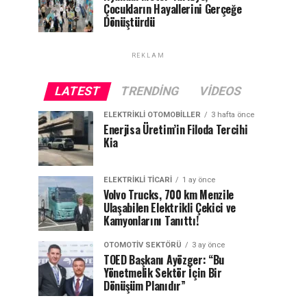
Çocukların Hayallerini Gerçeğe
Dönüştürdü
REKLAM
LATEST
TRENDING
VIDEOS
ELEKTRIKLI OTOMOBILLER
3 hafta önce
Enerjisa Üretim’in Filoda Tercihi
Kia
ELEKTRIKLI TICARI
1 ay önce
Volvo Trucks, 700 km Menzile
Ulaşabilen Elektrikli Çekici ve
Kamyonlarını Tanıttı!
OTOMOTIV SEKTÖRÜ
3 ay önce
TOED Başkanı Ayözger: “Bu
Yönetmelik Sektör İçin Bir
Dönüşüm Planıdır”