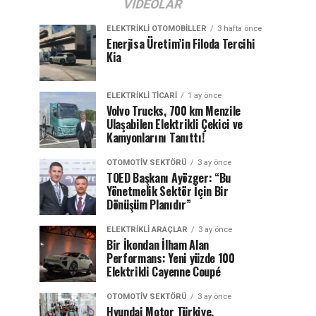
VIDEOLAR
ELEKTRIKLI OTOMOBILLER
3 hafta önce
Enerjisa Üretim’in Filoda Tercihi
Kia
ELEKTRIKLI TICARI
1 ay önce
Volvo Trucks, 700 km Menzile
Ulaşabilen Elektrikli Çekici ve
Kamyonlarını Tanıttı!
OTOMOTIV SEKTÖRÜ
3 ay önce
TOED Başkanı Ayözger: “Bu
Yönetmelik Sektör İçin Bir
Dönüşüm Planıdır”
ELEKTRIKLI ARAÇLAR
3 ay önce
Bir İkondan İlham Alan
Performans: Yeni yüzde 100
Elektrikli Cayenne Coupé
OTOMOTIV SEKTÖRÜ
3 ay önce
Hyundai Motor Türkiye,