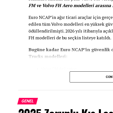
FM ve Volvo FH Aero modelleri arasına k
Euro NCAP’in ağır ticari araçlar için gerçe
edilen tüm Volvo modelleri en yüksek güve
ödüllendirilmişti. 2026 yılı itibarıyla açı
FH modelleri de bu seçkin listeye katıldı.
Bugüne kadar Euro NCAP’in güvenlik d
Trucks modelleri:
Volvo FM 4×2 çekici
CON
Volvo FM 6×2 kamyon
Volvo FH 4×2 çekici (Yeni eklendi)
Volvo FH 6×2 kamyon (Yeni eklendi)
GENEL
Volvo FH Aero 4×2 çekici
Volvo FH Aero 6×2 kamyon