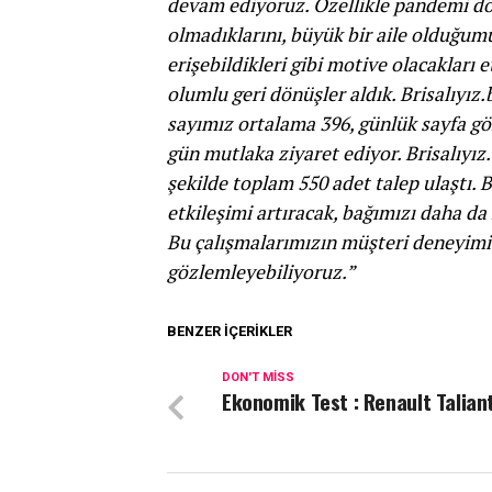
devam ediyoruz. Özellikle pandemi dö
olmadıklarını, büyük bir aile olduğumu
erişebildikleri gibi motive olacakları
olumlu geri dönüşler aldık. Brisalıyız.
sayımız ortalama 396, günlük sayfa g
gün mutlaka ziyaret ediyor. Brisalıyız
şekilde toplam 550 adet talep ulaştı. B
etkileşimi artıracak, bağımızı daha d
Bu çalışmalarımızın müşteri deneyimi 
gözlemleyebiliyoruz.”
BENZER İÇERIKLER
DON'T MISS
Ekonomik Test : Renault Talian