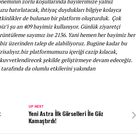
neminin zorlu koşullarında bayilerimize yalnız
zu hatırlatacak, ihtiyaç duydukları bilgiye kolayca
 etkinlikler de bulunan bir platform oluşturduk. Çok
biz’i şu an 409 bayimiz kullanıyor.
Günlük ziyaretçi
örüntüleme sayımız ise 2136. Yani hemen her bayimiz her
.biz üzerinden talep de alabiliyoruz. Bugüne kadar bu
risalıyız.biz platformumuzu içeriği cazip kılacak,
a kuvvetlendirecek şekilde geliştirmeye devam edeceğiz.
tarafında da olumlu etkilerini yakından
UP NEXT
t
Yeni Astra İlk Görselleri İle Göz
Kamaştırdı!