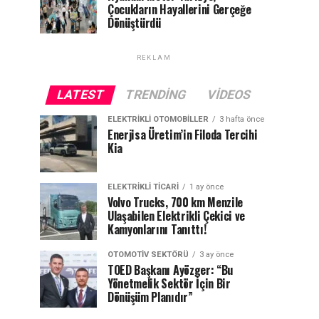
Çocukların Hayallerini Gerçeğe
Dönüştürdü
REKLAM
LATEST
TRENDING
VIDEOS
ELEKTRIKLI OTOMOBILLER
3 hafta önce
Enerjisa Üretim’in Filoda Tercihi
Kia
ELEKTRIKLI TICARI
1 ay önce
Volvo Trucks, 700 km Menzile
Ulaşabilen Elektrikli Çekici ve
Kamyonlarını Tanıttı!
OTOMOTIV SEKTÖRÜ
3 ay önce
TOED Başkanı Ayözger: “Bu
Yönetmelik Sektör İçin Bir
Dönüşüm Planıdır”