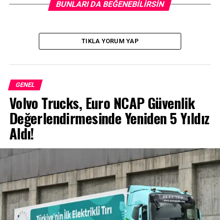
BUNLARI DA BEĞENEBILIRSIN
Özgün tasarımı, üst düzey konforu ve dinamik yapısıyla
gerçek bir SUV olan
Yeni Citroën C5 Aircross SUV
,
TIKLA YORUM YAP
327.000TL’den
başlayan fiyatlarla ve seçili modellerde
geçerli
100.000TL’ye özel 15 ay %1,19
faiz fırsatı ile
Citroën Yetkili Satıcılarında.
GENEL
Volvo Trucks, Euro NCAP Güvenlik
Değerlendirmesinde Yeniden 5 Yıldız
Aldı!