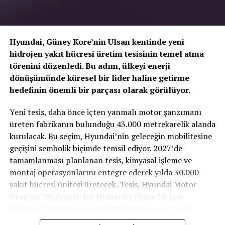
Hyundai, Güney Kore’nin Ulsan kentinde yeni
hidrojen yakıt hücresi üretim tesisinin temel atma
törenini düzenledi. Bu adım, ülkeyi enerji
dönüşümünde küresel bir lider haline getirme
hedefinin önemli bir parçası olarak görülüyor.
TOGG T10X’in Gücü Petlas Snowmaster 2
Yeni tesis, daha önce içten yanmalı motor şanzımanı
Sport ile Yere Basıyor
üreten fabrikanın bulunduğu 43.000 metrekarelik alanda
kurulacak. Bu seçim, Hyundai’nin geleceğin mobilitesine
Türkiye’nin otomobili
TOGG T10X
gibi yüksek tork
geçişini sembolik biçimde temsil ediyor. 2027’de
değerlerine sahip elektrikli araçlarda, lastiğin zemine
tamamlanması planlanan tesis, kimyasal işleme ve
tutunma kabiliyeti çok daha kritiktir.
E-carturkiye
ekibi
montaj operasyonlarını entegre ederek yılda 30.000
olarak bizzat deneyimlediğimiz
Petlas Snowmaster 2
yakıt hücresi ünitesi üretecek. Tesis, Hyundai Motor
Sport
, performans odaklı yapısıyla elektrikli araçların
Grup’un “Hydrogen for Humanity (İnsanlık İçin
ihtiyaç duyduğu stabiliteyi fazlasıyla karşılıyor.
Hidrojen)” anlamına gelen HTWO markası altında
faaliyet gösterecek.