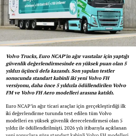
Yeni Citroën Berlingo XTR
Kompakt boyutlarıyla
kullanışlılık ve geniş iç hacmi bir
arada sunan, segmentinin
Volvo Trucks, Euro NCAP’in ağır vasıtalar için yaptığı
yaratıcısı
Berlingo’ya 55.000TL
güvenlik değerlendirmesinde en yüksek puan olan 5
için 12 ay %0 faiz
fırsatı ile
yıldızı üçüncü defa kazandı. Son yapılan testler
sonucunda standart kabinli iki yeni Volvo FH
sahip olmak mümkün.
versiyonu, daha önce 5 yıldızla ödüllendirilen Volvo
FM ve Volvo FH Aero modelleri arasına katıldı.
Euro NCAP’in ağır ticari araçlar için gerçekleştirdiği ilk
iki değerlendirme turunda test edilen tüm Volvo
modelleri en yüksek güvenlik derecelendirmesi olan 5
yıldız ile ödüllendirilmişti. 2026 yılı itibarıyla açıklanan
yeni sonuçlara göre standart kabinli Volvo FH modelleri