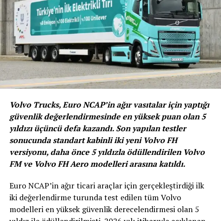
Louis Schweitzer önderliğinde Renault Grubu’na katılan
marka, yeni hedeflere giden yolu da açmış oldu.
Markanın tarihindeki bu yeni sıçrama 2004 yılında
modern, dayanıklı ve hepsinden önemlisi erişilebilir aile
sedan otomobili Logan modelin lansmanıyla gerçeğe
dönüştürüldü. İlk olarak gelişmekte olan pazarlar için
tasarlanan ve 5 bin Euro gibi rakipsiz bir fiyatla satışa
Volvo Trucks, Euro NCAP’in ağır vasıtalar için yaptığı
sunulan model, 2005 yılında batı Avrupa da dahil olmak
güvenlik değerlendirmesinde en yüksek puan olan 5
üzere büyük bir ticari başarıya imza attı. İkinci el fiyatına
yıldızı üçüncü defa kazandı. Son yapılan testler
sunulan bu yeni araç, otomobil pazarında devrim
sonucunda standart kabinli iki yeni Volvo FH
yarattı.
versiyonu, daha önce 5 yıldızla ödüllendirilen Volvo
FM ve Volvo FH Aero modelleri arasına katıldı.
Euro NCAP’in ağır ticari araçlar için gerçekleştirdiği ilk
iki değerlendirme turunda test edilen tüm Volvo
modelleri en yüksek güvenlik derecelendirmesi olan 5
yıldız ile ödüllendirilmişti. 2026 yılı itibarıyla açıklanan