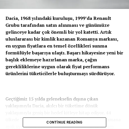
Dacia, 1968 yılındaki kuruluşu, 1999’da Renault
Grubu tarafından satın alınması ve günümüze
gelinceye kadar çok önemli bir yol katetti. Artık
uluslararası bir kimlik kazanan Romanya markası,
en uygun fiyatlara en temel özellikleri sunma
formülüyle başarıya ulaştı. Başarı hikayesine yeni bir
başlık eklemeye hazırlanan marka, çağın
gerekliliklerine uygun olarak fiyat performans
ürünlerini tüketicilerle buluşturmayı sürdürüyor.
Geçtiğimiz 15 yılda gelenekselin dışına çıkan
yaklaşımıyla Dacia, akılcı bir tüketime dönük
yaklaşımıyla geniş bir hedef kitleye hitap ediyor. 44
ülkede 7 milyondan fazla müşterisi olan marka, zamana
CONTINUE READING
ayak uydurmak için sürekli olarak dönüşmeye devam