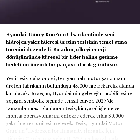
odaklanan geriş ürün gamıyla ve etkili işletme
modelleriyle yeni pazarlarda başarı yakalamak. Bunu
yaparken, özellikle C segmentinde pazar ve ürünler de
zenginleşecek. Ocak 2021’de Renaulution stratejik
Hyundai, Güney Kore’nin Ulsan kentinde yeni
planının sunumunda lansmanı gerçekleştirilen Bigster
hidrojen yakıt hücresi üretim tesisinin temel atma
Concept, Dacia serisinin yeni ufuklara doğru
törenini düzenledi. Bu adım, ülkeyi enerji
genişlemesini müjdeliyor.
dönüşümünde küresel bir lider haline getirme
hedefinin önemli bir parçası olarak görülüyor.
TOGG T10X’in Gücü Petlas Snowmaster 2
Yeni tesis, daha önce içten yanmalı motor şanzımanı
Sport ile Yere Basıyor
üreten fabrikanın bulunduğu 43.000 metrekarelik alanda
kurulacak. Bu seçim, Hyundai’nin geleceğin mobilitesine
Türkiye’nin otomobili
TOGG T10X
gibi yüksek tork
geçişini sembolik biçimde temsil ediyor. 2027’de
değerlerine sahip elektrikli araçlarda, lastiğin zemine
tamamlanması planlanan tesis, kimyasal işleme ve
tutunma kabiliyeti çok daha kritiktir.
E-carturkiye
ekibi
montaj operasyonlarını entegre ederek yılda 30.000
olarak bizzat deneyimlediğimiz
Petlas Snowmaster 2
yakıt hücresi ünitesi üretecek. Tesis, Hyundai Motor
Sport
, performans odaklı yapısıyla elektrikli araçların
Grup’un “Hydrogen for Humanity (İnsanlık İçin
ihtiyaç duyduğu stabiliteyi fazlasıyla karşılıyor.
Hidrojen)” anlamına gelen HTWO markası altında