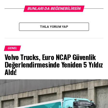
ediyor.
BUNLARI DA BEĞENEBILIRSIN
TIKLA YORUM YAP
GENEL
Volvo Trucks, Euro NCAP Güvenlik
Değerlendirmesinde Yeniden 5 Yıldız
Aldı!
1968 yılında tüm Romanya vatandaşlarına modern,
sağlam ve ekonomik otomobiller sunmak hedefiyle yola
çıkan Dacia’nın isminde, günümüz Romanya bölgesinin
eski ismi olan “Dacia”dan ilham alındı. 1999 yılında