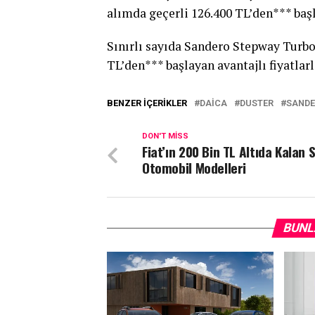
alımda geçerli 126.400 TL’den*** başl
Sınırlı sayıda Sandero Stepway Turbo
TL’den*** başlayan avantajlı fiyatlarl
BENZER İÇERIKLER
DAICA
DUSTER
SAND
DON'T MISS
Fiat’ın 200 Bin TL Altıda Kalan S
Otomobil Modelleri
BUNL