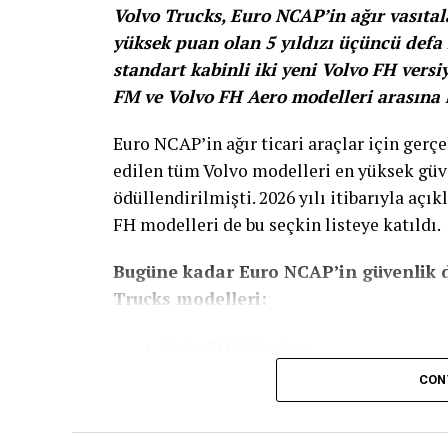
Volvo Trucks, Euro NCAP’in ağır vasıtal
yüksek puan olan 5 yıldızı üçüncü defa
standart kabinli iki yeni Volvo FH versi
FM ve Volvo FH Aero modelleri arasına k
Euro NCAP’in ağır ticari araçlar için gerçe
edilen tüm Volvo modelleri en yüksek güve
ödüllendirilmişti. 2026 yılı itibarıyla açı
FH modelleri de bu seçkin listeye katıldı.
Bugüne kadar Euro NCAP’in güvenlik d
Trucks modelleri:
Volvo FM 4×2 çekici
CON
Volvo FM 6×2 kamyon
Volvo FH 4×2 çekici (Yeni eklendi)