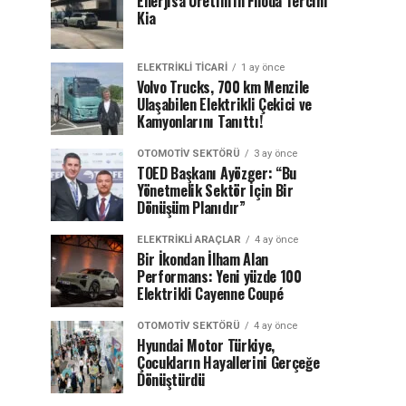
Enerjisa Üretim’in Filoda Tercihi
Kia
ELEKTRIKLI TICARI
1 ay önce
Volvo Trucks, 700 km Menzile
Ulaşabilen Elektrikli Çekici ve
Kamyonlarını Tanıttı!
OTOMOTIV SEKTÖRÜ
3 ay önce
TOED Başkanı Ayözger: “Bu
Yönetmelik Sektör İçin Bir
Dönüşüm Planıdır”
ELEKTRIKLI ARAÇLAR
4 ay önce
Bir İkondan İlham Alan
Performans: Yeni yüzde 100
Elektrikli Cayenne Coupé
OTOMOTIV SEKTÖRÜ
4 ay önce
Hyundai Motor Türkiye,
Çocukların Hayallerini Gerçeğe
Dönüştürdü