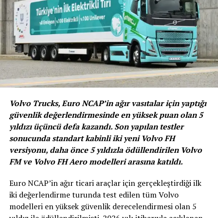
DACIA SANDERO III
Dokker Combi Eco-G Ambiance ECO-G 110 bg modeli ise
141 bin 900 TL’den başlayan fiyatla* sahiplerini bekliyor.
Volvo Trucks, Euro NCAP’in ağır vasıtalar için yaptığı
güvenlik değerlendirmesinde en yüksek puan olan 5
yıldızı üçüncü defa kazandı. Son yapılan testler
sonucunda standart kabinli iki yeni Volvo FH
versiyonu, daha önce 5 yıldızla ödüllendirilen Volvo
FM ve Volvo FH Aero modelleri arasına katıldı.
Euro NCAP’in ağır ticari araçlar için gerçekleştirdiği ilk
iki değerlendirme turunda test edilen tüm Volvo
Dacia tam kapanma döneminde
modelleri en yüksek güvenlik derecelendirmesi olan 5
yıldız ile ödüllendirilmişti. 2026 yılı itibarıyla açıklanan