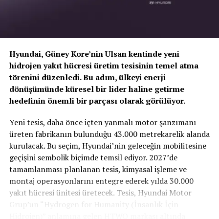
Hyundai, Güney Kore’nin Ulsan kentinde yeni
hidrojen yakıt hücresi üretim tesisinin temel atma
törenini düzenledi. Bu adım, ülkeyi enerji
dönüşümünde küresel bir lider haline getirme
hedefinin önemli bir parçası olarak görülüyor.
TOGG T10X’in Gücü Petlas Snowmaster 2
Yeni tesis, daha önce içten yanmalı motor şanzımanı
Sport ile Yere Basıyor
üreten fabrikanın bulunduğu 43.000 metrekarelik alanda
kurulacak. Bu seçim, Hyundai’nin geleceğin mobilitesine
Türkiye’nin otomobili
TOGG T10X
gibi yüksek tork
geçişini sembolik biçimde temsil ediyor. 2027’de
değerlerine sahip elektrikli araçlarda, lastiğin zemine
tamamlanması planlanan tesis, kimyasal işleme ve
tutunma kabiliyeti çok daha kritiktir.
E-carturkiye
ekibi
montaj operasyonlarını entegre ederek yılda 30.000
olarak bizzat deneyimlediğimiz
Petlas Snowmaster 2
yakıt hücresi ünitesi üretecek. Tesis, Hyundai Motor
Sport
, performans odaklı yapısıyla elektrikli araçların
Grup’un “Hydrogen for Humanity (İnsanlık İçin
ihtiyaç duyduğu stabiliteyi fazlasıyla karşılıyor.
Hidrojen)” anlamına gelen HTWO markası altında