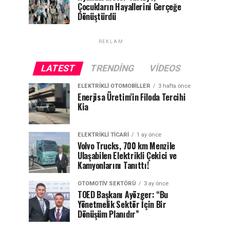
Çocukların Hayallerini Gerçeğe
Dönüştürdü
REKLAM
LATEST
TRENDING
VIDEOS
ELEKTRIKLI OTOMOBILLER
3 hafta önce
Enerjisa Üretim’in Filoda Tercihi
Kia
ELEKTRIKLI TICARI
1 ay önce
Volvo Trucks, 700 km Menzile
Ulaşabilen Elektrikli Çekici ve
Kamyonlarını Tanıttı!
OTOMOTIV SEKTÖRÜ
3 ay önce
TOED Başkanı Ayözger: “Bu
Yönetmelik Sektör İçin Bir
Dönüşüm Planıdır”