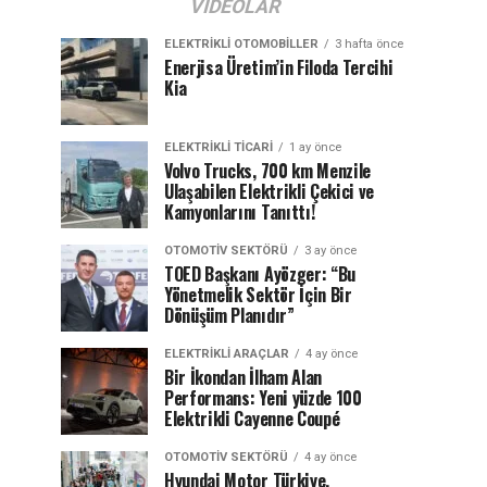
VIDEOLAR
ELEKTRIKLI OTOMOBILLER
3 hafta önce
Enerjisa Üretim’in Filoda Tercihi
Kia
ELEKTRIKLI TICARI
1 ay önce
Volvo Trucks, 700 km Menzile
Ulaşabilen Elektrikli Çekici ve
Kamyonlarını Tanıttı!
OTOMOTIV SEKTÖRÜ
3 ay önce
TOED Başkanı Ayözger: “Bu
Yönetmelik Sektör İçin Bir
Dönüşüm Planıdır”
ELEKTRIKLI ARAÇLAR
4 ay önce
Bir İkondan İlham Alan
Performans: Yeni yüzde 100
Elektrikli Cayenne Coupé
OTOMOTIV SEKTÖRÜ
4 ay önce
Hyundai Motor Türkiye,