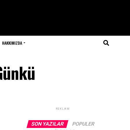
HAKKIMIZDA
 Günkü
REKLAM
SON YAZILAR
POPULER