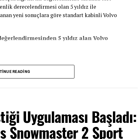
nlik derecelendirmesi olan 5 yıldız ile
klanan yeni sonuçlara göre standart kabinli Volvo
eğerlendirmesinden 5 yıldız alan Volvo
TINUE READING
tiği Uygulaması Başladı:
as Snowmaster 2 Sport
eri, aynı zamanda Euro NCAP’in City Safe
lvo Trucks’ın aktif güvenlik sistemlerinin