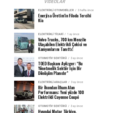
VIDEOLAR
ELEKTRIKLI OTOMOBILLER
3 hafta önce
Enerjisa Üretim’in Filoda Tercihi
Kia
ELEKTRIKLI TICARI
1 ay önce
Volvo Trucks, 700 km Menzile
Ulaşabilen Elektrikli Çekici ve
Kamyonlarını Tanıttı!
OTOMOTIV SEKTÖRÜ
3 ay önce
TOED Başkanı Ayözger: “Bu
Yönetmelik Sektör İçin Bir
Dönüşüm Planıdır”
ELEKTRIKLI ARAÇLAR
3 ay önce
Bir İkondan İlham Alan
Performans: Yeni yüzde 100
Elektrikli Cayenne Coupé
OTOMOTIV SEKTÖRÜ
3 ay önce
Hyundai Motor Türkiye,