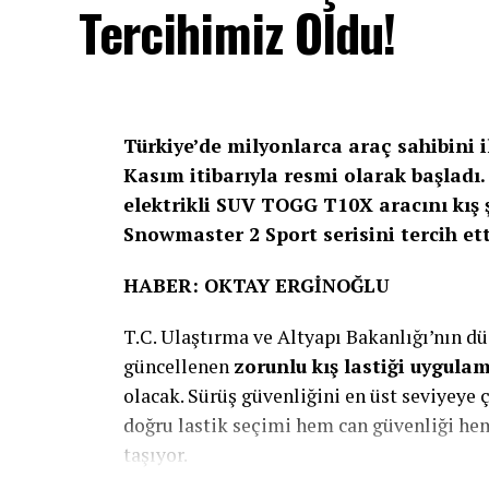
Tercihimiz Oldu!
performansı ve geniş görüş sağlama yeteneğ
savunmasız yol kullanıcılarının korunmas
Volvo Trucks Başkanı Roger Alm
; “Vol
kanıtladık. Güvenlik her zamanki gibi ön
Türkiye’de milyonlarca araç sahibini i
Ancak bu, artık duracağımız anlamına gelm
Kasım itibarıyla resmi olarak başladı.
korumak için güvenlik alanında öncü olm
elektrikli SUV TOGG T10X aracını kış ş
Snowmaster 2 Sport serisini tercih etti
Volvo Trucks, Euro NCAP’in ağır ticari ara
yılında başlattığında 5 yıldız alan ilk ka
HABER: OKTAY ERGİNOĞLU
almak, kamyonların sürücü desteği ve çarp
aştığını, sürücü ile diğer yol kullanıcıları 
T.C. Ulaştırma ve Altyapı Bakanlığı’nın 
güncellenen
zorunlu kış lastiği uygula
Volvo Trucks’ın “Sıfır Kaza” vizyonu, şirke
olacak. Sürüş güvenliğini en üst seviyey
çalışmalarını ispatlıyor. Volvo Trucks, 
doğru lastik seçimi hem can güvenliği he
güvenlik risklerini öngörmek ve kazaları 
taşıyor.
geliştirmeye devam ediyor.