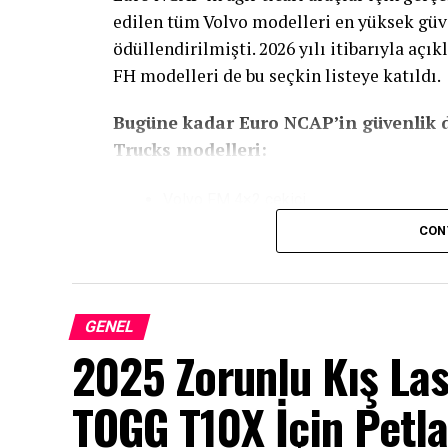
edilen tüm Volvo modelleri en yüksek güve
ödüllendirilmişti. 2026 yılı itibarıyla açı
FH modelleri de bu seçkin listeye katıldı.
Bugüne kadar Euro NCAP’in güvenlik d
Trucks modelleri:
Volvo FM 4×2 çekici
CON
Volvo FM 6×2 kamyon
Volvo FH 4×2 çekici (Yeni eklendi)
Volvo FH 6×2 kamyon (Yeni eklendi)
GENEL
Volvo FH Aero 4×2 çekici
2025 Zorunlu Kış Las
Volvo FH Aero 6×2 kamyon
TOGG T10X İçin Petl
Listede yer alan tüm Volvo Trucks modell
kriterlerini de karşılıyor. Bu kriterler, Vo