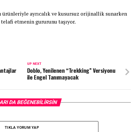
 ürünleriyle ayrıcalık ve kusursuz orijinallik sunarken
 telafi etmenin gururunu taşıyor.
UP NEXT
ntajlar
Doblo, Yenilenen “Trekking” Versiyonu
ile Engel Tanımayacak
ARI DA BEĞENEBILIRSIN
TIKLA YORUM YAP