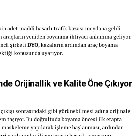
bin adet maddi hasarlı trafik kazası meydana geldi.
n araçların yeniden boyanma ihtiyacı anlamına geliyor.
ncü şirketi
DYO
, kazaların ardından araç boyama
ektiği konusunda uyarıyor.
de Orijinallik ve Kalite Öne Çıkıyor
a çıkışı sonrasındaki gibi görünebilmesi adına orijinale
nem taşıyor. Bu doğrultuda boyama öncesi ilk etapta
e maskeleme yapılarak işleme başlanması, ardından
eri
yardımıyla silinen aracın hasarlı parçasının