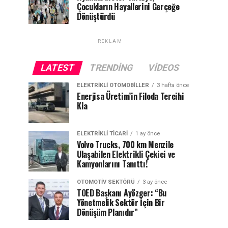
Çocukların Hayallerini Gerçeğe
Dönüştürdü
REKLAM
LATEST
TRENDING
VIDEOS
ELEKTRIKLI OTOMOBILLER
3 hafta önce
Enerjisa Üretim’in Filoda Tercihi
Kia
ELEKTRIKLI TICARI
1 ay önce
Volvo Trucks, 700 km Menzile
Ulaşabilen Elektrikli Çekici ve
Kamyonlarını Tanıttı!
OTOMOTIV SEKTÖRÜ
3 ay önce
TOED Başkanı Ayözger: “Bu
Yönetmelik Sektör İçin Bir
Dönüşüm Planıdır”