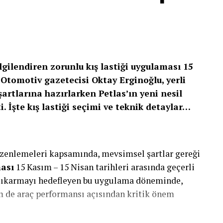
i sayesinde şehir içi trafik koşullarında
ına katkıda bulunuyor.
vo’nun verdiği sözde durduğunu bir kez daha
celiğimiz olmuştur ve olmaya devam edecektir.
lgilendiren zorunlu kış lastiği uygulaması 15
iyor. Sürücülerimizi ve tüm yol kullanıcılarını
 Otomotiv gazetecisi Oktay Erginoğlu, yerli
aya devam edeceğiz” dedi.
artlarına hazırlarken Petlas’ın yeni nesil
. İşte kış lastiği seçimi ve teknik detaylar…
çlar için ilk güvenlik değerlendirmesini 2024
myon üreticisi olmuştu. Euro NCAP’den 5 yıldız
ışma önleme kriterlerini karşıladığını ve hatta
için trafik güvenliğini sağladığını gösteriyor.
düzenlemeleri kapsamında, mevsimsel şartlar gereği
ması
15 Kasım – 15 Nisan tarihleri arasında geçerli
tin araç ve trafik güvenliğini sürekli geliştirme
e çıkarmayı hedefleyen bu uygulama döneminde,
sadece koruma sağlamakla kalmayıp aynı zamanda
m de araç performansı açısından kritik önem
azaltmak için yeni güvenlik sistemleri