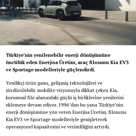
araçların tamamı satılırken, bir yanda da gelecek
aylarda teslimat için ön sipariş alımına da başlandı.
Lansman dönemine özel olarak duvar tipi şarj cihazı
(Wallbox), E-Şarj istasyonlarından 1 yıl geçerli 20.000
TL elektrik üyeliği ve şarj kablosu hediyeleriyle iddialı bir
başlangıç yapan PEUGEOT e-2008, 136 HP’lik gücü, 260
Nm’lik torku ve 3 farklı sürüş moduyla, PEUGEOT’nun
Türkiye’deki elektrikli mobilitedeki dönüşümündeki ilk
Türkiye’nin yenilenebilir enerji dönüşümüne
örneği oluyor.
öncülük eden Enerjisa Üretim, araç filosunu Kia EV3
ve Sportage modelleriyle güçlendirdi.
Yenilikçi ürün gamı, gelişmiş teknolojileri ve
sürdürülebilir mobilite vizyonuyla dikkat çeken Kia,
kurumsal filo alanındaki güçlü iş birliklerine yenilerini
eklemeye devam ediyor. 1996’dan bu yana Türkiye’nin
enerji dönüşümüne yön veren Enerjisa Üretim, filosunu
Kia EV3 ve Sportage modelleriyle genişleterek
operasyonel kapasitesini ve verimliliğini artırdı.