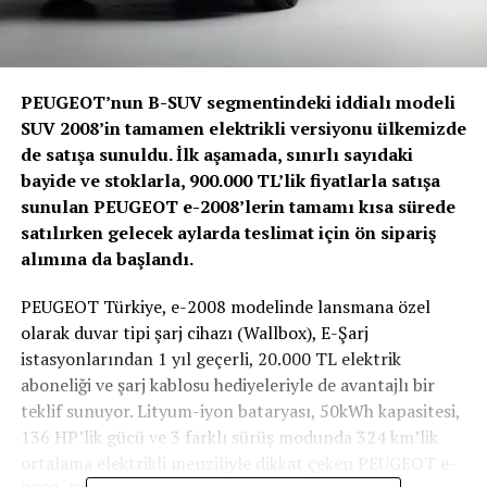
PEUGEOT’nun B-SUV segmentindeki iddialı modeli
SUV 2008’in tamamen elektrikli versiyonu ülkemizde
de satışa sunuldu. İlk aşamada, sınırlı sayıdaki
bayide ve stoklarla, 900.000 TL’lik fiyatlarla satışa
sunulan PEUGEOT e-2008’lerin tamamı kısa sürede
satılırken gelecek aylarda teslimat için ön sipariş
alımına da başlandı.
PEUGEOT Türkiye, e-2008 modelinde lansmana özel
olarak duvar tipi şarj cihazı (Wallbox), E-Şarj
istasyonlarından 1 yıl geçerli, 20.000 TL elektrik
aboneliği ve şarj kablosu hediyeleriyle de avantajlı bir
teklif sunuyor. Lityum-iyon bataryası, 50kWh kapasitesi,
136 HP’lik gücü ve 3 farklı sürüş modunda 324 km’lik
ortalama elektrikli menziliyle dikkat çeken PEUGEOT e-