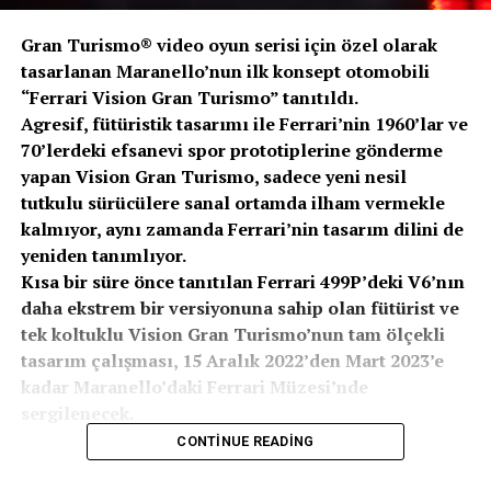
Gran Turismo® video oyun serisi için özel olarak
tasarlanan Maranello’nun ilk konsept otomobili
“Ferrari Vision Gran Turismo” tanıtıldı.
Agresif, fütüristik tasarımı ile Ferrari’nin 1960’lar ve
70’lerdeki efsanevi spor prototiplerine gönderme
yapan Vision Gran Turismo, sadece yeni nesil
tutkulu sürücülere sanal ortamda ilham vermekle
kalmıyor, aynı zamanda Ferrari’nin tasarım dilini de
yeniden tanımlıyor.
Kısa bir süre önce tanıtılan Ferrari 499P’deki V6’nın
daha ekstrem bir versiyonuna sahip olan fütürist ve
tek koltuklu Vision Gran Turismo’nun tam ölçekli
tasarım çalışması, 15 Aralık 2022’den Mart 2023’e
kadar Maranello’daki Ferrari Müzesi’nde
sergilenecek.
CONTINUE READING