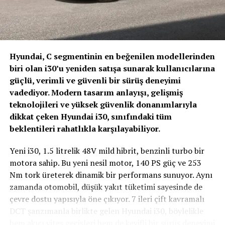
dayanıklılık yarışlarında büyük başarılar elde eden
efsanevi Ferrari spor prototiplerinden alan Ferrari
Vision Gran Turismo’nun tasarımı, Flavio Manzoni
yönetimindeki Ferrari Centro Stile tarafından kaleme
Hyundai, C segmentinin en beğenilen modellerinden
alındı. Sıra dışı orantılara ve fütüristik çizgilere sahip
biri olan i30’u yeniden satışa sunarak kullanıcılarına
otomobil, 330 P3 ve 512 S gibi şaheserlerin DNA’sını
güçlü, verimli ve güvenli bir sürüş deneyimi
somutlaştırarak, Ferrari’nin yarış tarihine atıfta
vadediyor. Modern tasarım anlayışı, gelişmiş
bulunuyor ve kapalı tekerlekli yarış otomobillerinin
teknolojileri ve yüksek güvenlik donanımlarıyla
evrimine ışık tutuyor.
dikkat çeken Hyundai i30, sınıfındaki tüm
beklentileri rahatlıkla karşılayabiliyor.
GranTurismo 7 Kullanıcıları Yarışacak
Yeni i30, 1.5 litrelik 48V mild hibrit, benzinli turbo bir
Monte-Carlo’daki Gran Turismo Dünya Finalleri
motora sahip. Bu yeni nesil motor, 140 PS güç ve 253
sırasında tanıtılan Ferrari Vision Gran Turismo, 23
Nm tork üreterek dinamik bir performans sunuyor. Aynı
Aralık 2022’den itibaren tüm GT7 kullanıcılarının
zamanda otomobil, düşük yakıt tüketimi sayesinde de
kullanımına sunulacak. 27 Kasım’daki lansmanın
çevre dostu yapısıyla öne çıkıyor. 7 ileri çift kavramalı
ardından, GT7 kullanıcıları oyun üzerinden bir
DCT şanzımanla birlikte gelen Hyundai i30, böylelikle
yarışmaya katılabilecek. Kazanan katılımcılara 15
hem akıcı vites geçişleri hem de keyifli bir sürüş deneyimi
Aralık’ta Ferrari Vision Gran Turismo hediye edilecek.