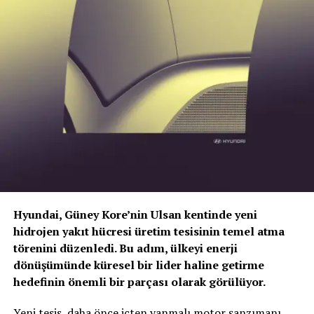
itibaren yaz lastikleri kauçuk yapısı gereği sertleşmeye
başlar. Bu durum, yol tutuşunun azalmasına ve fren
Euro NCAP, önümüzdeki dönemde test kapsamını ve
mesafesinin tehlikeli şekilde uzamasına neden olur.
çarpışma korumasını, farklı taşıma segmentlerini de
içerecek şekilde genişletmeyi hedefliyor.
Hyundai, Güney Kore’nin Ulsan kentinde yeni
hidrojen yakıt hücresi üretim tesisinin temel atma
törenini düzenledi. Bu adım, ülkeyi enerji
dönüşümünde küresel bir lider haline getirme
hedefinin önemli bir parçası olarak görülüyor.
TOGG T10X’in Gücü Petlas Snowmaster 2
Yeni tesis, daha önce içten yanmalı motor şanzımanı