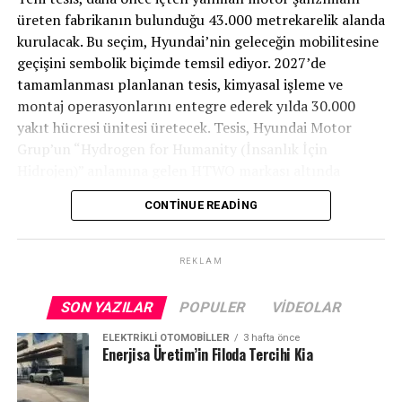
Sport ile Yere Basıyor
üreten fabrikanın bulunduğu 43.000 metrekarelik alanda
kurulacak. Bu seçim, Hyundai’nin geleceğin mobilitesine
Türkiye’nin otomobili
TOGG T10X
gibi yüksek tork
geçişini sembolik biçimde temsil ediyor. 2027’de
değerlerine sahip elektrikli araçlarda, lastiğin zemine
tamamlanması planlanan tesis, kimyasal işleme ve
tutunma kabiliyeti çok daha kritiktir.
E-carturkiye
ekibi
montaj operasyonlarını entegre ederek yılda 30.000
olarak bizzat deneyimlediğimiz
Petlas Snowmaster 2
yakıt hücresi ünitesi üretecek. Tesis, Hyundai Motor
Sport
, performans odaklı yapısıyla elektrikli araçların
Grup’un “Hydrogen for Humanity (İnsanlık İçin
ihtiyaç duyduğu stabiliteyi fazlasıyla karşılıyor.
Hidrojen)” anlamına gelen HTWO markası altında
faaliyet gösterecek.
CONTINUE READING
Yaklaşık 675 milyon dolarlık yatırım değerine sahip
tesis, binek otomobiller, ticari kamyonlar, otobüsler, iş
REKLAM
makineleri ve deniz taşıtları gibi çeşitli mobilite
uygulamaları için yeni nesil hidrojen yakıt hücreleri ve
SON YAZILAR
POPULER
VIDEOLAR
elektrolizörler üretecek.
ELEKTRIKLI OTOMOBILLER
3 hafta önce
Enerjisa Üretim’in Filoda Tercihi Kia
Temel Teknolojilerde İlerleme
Tesis, iki temel ürün aracılığıyla Hyundai Motor Grup’u