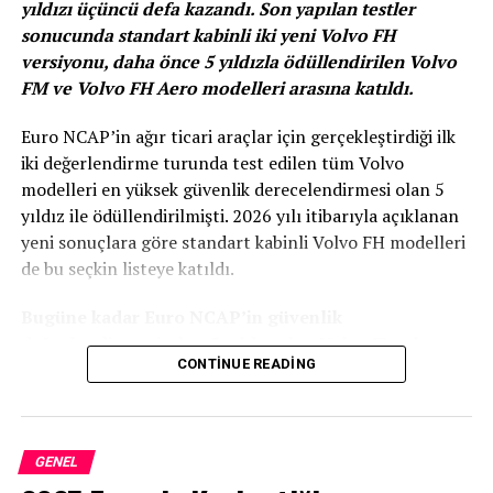
istasyonlarında toplamda 250 TL ve
yıldızı üçüncü defa kazandı. Son yapılan testler
sonucunda standart kabinli iki yeni Volvo FH
katlarında akaryakıt alımı yaptıklarında
versiyonu, daha önce 5 yıldızla ödüllendirilen Volvo
yüzde 4 yakıt puan kazanıyorlar.
FM ve Volvo FH Aero modelleri arasına katıldı.
Euro NCAP’in ağır ticari araçlar için gerçekleştirdiği ilk
iki değerlendirme turunda test edilen tüm Volvo
Fiat Yol Arkadaşım Connect kullanıcıları, uygulamaya
modelleri en yüksek güvenlik derecelendirmesi olan 5
kayıtlı araçlarının plaka bilgileri ile yakıt puan
yıldız ile ödüllendirilmişti. 2026 yılı itibarıyla açıklanan
faydasından yararlanabiliyor. Opet’ten 250 TL ve
yeni sonuçlara göre standart kabinli Volvo FH modelleri
katlarında akaryakıt alımı yapan Fiat Yol Arkadaşım
de bu seçkin listeye katıldı.
Connect üyelerinin kazanacakları yakıt puanları, takip
eden ayın ilk 10 gününe kadar kullanıcıların cep
Bugüne kadar Euro NCAP’in güvenlik
telefonlarına yükleniyor. Yüklenen yakıt puanları; Opet
değerlendirmesinden 5 yıldız alan Volvo Trucks
istasyonlarında benzin veya motorin alışverişlerinde
CONTINUE READING
modelleri:
kullanabiliyor. Kullanıcıların, yakıt
puanlarını Opet istasyonlarında değerlendirebilmek için
Volvo FM 4×2 çekici
ödeme sırasında cep telefonlarına gelen puan harcama
şifrelerini istasyonlarındaki market görevlisine
Volvo FM 6×2 kamyon
GENEL
iletmeleri yeterli oluyor.