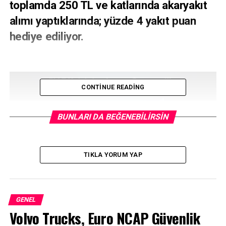
toplamda 250 TL ve katlarında akaryakıt
alımı yaptıklarında; yüzde 4 yakıt puan
hediye ediliyor.
CONTINUE READING
BUNLARI DA BEĞENEBILIRSIN
TIKLA YORUM YAP
Tofaş’ta geliştirilen ve Fiat Egea, Doblò, Fiorino ve
GENEL
Volvo Trucks, Euro NCAP Güvenlik
Ducato modellerinde sunulan ülkemizdeki ilk
bağlanabilir araç teknolojisi Fiat Yol Arkadaşım Connect,