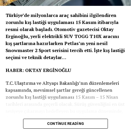
korumak için güvenlik alanında öncü olmaya devam
edeceğiz” dedi.
Türkiye’de milyonlarca araç sahibini ilgilendiren
Volvo Trucks, Euro NCAP’in ağır ticari araçlar için ilk
zorunlu kış lastiği uygulaması 15 Kasım itibarıyla
güvenlik değerlendirmesini 2024 yılında başlattığında 5
resmi olarak başladı. Otomotiv gazetecisi Oktay
yıldız alan ilk kamyon üreticisi olmuştu. Euro NCAP’den
Erginoğlu, yerli elektrikli SUV TOGG T10X aracını
5 yıldız almak, kamyonların sürücü desteği ve çarpışma
kış şartlarına hazırlarken Petlas’ın yeni nesil
önleme kriterlerini karşıladığını ve hatta aştığını, sürücü
Snowmaster 2 Sport serisini tercih etti. İşte kış lastiği
ile diğer yol kullanıcıları için trafik güvenliğini
seçimi ve teknik detaylar…
sağladığını gösteriyor.
HABER: OKTAY ERGİNOĞLU
Volvo Trucks’ın “Sıfır Kaza” vizyonu, şirketin araç ve
T.C. Ulaştırma ve Altyapı Bakanlığı’nın düzenlemeleri
trafik güvenliğini sürekli geliştirme çalışmalarını
kapsamında, mevsimsel şartlar gereği güncellenen
ispatlıyor. Volvo Trucks, sadece koruma sağlamakla
zorunlu kış lastiği uygulaması
15 Kasım – 15 Nisan
kalmayıp aynı zamanda güvenlik risklerini öngörmek ve
tarihleri arasında geçerli olacak. Sürüş güvenliğini en üst
kazaları azaltmak için yeni güvenlik sistemleri
seviyeye çıkarmayı hedefleyen bu uygulama döneminde,
geliştirmeye devam ediyor.
doğru lastik seçimi hem can güvenliği hem de araç
CONTINUE READING
Euro NCAP hakkında
performansı açısından kritik önem taşıyor.