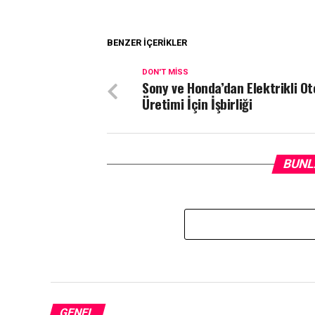
BENZER İÇERIKLER
DON'T MISS
Sony ve Honda’dan Elektrikli O
Üretimi İçin İşbirliği
BUNL
GENEL