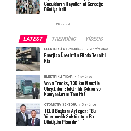
Çocukların Hayallerini Gerçeğe
Dönüştürdü
REKLAM
LATEST
TRENDING
VIDEOS
ELEKTRIKLI OTOMOBILLER
3 hafta önce
Enerjisa Üretim’in Filoda Tercihi
Kia
ELEKTRIKLI TICARI
1 ay önce
Volvo Trucks, 700 km Menzile
Ulaşabilen Elektrikli Çekici ve
Kamyonlarını Tanıttı!
OTOMOTIV SEKTÖRÜ
3 ay önce
TOED Başkanı Ayözger: “Bu
Yönetmelik Sektör İçin Bir
Dönüşüm Planıdır”