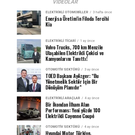
VIDEOLAR
ELEKTRIKLI OTOMOBILLER
3 hafta önce
Enerjisa Üretim’in Filoda Tercihi
Kia
ELEKTRIKLI TICARI
1 ay önce
Volvo Trucks, 700 km Menzile
Ulaşabilen Elektrikli Çekici ve
Kamyonlarını Tanıttı!
OTOMOTIV SEKTÖRÜ
3 ay önce
TOED Başkanı Ayözger: “Bu
Yönetmelik Sektör İçin Bir
Dönüşüm Planıdır”
ELEKTRIKLI ARAÇLAR
4 ay önce
Bir İkondan İlham Alan
Performans: Yeni yüzde 100
Elektrikli Cayenne Coupé
OTOMOTIV SEKTÖRÜ
4 ay önce
Hyundai Motor Türkiye,