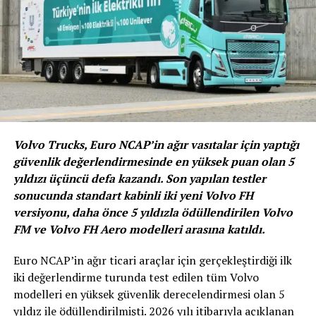
Başarılı ikili bu sonuçla R2T Grubunu da kazanmış oldu.
Tüm yarış boyunca oldukça hızlı görünen Levent
Şapçılar – Deniz Gümüş ikilisi ise yarışı üçüncü sırada
bitirirken, ST/R1/R1T Grubu’nun da birincisi olmayı
başardı.
Volvo Trucks, Euro NCAP’in ağır vasıtalar için yaptığı
güvenlik değerlendirmesinde en yüksek puan olan 5
yıldızı üçüncü defa kazandı. Son yapılan testler
sonucunda standart kabinli iki yeni Volvo FH
versiyonu, daha önce 5 yıldızla ödüllendirilen Volvo
FM ve Volvo FH Aero modelleri arasına katıldı.
Euro NCAP’in ağır ticari araçlar için gerçekleştirdiği ilk
iki değerlendirme turunda test edilen tüm Volvo
modelleri en yüksek güvenlik derecelendirmesi olan 5
yıldız ile ödüllendirilmişti. 2026 yılı itibarıyla açıklanan
Bu sonuçlardan sonra
Kağan Karamanoğlu – Oytun