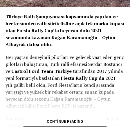
Türkiye Ralli Şampiyonası kapsamında yapılan ve
her kesimden ralli sürücüsüne açık tek marka kupası
olan Fiesta Rally Cup’ta heyecan dolu 2021
sezonunda kazanan Kağan Karamanoğlu – Oytun
Albayrak ikilisi oldu.
Her yaştan deneyimli pilotları ve gelecek vaat eden genç
pilotları buluşturan, Türk ralli efsanesi Serdar Bostancı
ve
Castrol Ford Team Türkiye
tarafından 2017 yılında
yeni formatıyla başlatılan
Fiesta Rally Cup’da
2021
yılı
galibi belli oldu. Ford Fiesta’ların kendi arasında
yarıştığı ve yüksek bir rekabet ortamı sunan kupada
heyecan dolu sezonu Kağan Karamanoğlu – Oytun
Albayrak ikilisi Ford Fiesta R2T ile kazandı.
Son yarışa kadar çekişmenin eksik olmadığı Fiesta Rally
CONTINUE READING
Cup’da sezonun son yarışı 27-28 Kasım tarihlerinde