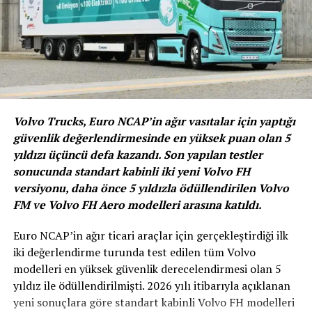
çalışma hayatına
ise Toyota Türkiye’de adım attı. Toyota Türkiye’de yaklaşık
11 yıl görev
alan Peker, burada en son olarak Pazarlama İletişimi Birim
Müdürlüğü
görevini yürüttü. Peker, 2019 yılında Citroën Türkiye’ye
transfer oldu. İlk
olarak Citroën Türkiye Pazarlama İletişimi Müdürü görevini
Volvo Trucks, Euro NCAP’in ağır vasıtalar için yaptığı
üstlenen
güvenlik değerlendirmesinde en yüksek puan olan 5
Peker, artık çalışmalarına Peugeot Türkiye Pazarlama
yıldızı üçüncü defa kazandı. Son yapılan testler
İletişim Müdürü
sonucunda standart kabinli iki yeni Volvo FH
olarak devam edecek.
versiyonu, daha önce 5 yıldızla ödüllendirilen Volvo
FM ve Volvo FH Aero modelleri arasına katıldı.
BENZER İÇERIKLER
UP NEXT
Euro NCAP’in ağır ticari araçlar için gerçekleştirdiği ilk
Hyundai’nin En Yenileri Good Design Tasarım Ödülü Aldı
iki değerlendirme turunda test edilen tüm Volvo
modelleri en yüksek güvenlik derecelendirmesi olan 5
DON'T MISS
Otomobile ÖTV Matrah Ayarı
yıldız ile ödüllendirilmişti. 2026 yılı itibarıyla açıklanan
yeni sonuçlara göre standart kabinli Volvo FH modelleri