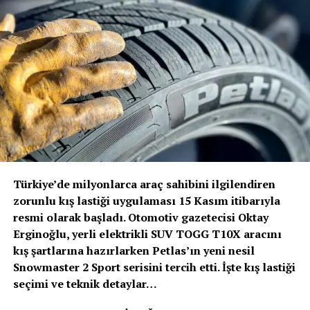
yeteneği sayesinde şehir içi trafik koşullarında
savunmasız yol kullanıcılarının korunmasına katkıda
bulunuyor.
Volvo Trucks Başkanı Roger Alm
; “Volvo’nun verdiği
sözde durduğunu bir kez daha kanıtladık. Güvenlik her
zamanki gibi önceliğimiz olmuştur ve olmaya devam
edecektir. Ancak bu, artık duracağımız anlamına
gelmiyor. Sürücülerimizi ve tüm yol kullanıcılarını
korumak için güvenlik alanında öncü olmaya devam
edeceğiz” dedi.
Türkiye’de milyonlarca araç sahibini ilgilendiren
Volvo Trucks, Euro NCAP’in ağır ticari araçlar için ilk
zorunlu kış lastiği uygulaması 15 Kasım itibarıyla
güvenlik değerlendirmesini 2024 yılında başlattığında 5
resmi olarak başladı. Otomotiv gazetecisi Oktay
yıldız alan ilk kamyon üreticisi olmuştu. Euro NCAP’den
Erginoğlu, yerli elektrikli SUV TOGG T10X aracını
5 yıldız almak, kamyonların sürücü desteği ve çarpışma
kış şartlarına hazırlarken Petlas’ın yeni nesil
önleme kriterlerini karşıladığını ve hatta aştığını, sürücü
Snowmaster 2 Sport serisini tercih etti. İşte kış lastiği
ile diğer yol kullanıcıları için trafik güvenliğini
seçimi ve teknik detaylar…
sağladığını gösteriyor.