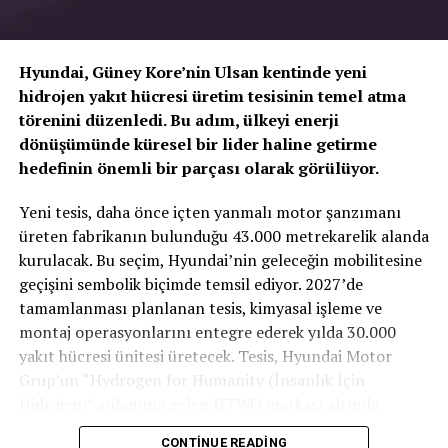
Hyundai, Güney Kore’nin Ulsan kentinde yeni
hidrojen yakıt hücresi üretim tesisinin temel atma
törenini düzenledi. Bu adım, ülkeyi enerji
dönüşümünde küresel bir lider haline getirme
hedefinin önemli bir parçası olarak görülüyor.
TOGG T10X’in Gücü Petlas Snowmaster 2
Yeni tesis, daha önce içten yanmalı motor şanzımanı
Sport ile Yere Basıyor
üreten fabrikanın bulunduğu 43.000 metrekarelik alanda
kurulacak. Bu seçim, Hyundai’nin geleceğin mobilitesine
Türkiye’nin otomobili
TOGG T10X
gibi yüksek tork
geçişini sembolik biçimde temsil ediyor. 2027’de
değerlerine sahip elektrikli araçlarda, lastiğin zemine
tamamlanması planlanan tesis, kimyasal işleme ve
tutunma kabiliyeti çok daha kritiktir.
E-carturkiye
ekibi
montaj operasyonlarını entegre ederek yılda 30.000
olarak bizzat deneyimlediğimiz
Petlas Snowmaster 2
yakıt hücresi ünitesi üretecek. Tesis, Hyundai Motor
Sport
, performans odaklı yapısıyla elektrikli araçların
Grup’un “Hydrogen for Humanity (İnsanlık İçin
ihtiyaç duyduğu stabiliteyi fazlasıyla karşılıyor.
Hidrojen)” anlamına gelen HTWO markası altında
faaliyet gösterecek.
CONTINUE READING