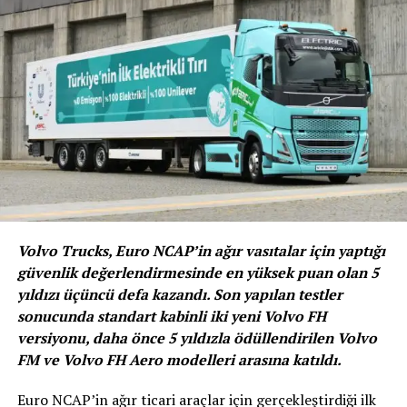
tercih ediyor
OSRAM Seyahat Alışkanlıkları Araştırması ile yeni
dönemde seyahat sıklığını, araç bakım ve kontrol
davranışlarını, araçta en çok hangi ürünlere ihtiyaç
duyulduğunu araştırdı. 2021 yılı Haziran ayında yapılan
araştırmada katılımcıların yüzde 89’unun uzun
yolculuklarda özel araçla seyahati tercih ettiği belirlendi.
Volvo Trucks, Euro NCAP’in ağır vasıtalar için yaptığı
güvenlik değerlendirmesinde en yüksek puan olan 5
yıldızı üçüncü defa kazandı. Son yapılan testler
sonucunda standart kabinli iki yeni Volvo FH
versiyonu, daha önce 5 yıldızla ödüllendirilen Volvo
FM ve Volvo FH Aero modelleri arasına katıldı.
Euro NCAP’in ağır ticari araçlar için gerçekleştirdiği ilk