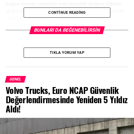
Salgın sonrası otomotiv sektöründeki değişen tüketici
alışkanlıklarını inceleyen OSRAM;
2021’de özel araçla
CONTINUE READING
seyahat etmeye olan talebin önemli ölçüde devam
edeceğini açıklıyor.
BUNLARI DA BEĞENEBILIRSIN
TIKLA YORUM YAP
GENEL
Volvo Trucks, Euro NCAP Güvenlik
Değerlendirmesinde Yeniden 5 Yıldız
Aldı!
Türkiye’nin yüzde 89’u uzun yolculuklarda özel araç