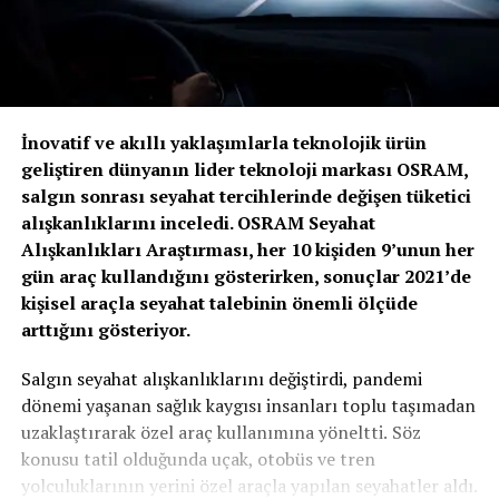
İnovatif ve akıllı yaklaşımlarla teknolojik ürün
geliştiren dünyanın lider teknoloji markası OSRAM,
salgın sonrası seyahat tercihlerinde değişen tüketici
alışkanlıklarını inceledi. OSRAM Seyahat
Alışkanlıkları Araştırması, her 10 kişiden 9’unun her
gün araç kullandığını gösterirken, sonuçlar 2021’de
kişisel araçla seyahat talebinin önemli ölçüde
arttığını gösteriyor.
Salgın seyahat alışkanlıklarını değiştirdi, pandemi
dönemi yaşanan sağlık kaygısı insanları toplu taşımadan
uzaklaştırarak özel araç kullanımına yöneltti.
Söz
konusu tatil olduğunda uçak, otobüs ve tren
yolculuklarının yerini özel araçla yapılan seyahatler aldı.