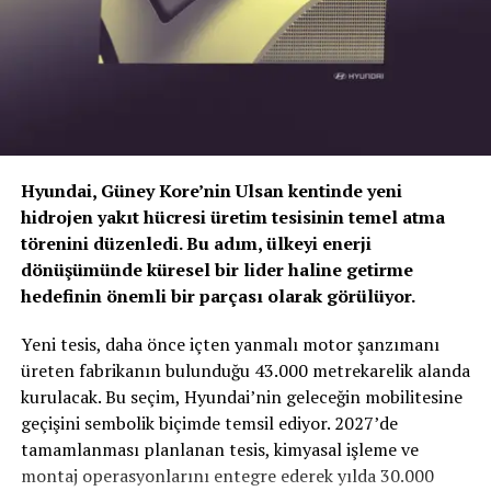
Hyundai, Güney Kore’nin Ulsan kentinde yeni
hidrojen yakıt hücresi üretim tesisinin temel atma
Seyahatler yeni teknolojilerle konforlu ve güvenli
törenini düzenledi. Bu adım, ülkeyi enerji
dönüşümünde küresel bir lider haline getirme
OSRAM, inovatif ve akıllı yaklaşımlarla geliştirdiği;
hedefinin önemli bir parçası olarak görülüyor.
AirZing Mini, TYREinflate ve BATTERYcare ailesi ile
TOGG T10X’in Gücü Petlas Snowmaster 2
uzun yolculuklarda sürücülerin yanında oluyor.
Yeni tesis, daha önce içten yanmalı motor şanzımanı
Sport ile Yere Basıyor
Arabadaki kirli havayı temizleyen, biten akülere ve inen
üreten fabrikanın bulunduğu 43.000 metrekarelik alanda
lastiklere çözüm olan yeni teknolojiler ile konforlu ve
kurulacak. Bu seçim, Hyundai’nin geleceğin mobilitesine
Türkiye’nin otomobili
TOGG T10X
gibi yüksek tork
güvenli yolculukların kapısını aralıyor.
OSRAM,
geçişini sembolik biçimde temsil ediyor. 2027’de
değerlerine sahip elektrikli araçlarda, lastiğin zemine
pandemiyle birlikte hayatımızın en büyük önceliği olan
tamamlanması planlanan tesis, kimyasal işleme ve
tutunma kabiliyeti çok daha kritiktir.
E-carturkiye
ekibi
havanın hijyeni sorununa AirZing Mini ile çözüm oluyor.
montaj operasyonlarını entegre ederek yılda 30.000
olarak bizzat deneyimlediğimiz
Petlas Snowmaster 2
OSRAM, TYREinflate 450 kompresör ile tam inik lastiğin