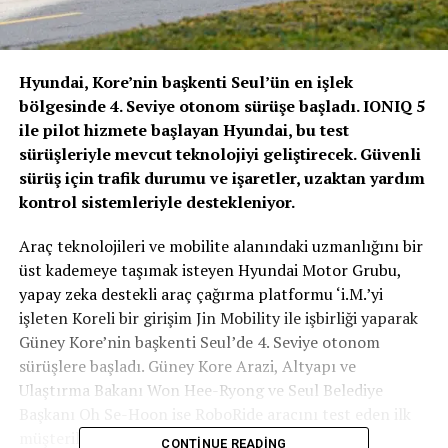
Hyundai, Kore’nin başkenti Seul’ün en işlek
bölgesinde 4. Seviye otonom sürüşe başladı. IONIQ 5
ile pilot hizmete başlayan Hyundai, bu test
sürüşleriyle mevcut teknolojiyi geliştirecek. Güvenli
sürüş için trafik durumu ve işaretler, uzaktan yardım
kontrol sistemleriyle destekleniyor.
Araç teknolojileri ve mobilite alanındaki uzmanlığını bir
üst kademeye taşımak isteyen Hyundai Motor Grubu,
yapay zeka destekli araç çağırma platformu ‘i.M.’yi
işleten Koreli bir girişim Jin Mobility ile işbirliği yaparak
Güney Kore’nin başkenti Seul’de 4. Seviye otonom
sürüşlere başladı. Güney Kore Arazi, Altyapı ve
Ulaştırma Bakanı Won Hee-Ryong ve Seul Belediye
Başkanı Oh Se-Hoon ise RoboRide aracını test eden ilk
müşteriler oldu.
CONTINUE READING