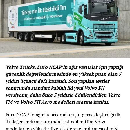
Güney Kore başta olmak üzere, tüm dünyaya hizmet
eden yapay zeka destekli mobilite platformu Jin Mobility
ile yapılan işbirliği, araçların gelişimi için de önemli bir
adım olarak değerlendiriliyor. Jin Mobility, i.M
uygulamasında iki adet IONIQ 5 RoboRide aracı
çalıştırmaktan ve denetlemekten sorumlu olacak.
Volvo Trucks, Euro NCAP’in ağır vasıtalar için yaptığı
güvenlik değerlendirmesinde en yüksek puan olan 5
yıldızı üçüncü defa kazandı. Son yapılan testler
sonucunda standart kabinli iki yeni Volvo FH
versiyonu, daha önce 5 yıldızla ödüllendirilen Volvo
FM ve Volvo FH Aero modelleri arasına katıldı.
Euro NCAP’in ağır ticari araçlar için gerçekleştirdiği ilk
iki değerlendirme turunda test edilen tüm Volvo
modelleri en yüksek güvenlik derecelendirmesi olan 5