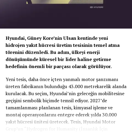
Hyundai, Güney Kore’nin Ulsan kentinde yeni
hidrojen yakıt hücresi üretim tesisinin temel atma
törenini düzenledi. Bu adım, ülkeyi enerji
dönüşümünde küresel bir lider haline getirme
hedefinin önemli bir parçası olarak görülüyor.
TOGG T10X’in Gücü Petlas Snowmaster 2
Yeni tesis, daha önce içten yanmalı motor şanzımanı
Sport ile Yere Basıyor
üreten fabrikanın bulunduğu 43.000 metrekarelik alanda
kurulacak. Bu seçim, Hyundai’nin geleceğin mobilitesine
Türkiye’nin otomobili
TOGG T10X
gibi yüksek tork
geçişini sembolik biçimde temsil ediyor. 2027’de
değerlerine sahip elektrikli araçlarda, lastiğin zemine
tamamlanması planlanan tesis, kimyasal işleme ve
tutunma kabiliyeti çok daha kritiktir.
E-carturkiye
ekibi
montaj operasyonlarını entegre ederek yılda 30.000
olarak bizzat deneyimlediğimiz
Petlas Snowmaster 2
yakıt hücresi ünitesi üretecek. Tesis, Hyundai Motor
Sport
, performans odaklı yapısıyla elektrikli araçların
Grup’un “Hydrogen for Humanity (İnsanlık İçin
ihtiyaç duyduğu stabiliteyi fazlasıyla karşılıyor.