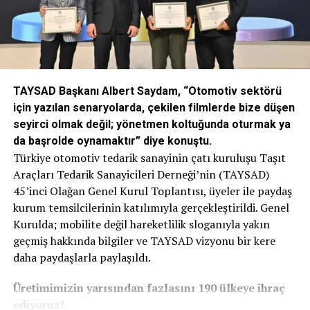
TAYSAD Başkanı Albert Saydam, “Otomotiv sektörü
için yazılan senaryolarda, çekilen filmlerde bize düşen
seyirci olmak değil; yönetmen koltuğunda oturmak ya
da başrolde oynamaktır” diye konuştu.
Türkiye otomotiv tedarik sanayinin çatı kuruluşu Taşıt
Araçları Tedarik Sanayicileri Derneği’nin (TAYSAD)
45’inci Olağan Genel Kurul Toplantısı, üyeler ile paydaş
kurum temsilcilerinin katılımıyla gerçekleştirildi. Genel
Kurulda; mobilite değil hareketlilik sloganıyla yakın
geçmiş hakkında bilgiler ve TAYSAD vizyonu bir kere
daha paydaşlarla paylaşıldı.
Üretimimizin yarısından fazlasını 190
ülkeye ihraç
ediyoruz!