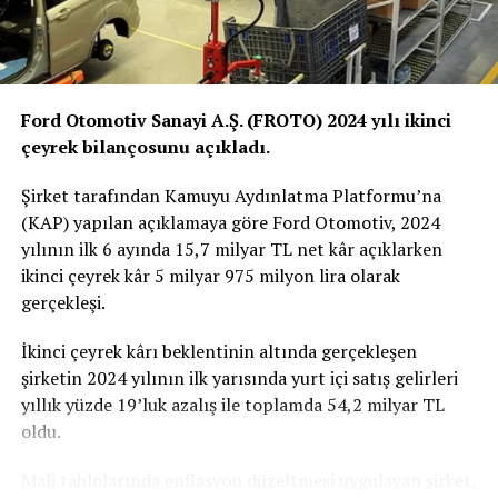
Hayalindeki Hyundai’ye tek tıkla sahip olmak isteyen
kullanıcılar
https://online.hyundai.com.tr
‘ yi ziyaret
edebilir.
Ford Otomotiv Sanayi A.Ş. (FROTO) 2024 yılı ikinci
BENZER İÇERIKLER
çeyrek bilançosunu açıkladı.
DON'T MISS
Ford Otosan, ikinci çeyrekte 6 milyar TL kâr elde etti
Şirket tarafından Kamuyu Aydınlatma Platformu’na
(KAP) yapılan açıklamaya göre Ford Otomotiv, 2024
yılının ilk 6 ayında 15,7 milyar TL net kâr açıklarken
ikinci çeyrek kâr 5 milyar 975 milyon lira olarak
gerçekleşi.
İkinci çeyrek kârı beklentinin altında gerçekleşen
şirketin 2024 yılının ilk yarısında yurt içi satış gelirleri
yıllık yüzde 19’luk azalış ile toplamda 54,2 milyar TL
oldu.
Mali tablolarında enflasyon düzeltmesi uygulayan şirket,