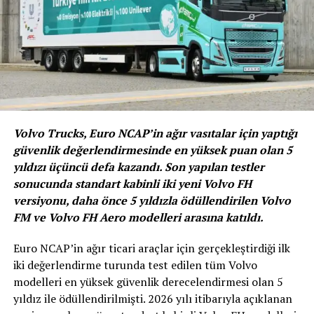
kapağı, aerodinamik tavan çizgisi ve uzatılmış dingil
mesafesi ile içten yanmalı SUV’lardan net bir şekilde
ayrılıyor. SEVEN’in aerodinamik yapısına ek olarak
tasarımda yer alan minimal formlar da hacimsel
anlamda olduğundan daha güçlü bir duruş sergilemesini
sağlıyor.
SEVEN, daha güçlü bir yol tutuşu için, fren soğutma veya
Volvo Trucks, Euro NCAP’in ağır vasıtalar için yaptığı
düşük sürtünme gereksinimlerine bağlı olarak açılan ve
güvenlik değerlendirmesinde en yüksek puan olan 5
kapanan entegre “Aktif Hava Kanatları”na sahip
yıldızı üçüncü defa kazandı. Son yapılan testler
tekerleklerle donatılmış. SEVEN, gecenin karanlığında
sonucunda standart kabinli iki yeni Volvo FH
görsel şov yapan ve aynı zamanda IONIQ’in marka
versiyonu, daha önce 5 yıldızla ödüllendirilen Volvo
kimliği haline gelen Parametrik Piksel ışıklara da sahip.
FM ve Volvo FH Aero modelleri arasına katıldı.
Euro NCAP’in ağır ticari araçlar için gerçekleştirdiği ilk
iki değerlendirme turunda test edilen tüm Volvo
modelleri en yüksek güvenlik derecelendirmesi olan 5
yıldız ile ödüllendirilmişti. 2026 yılı itibarıyla açıklanan