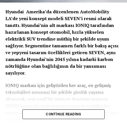
Hyundai Amerika’da düzenlenen AutoMobility
LA’de yeni konsept modeli SEVEN’i resmi olarak
tanıttı. Hyundai’nin alt markası IONIQ tarafından
hazırlanan konsept otomobil, hızla yükselen
elektrikli SUV trendine müthiş bir şekilde uyum
sağlıyor. Segmentine tamamen farklı bir bakış açısı
ve yepyeni tasarım özellikleri getiren SEVEN, aynı
zamanda Hyundai’nin 2045 yılına kadarki karbon
nötrlüğüne olan bağlılığının da bir yansıması
sayılıyor.
IONIQ markası için geliştirilen her araç, en gelişmiş
teknolojileri sorunsuz bir şekilde günlük yaşama
aktararak, yeni nesil bir müşteri deneyimi sunuyor.
SEVEN konsepti, uzay inovasyonuna ve yenilikçi bir
yaşam alanına sahip. Ayrıca, Hyundai Motor Grubu’nun
CONTINUE READING
elektrikli araçlar için özel olarak geliştirdiği E-GMP
(Electric-Global Modular Platform) üzerine inşa edilmiş