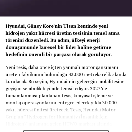
atmosferi değiştiren panoramik bir ekranla donatılmış.
Hyundai, Güney Kore’nin Ulsan kentinde yeni
hidrojen yakıt hücresi üretim tesisinin temel atma
törenini düzenledi. Bu adım, ülkeyi enerji
dönüşümünde küresel bir lider haline getirme
hedefinin önemli bir parçası olarak görülüyor.
TOGG T10X’in Gücü Petlas Snowmaster 2
Yeni tesis, daha önce içten yanmalı motor şanzımanı
Sport ile Yere Basıyor
üreten fabrikanın bulunduğu 43.000 metrekarelik alanda
kurulacak. Bu seçim, Hyundai’nin geleceğin mobilitesine
Türkiye’nin otomobili
TOGG T10X
gibi yüksek tork
geçişini sembolik biçimde temsil ediyor. 2027’de
değerlerine sahip elektrikli araçlarda, lastiğin zemine
tamamlanması planlanan tesis, kimyasal işleme ve
Elektrikli konsept otomobil, 482 km’nin üzerinde bir
tutunma kabiliyeti çok daha kritiktir.
E-carturkiye
ekibi
montaj operasyonlarını entegre ederek yılda 30.000
menzil sunarken aynı zamanda performanslı kullanım
olarak bizzat deneyimlediğimiz
Petlas Snowmaster 2
yakıt hücresi ünitesi üretecek. Tesis, Hyundai Motor
özellikleriyle öne çıkıyor. Çok yönlü E-GMP platformu
Sport
, performans odaklı yapısıyla elektrikli araçların
Grup’un “Hydrogen for Humanity (İnsanlık İçin
sayesinde, olağanüstü bir sürüş mesafesi sergileyen araç
ihtiyaç duyduğu stabiliteyi fazlasıyla karşılıyor.
Hidrojen)” anlamına gelen HTWO markası altında
ayrıca ultra hızlı şarj özellikleri de sunabiliyor. 350
faaliyet gösterecek.