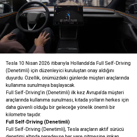
Verimlilik ve Aerodinamik Mükemmellik
Yeni modelin sportif tavan yapısı, sadece etkileyici bir
görünüm sunmakla kalmıyor; hava direncini azaltarak
Tesla 10 Nisan 2026 itibarıyla Hollanda’da Full Self-Driving
teknik bir avantaja dönüştürüyor. 0,23 cd sürtünme
(Denetimli) için düzenleyici kuruluştan onay aldığını
katsayısına (SUV: 0,25) sahip olan %100 Elektrikli
duyurdu. Özellik, önümüzdeki günlerde müşteri araçlarında
Cayenne Coupé, bu sayede WLTP karma menzilini SUV
kullanıma sunulmaya başlayacak.
versiyonuna daha da artırarak ortalama 670 km şehir içi
Full Self-Driving’in (Denetimli) ilk kez Avrupa’da müşteri
ise 809 km’ye kadar çıkarıyor. Porsche Aktif Aerodinamik
araçlarında kullanıma sunulması, kıtada yolların herkes için
(PAA) sistemi kapsamında sunulan hareketli soğutma
daha güvenli olduğu bir geleceğe yönelik önemli bir
hava kapakları ve adaptif arka spoyler, yüksek hız
kilometre taşıdır.
seviyesinde stabiliteyi maksimize ediyor.
Full Self-Driving (Denetimli)
Full Self-Driving (Denetimli), Tesla araçların aktif sürücü
denetimi altında neredeyse her yere gitmesine imkan