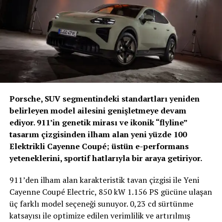
memnuniyet duyuyoruz. EV3 ve Sportage
modellerimizin bir arada yer aldığı bu filo yatırımı,
Kia’nın farklı ihtiyaçlara cevap verebilen geniş ürün
gamının önemli bir göstergesidir. İş ortaklarımızın
operasyonel verimlilik, maliyet optimizasyonu ve
sürdürülebilirlik hedeflerine katkı sağlamaya devam
edeceğiz.”
Enerjisa Üretim’in tercihi, Kia’nın Türkiye kurumsal filo
Porsche, SUV segmentindeki standartları yeniden
pazarındaki güçlü konumunu pekiştirirken, markanın
belirleyen model ailesini genişletmeye devam
farklı kullanım senaryolarına uygun çözümler sunabilen
ediyor. 911’in genetik mirası ve ikonik “flyline”
güvenilir bir mobilite ortağı olarak öne çıktığını bir kez
tasarım çizgisinden ilham alan yeni yüzde 100
daha ortaya koyuyor.
Elektrikli Cayenne Coupé; üstün e-performans
yeteneklerini, sportif hatlarıyla bir araya getiriyor.
911’den ilham alan karakteristik tavan çizgisi ile Yeni
Cayenne Coupé Electric, 850 kW 1.156 PS gücüne ulaşan
üç farklı model seçeneği sunuyor. 0,23 cd sürtünme
katsayısı ile optimize edilen verimlilik ve artırılmış