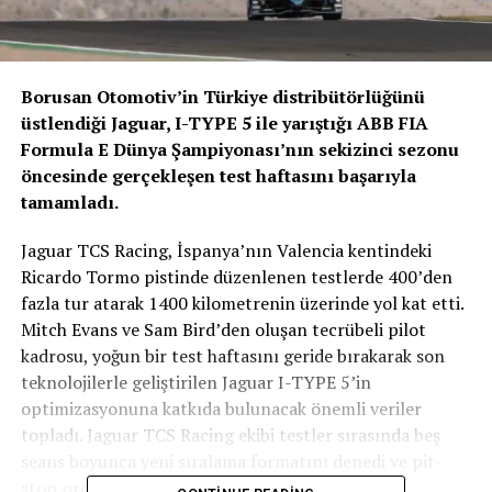
Borusan Otomotiv’in Türkiye distribütörlüğünü
üstlendiği Jaguar, I-TYPE 5 ile yarıştığı ABB FIA
Formula E Dünya Şampiyonası’nın sekizinci sezonu
öncesinde gerçekleşen test haftasını başarıyla
tamamladı.
Jaguar TCS Racing, İspanya’nın Valencia kentindeki
Ricardo Tormo pistinde düzenlenen testlerde 400’den
fazla tur atarak 1400 kilometrenin üzerinde yol kat etti.
Mitch Evans ve Sam Bird’den oluşan tecrübeli pilot
kadrosu, yoğun bir test haftasını geride bırakarak son
teknolojilerle geliştirilen Jaguar I-TYPE 5’in
optimizasyonuna katkıda bulunacak önemli veriler
topladı. Jaguar TCS Racing ekibi testler sırasında beş
seans boyunca yeni sıralama formatını denedi ve pit-
stop provalarını tamamladı.