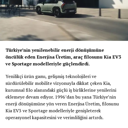
düzenlenecek.
Jaguar’ın Formula E yarışlarında edindiği tecrübeler,
tamamen elektrikli SUV modeli I-PACE’in gelişim
sürecinde önemli rol oynadı. Jaguar TCS Racing’in
Formula E programından faydalanarak geliştirdiği
rejeneratif frenleme teknolojisi, Tamamen Elektrikli
Türkiye’nin yenilenebilir enerji dönüşümüne
Jaguar I-PACE’e oldukça verimli bir enerji geri kazanım
öncülük eden Enerjisa Üretim, araç filosunu Kia EV3
özelliği sağlıyor. Sahip olduğu 90kWh lityum-iyon
ve Sportage modelleriyle güçlendirdi.
batarya ile kullanıcılarına WLTP normlarına göre 470
km’lik bir menzil sunan Jaguar I-PACE, ön ve arka aksta
Yenilikçi ürün gamı, gelişmiş teknolojileri ve
konumlandırılan iki ayrı elektrikli motor sayesinde 0-
sürdürülebilir mobilite vizyonuyla dikkat çeken Kia,
100 km/s hızlanmasını 4.8 saniyede tamamlayarak 400
kurumsal filo alanındaki güçlü iş birliklerine yenilerini
beygir güç ve 696 Nm tork üretiyor.
eklemeye devam ediyor. 1996’dan bu yana Türkiye’nin
enerji dönüşümüne yön veren Enerjisa Üretim, filosunu
BENZER İÇERIKLER
Kia EV3 ve Sportage modelleriyle genişleterek
operasyonel kapasitesini ve verimliliğini artırdı.
UP NEXT
Mercedes-Benz Türk, Elektrikli Geleceğe Tam Şarj Hazır