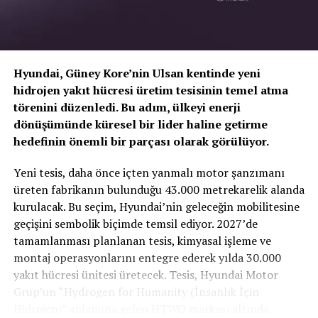
Hyundai, Güney Kore’nin Ulsan kentinde yeni
hidrojen yakıt hücresi üretim tesisinin temel atma
törenini düzenledi. Bu adım, ülkeyi enerji
dönüşümünde küresel bir lider haline getirme
hedefinin önemli bir parçası olarak görülüyor.
TOGG T10X’in Gücü Petlas Snowmaster 2
Yeni tesis, daha önce içten yanmalı motor şanzımanı
Sport ile Yere Basıyor
üreten fabrikanın bulunduğu 43.000 metrekarelik alanda
kurulacak. Bu seçim, Hyundai’nin geleceğin mobilitesine
Türkiye’nin otomobili
TOGG T10X
gibi yüksek tork
geçişini sembolik biçimde temsil ediyor. 2027’de
değerlerine sahip elektrikli araçlarda, lastiğin zemine
Jeep®; eylül ayı boyunca Autoshow’a özel hayata
tamamlanması planlanan tesis, kimyasal işleme ve
tutunma kabiliyeti çok daha kritiktir.
E-carturkiye
ekibi
geçirilen kampanyayla Renegade ve Compass
montaj operasyonlarını entegre ederek yılda 30.000
olarak bizzat deneyimlediğimiz
Petlas Snowmaster 2
modellerinden birini tercih edecek müşterilerine 70 Bin
yakıt hücresi ünitesi üretecek. Tesis, Hyundai Motor
Sport
, performans odaklı yapısıyla elektrikli araçların
TL’ye varan indirim ve yüzde 1.49 faiz oranlı krediden
Grup’un “Hydrogen for Humanity (İnsanlık İçin
ihtiyaç duyduğu stabiliteyi fazlasıyla karşılıyor.
yararlanma imkanı sunacak.
Hidrojen)” anlamına gelen HTWO markası altında