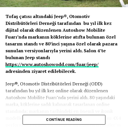
Tofaş çatısı altındaki Jeep®, Otomotiv
Distribütörleri Derneği tarafından bu yıl ilk kez
dijital olarak düzenlenen Autoshow Mobilite
Fuarı’nda markanın köklerine atıfta bulunan özel
tasarım standı ve 80’inci yaşına özel olarak pazara
sunulan versiyonlarıyla yerini aldı. Salon 4’te
bulunan Jeep standı
https://www.autoshowodd.com/fuar/jeep/
adresinden ziyaret edilebilecek.
Jeep®, Otomotiv Distribütörleri Derneği (ODD)
tarafından bu yıl ilk kez online olarak düzenlenen
Autoshow Mobilite Fuarı’nda yerini aldı. 80 yaşındaki
marka, köklerine sadık kalınarak tasarlanan online
standında; markanın tarihindeki en önemli ve ikonik
modellerinen biri olan; Willys’den devraldığı mirası 4X4
CONTINUE READING
performansı ve ileri teknolojiyle birleştiren Wrangler’ın