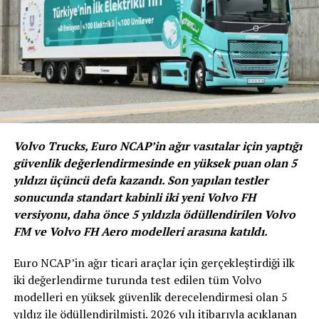
Türkiye otomotiv pazarı için bir ilk olan dijital
Autoshow’da yer almaktan ötürü heyecanlı olduklarını
söyledikten sonra Autoshow’a özel tasarlanan stand ve
modellere dair bilgi verdi.
Volvo Trucks, Euro NCAP’in ağır vasıtalar için yaptığı
güvenlik değerlendirmesinde en yüksek puan olan 5
yıldızı üçüncü defa kazandı. Son yapılan testler
sonucunda standart kabinli iki yeni Volvo FH
versiyonu, daha önce 5 yıldızla ödüllendirilen Volvo
FM ve Volvo FH Aero modelleri arasına katıldı.
Euro NCAP’in ağır ticari araçlar için gerçekleştirdiği ilk
iki değerlendirme turunda test edilen tüm Volvo
S
üslü
, “Autoshow’a özel tasarlanan standımızda;
modelleri en yüksek güvenlik derecelendirmesi olan 5
Wrangler, Renegade ve Compass modellerinin 80 Yıl
yıldız ile ödüllendirilmişti. 2026 yılı itibarıyla açıklanan