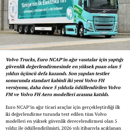
Volvo Trucks, Euro NCAP’in ağır vasıtalar için yaptığı
güvenlik değerlendirmesinde en yüksek puan olan 5
yıldızı üçüncü defa kazandı. Son yapılan testler
sonucunda standart kabinli iki yeni Volvo FH
versiyonu, daha önce 5 yıldızla ödüllendirilen Volvo
FM ve Volvo FH Aero modelleri arasına katıldı.
All-new 2018 Jeep® Wrangler Sahara
Euro NCAP’in ağır ticari araçlar için gerçekleştirdiği ilk
iki değerlendirme turunda test edilen tüm Volvo
Segmentine adını veren marka, 4×4
modelleri en yüksek güvenlik derecelendirmesi olan 5
liderliği, özgürlük ve macerayla geçen 80
yıldız ile ödüllendirilmişti. 2026 yılı itibarıyla açıklanan