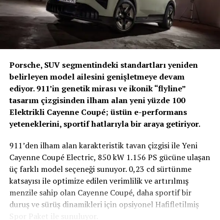
Yönetmelik Taslağı ile birlikte sektörde önemli yapısal
değişiklikler öngörülüyor. Bunların başında:
Ekspertiz raporlarının merkezi bir
Taşıt Ekspertiz
Bilgi Sistemi
üzerinden oluşturulması
Porsche, SUV segmentindeki standartları yeniden
belirleyen model ailesini genişletmeye devam
Tüm raporların kayıt altına alınarak izlenebilir hale
ediyor. 911’in genetik mirası ve ikonik “flyline”
gelmesi
tasarım çizgisinden ilham alan yeni yüzde 100
Standart raporlama dili ve içerik yapısının
Elektrikli Cayenne Coupé; üstün e-performans
oluşturulması
yeteneklerini, sportif hatlarıyla bir araya getiriyor.
QR kodlu ve doğrulanabilir ekspertiz raporları
911’den ilham alan karakteristik tavan çizgisi ile Yeni
geliyor.
Cayenne Coupé Electric, 850 kW 1.156 PS gücüne ulaşan
üç farklı model seçeneği sunuyor. 0,23 cd sürtünme
Bu düzenlemelerle birlikte ikinci el araç alım-satım
katsayısı ile optimize edilen verimlilik ve artırılmış
süreçlerinde bilgi kirliliğinin önüne geçilmesi ve tüketici
menzile sahip olan Cayenne Coupé, daha sportif bir
güveninin kalıcı olarak artırılması hedefleniyor.
duruş ve sürüş dinamikleri için opsiyonel Hafifletilmiş
Spor Paket ile sunuluyor.
Yetki Belgesi ve Kurumsallaşma Zorunlu Hale