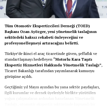
sürdürülebilirlik hedeflerine katkı sağlamaya devam
edeceğiz.”
Enerjisa Üretim’in tercihi, Kia’nın Türkiye kurumsal filo
Tüm Otomotiv Ekspertizcileri Derneği (TOED)
pazarındaki güçlü konumunu pekiştirirken, markanın
Başkanı Ozan Ayözger, yeni yönetmelik taslağının
farklı kullanım senaryolarına uygun çözümler sunabilen
sektördeki haksız rekabeti önleyeceğini ve
güvenilir bir mobilite ortağı olarak öne çıktığını bir kez
profesyonelleşmeyi artıracağını belirtti.
daha ortaya koyuyor.
Türkiye’de ikinci el araç ticaretinde güven, şeffaflık ve
standartlaşmayı hedefleyen
“Motorlu Kara Taşıtı
Ekspertiz Hizmetleri Hakkında Yönetmelik Taslağı”
,
Ticaret Bakanlığı tarafından yayımlanarak kamuoyu
görüşüne açıldı.
Geçtiğimiz yıl Mayıs ayından bu yana sektör paydaşları,
ilgili kurumlar ve dernek üyeleriyle birlikte yürütülen
yoğun çalışmaların ardından hazırlanan Yönetmelik
Taslağı , otomotiv ekspertiz sektöründe kapsamlı bir