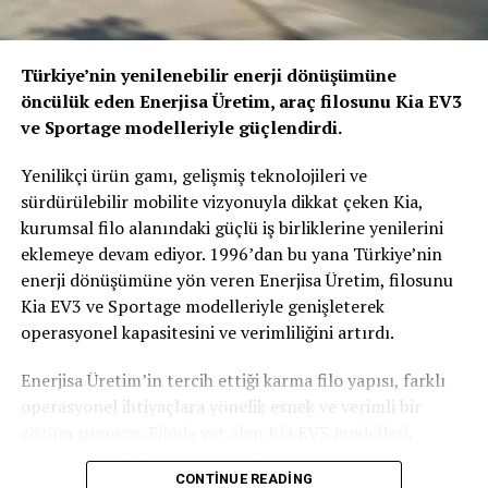
sağlayacağını belirtirken, “Koç Topluluğu’nun otomotiv
endüstrisindeki gücü ve yurt içi pazardaki lider konumu,
ortağımız Ford’un bize ve ülkemize olan güveni, SK On
Türkiye’nin yenilenebilir enerji dönüşümüne
Co., Ltd.’nin köklü tecrübesi bu projeye olan inancımızı
öncülük eden Enerjisa Üretim, araç filosunu Kia EV3
daha da pekiştiriyor” ifadelerini kullanmıştı.
ve Sportage modelleriyle güçlendirdi.
ÇED raporu olumlu çıktı
Yenilikçi ürün gamı, gelişmiş teknolojileri ve
sürdürülebilir mobilite vizyonuyla dikkat çeken Kia,
Ankara Sincan’daki Başkent OSB’nin 3. Etabında
kurumsal filo alanındaki güçlü iş birliklerine yenilerini
gerçekleştirilecek yatırım, Battery Cell International
eklemeye devam ediyor. 1996’dan bu yana Türkiye’nin
Batarya Üretim Sanayi ve Tedarik Ltd. Şti tarafından
enerji dönüşümüne yön veren Enerjisa Üretim, filosunu
yapılacak. Toplam 532 bin metrekarelik taban alanda
Kia EV3 ve Sportage modelleriyle genişleterek
gerçekleştirilecek yatırımın 392 bin 600 metrekaresi
operasyonel kapasitesini ve verimliliğini artırdı.
üretim alanı, 41 bin metrekaresi ise yardımcı alanlardan
oluşacak. Tesiste yıllık 330 milyon adet lityum iyon pil
Enerjisa Üretim’in tercih ettiği karma filo yapısı, farklı
yığını üretilecek. Bu üretimle tesiste 45 GWh kapasiteli
operasyonel ihtiyaçlara yönelik esnek ve verimli bir
akü üretim hücresi yapılacak. Yatırım için mayıs ayında
çözüm sunuyor. Filoda yer alan Kia EV3 modelleri,
yapılan ÇED başvurusu 12 Eylül itibarıyla olumlu
şirketin sürdürülebilirlik hedeflerine katkı sağlarken;
sonuçlandı. Bunun ardından yatırımın yapılacağı
CONTINUE READING
Sportage modelleri ise üstün sürüş konforu, ileri