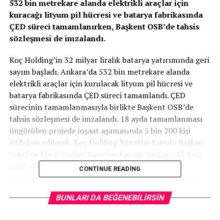
532 bin metrekare alanda elektrikli araçlar için
kuracağı lityum pil hücresi ve batarya fabrikasında
ÇED süreci tamamlanırken, Başkent OSB’de tahsis
sözleşmesi de imzalandı.
Koç Holding’in 32 milyar liralık batarya yatırımında geri
sayım başladı. Ankara’da 532 bin metrekare alanda
elektrikli araçlar için kurulacak lityum pil hücresi ve
batarya fabrikasında ÇED süreci tamamlandı. ÇED
sürecinin tamamlanmasıyla birlikte Başkent OSB’de
tahsis sözleşmesi de imzalandı. 18 ayda tamamlanması
öngörülen projede inşaat aşamasında 5 bin 200 kişi
istihdam edilecek. Koç Holding Yönetim Kurulu Başkan
Vekili ve Ford Otosan Yönetim Kurulu Başkanı Ali Koç,
mart ayında yaptığı açıklamada, projenin batarya
CONTINUE READING
üretiminde Türkiye’ye çok önemli bir küresel rekabet
avantajı sağlayacak yatırımın ilk adımı olarak tarihe
BUNLARI DA BEĞENEBILIRSIN
geçeceğini bildirmişti. Yatırıma ilişkin ilk haberi DÜNYA,
2021 yılı Kasım ayında duyurmuştu.