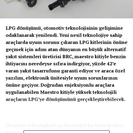
LPG dönüşümü, otomotiv teknolojisinin gelişimine
odaklanarak yenilendi. Yeni nesil teknolojiye sahip
araçlarda uyum sorunu çıkaran LPG kitlerinin önüne
geçmek için adım atan dünyanın en büyük alternatif
yakıt sistemleri üreticisi BRC, maestro kitiyle benzin
ihtiyacını neredeyse sıfıra indirgiyor, yüzde 42’e
varan yakıt tasarrufunu garanti ediyor ve araca özel
yazılım, elektronik ünitesiyle uyum sorunlarının
önüne geçiyor. Doğrudan enjeksiyonlu araçlara
uygulanabilen Maestro kitiyle yüksek teknolojili
araçların LPG’ye dönüşümünü gerçekleştirebilecek.
Otomotiv teknolojileri baş döndürücü bir hızla ilerliyor.
Karbon emisyonu değerleri her geçen gün daha da