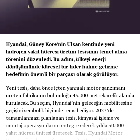
Hyundai, Güney Kore’nin Ulsan kentinde yeni
hidrojen yakıt hücresi üretim tesisinin temel atma
törenini düzenledi. Bu adım, ülkeyi enerji
dönüşümünde küresel bir lider haline getirme
hedefinin önemli bir parçası olarak görülüyor.
TOGG T10X’in Gücü Petlas Snowmaster 2
Yeni tesis, daha önce içten yanmalı motor şanzımanı
Sport ile Yere Basıyor
üreten fabrikanın bulunduğu 43.000 metrekarelik alanda
kurulacak. Bu seçim, Hyundai’nin geleceğin mobilitesine
Türkiye’nin otomobili
TOGG T10X
gibi yüksek tork
geçişini sembolik biçimde temsil ediyor. 2027’de
değerlerine sahip elektrikli araçlarda, lastiğin zemine
tamamlanması planlanan tesis, kimyasal işleme ve
tutunma kabiliyeti çok daha kritiktir.
E-carturkiye
ekibi
montaj operasyonlarını entegre ederek yılda 30.000
olarak bizzat deneyimlediğimiz
Petlas Snowmaster 2
yakıt hücresi ünitesi üretecek. Tesis, Hyundai Motor
Sport
, performans odaklı yapısıyla elektrikli araçların