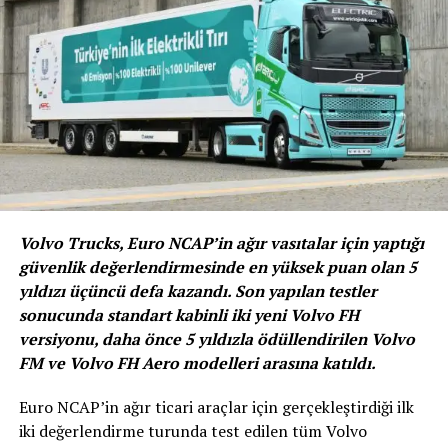
çalışan sayısı iki katına ulaştı. Projenin ilk günlerinde
istasyonlarında yaklaşık 1541 kadın istihdam eden
OPET’te, yaklaşık 2,5 yıl gibi bir sürede istasyonlarındaki
kadın çalışan sayısı 3 bine yaklaşıyor.
TÜRKİYE’NİN 73 İLİNDE KADIN GÜCÜ
İSTİHDAMI
Volvo Trucks, Euro NCAP’in ağır vasıtalar için yaptığı
güvenlik değerlendirmesinde en yüksek puan olan 5
Projenin başlangıcından bu yana istasyonlarında çalışan
yıldızı üçüncü defa kazandı. Son yapılan testler
kadın oranında yüzde 69 artış kaydeden
sonucunda standart kabinli iki yeni Volvo FH
OPET, Türkiye’nin 73 ilinde kadın akaryakıt satış yetkilisi
versiyonu, daha önce 5 yıldızla ödüllendirilen Volvo
istihdam ediyor. Projenin başladığı 2018 yılının Mayıs
FM ve Volvo FH Aero modelleri arasına katıldı.
ayında OPET’teki pompa başında görev yapan kadın
akaryakıt satış yetkilisi sayısı 27 iken, bu sayı 2020
Euro NCAP’in ağır ticari araçlar için gerçekleştirdiği ilk
sonunda 731’e yükseldi. Kadın market satış yetkilisi ise
iki değerlendirme turunda test edilen tüm Volvo
576’dan 945’e ulaştı. Kadın Gücü istihdamı sağlayan bayi