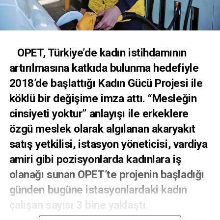
OPET, Türkiye’de kadın istihdamının
artırılmasına katkıda bulunma hedefiyle
2018’de başlattığı Kadın Gücü Projesi ile
köklü bir değişime imza attı. “Mesleğin
cinsiyeti yoktur” anlayışı ile erkeklere
özgü meslek olarak algılanan akaryakıt
satış yetkilisi, istasyon yöneticisi, vardiya
amiri gibi pozisyonlarda kadınlara iş
olanağı sunan OPET’te projenin başladığı
günden bugüne istasyonlardaki kadın
çalışan sayısı 3 bine yaklaştı.