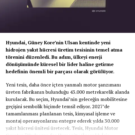
DON'T MISS
Enterprise ve ZUBİZU’dan Kazandıran İş Birliği!
Hyundai, Güney Kore’nin Ulsan kentinde yeni
hidrojen yakıt hücresi üretim tesisinin temel atma
törenini düzenledi. Bu adım, ülkeyi enerji
dönüşümünde küresel bir lider haline getirme
hedefinin önemli bir parçası olarak görülüyor.
TOGG T10X’in Gücü Petlas Snowmaster 2
Yeni tesis, daha önce içten yanmalı motor şanzımanı
Sport ile Yere Basıyor
üreten fabrikanın bulunduğu 43.000 metrekarelik alanda
kurulacak. Bu seçim, Hyundai’nin geleceğin mobilitesine
Türkiye’nin otomobili
TOGG T10X
gibi yüksek tork
geçişini sembolik biçimde temsil ediyor. 2027’de
değerlerine sahip elektrikli araçlarda, lastiğin zemine
tamamlanması planlanan tesis, kimyasal işleme ve
tutunma kabiliyeti çok daha kritiktir.
E-carturkiye
ekibi
montaj operasyonlarını entegre ederek yılda 30.000
olarak bizzat deneyimlediğimiz
Petlas Snowmaster 2
yakıt hücresi ünitesi üretecek. Tesis, Hyundai Motor
Sport
, performans odaklı yapısıyla elektrikli araçların