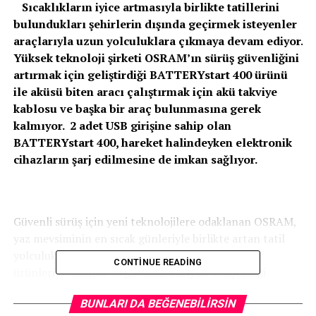
Sıcaklıkların iyice artmasıyla birlikte tatillerini
bulundukları şehirlerin dışında geçirmek isteyenler
araçlarıyla uzun yolculuklara çıkmaya devam ediyor.
Yüksek teknoloji şirketi OSRAM’ın sürüş güvenliğini
artırmak için geliştirdiği
BATTERYstart 400 ürünü
ile aküsü biten aracı çalıştırmak için akü takviye
kablosu ve başka bir araç bulunmasına gerek
kalmıyor. 2 adet USB girişine sahip olan
BATTERYstart 400, hareket halindeyken elektronik
cihazların şarj edilmesine de imkan sağlıyor.
Güvenli sürüş için yeni teknolojilere odaklanan OSRAM,
yaz mevsiminin en sıcak günleriyle birlikte artan tatil
yolculuklarında sürücü ve yolcuların hayatına
CONTINUE READING
ürünleriyle konfor ve güvenlik katıyor. Geliştirdiği
teknolojileri sürücülerin ihtiyaç ve beklentilerine göre
BUNLARI DA BEĞENEBILIRSIN
sürekli olarak zenginleştiren OSRAM, olası araç akü