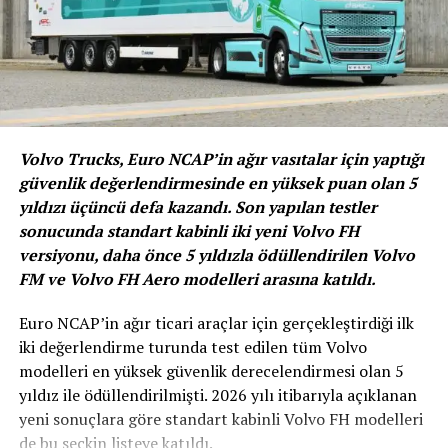
Volvo Trucks, Euro NCAP’in ağır vasıtalar için yaptığı
Sürücüyü ve aracı güvende
güvenlik değerlendirmesinde en yüksek puan olan 5
tutuyor
yıldızı üçüncü defa kazandı. Son yapılan testler
sonucunda standart kabinli iki yeni Volvo FH
Parlak bir LED ışık fener özelliği bulunan BATTERYstart
versiyonu, daha önce 5 yıldızla ödüllendirilen Volvo
400 ürünü ters polarite, ani yükselme ve kısa devre
FM ve Volvo FH Aero modelleri arasına katıldı.
koruması ile takviye cihazını, sürücüyü ve aracı güvende
Euro NCAP’in ağır ticari araçlar için gerçekleştirdiği ilk
tutmak için akıllı güvenlik kelepçelerini içeriyor.
iki değerlendirme turunda test edilen tüm Volvo
modelleri en yüksek güvenlik derecelendirmesi olan 5
BENZER İÇERIKLER
yıldız ile ödüllendirilmişti. 2026 yılı itibarıyla açıklanan
UP NEXT
yeni sonuçlara göre standart kabinli Volvo FH modelleri
Castrol Türkiye’de Üst Düzey Atama
de bu seçkin listeye katıldı.