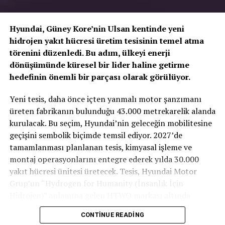
Hyundai, Güney Kore’nin Ulsan kentinde yeni
hidrojen yakıt hücresi üretim tesisinin temel atma
törenini düzenledi. Bu adım, ülkeyi enerji
dönüşümünde küresel bir lider haline getirme
hedefinin önemli bir parçası olarak görülüyor.
TOGG T10X’in Gücü Petlas Snowmaster 2
Yeni tesis, daha önce içten yanmalı motor şanzımanı
Sport ile Yere Basıyor
üreten fabrikanın bulunduğu 43.000 metrekarelik alanda
kurulacak. Bu seçim, Hyundai’nin geleceğin mobilitesine
Türkiye’nin otomobili
TOGG T10X
gibi yüksek tork
geçişini sembolik biçimde temsil ediyor. 2027’de
değerlerine sahip elektrikli araçlarda, lastiğin zemine
tamamlanması planlanan tesis, kimyasal işleme ve
tutunma kabiliyeti çok daha kritiktir.
E-carturkiye
ekibi
montaj operasyonlarını entegre ederek yılda 30.000
olarak bizzat deneyimlediğimiz
Petlas Snowmaster 2
yakıt hücresi ünitesi üretecek. Tesis, Hyundai Motor
Sport
, performans odaklı yapısıyla elektrikli araçların
Grup’un “Hydrogen for Humanity (İnsanlık İçin
ihtiyaç duyduğu stabiliteyi fazlasıyla karşılıyor.
Hidrojen)” anlamına gelen HTWO markası altında
faaliyet gösterecek.
CONTINUE READING