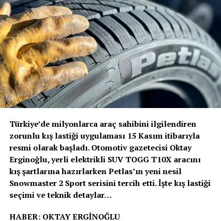
savunmasız yol kullanıcılarının korunmasına katkıda
bulunuyor.
Volvo Trucks Başkanı Roger Alm
; “Volvo’nun verdiği
sözde durduğunu bir kez daha kanıtladık. Güvenlik her
zamanki gibi önceliğimiz olmuştur ve olmaya devam
edecektir. Ancak bu, artık duracağımız anlamına
gelmiyor. Sürücülerimizi ve tüm yol kullanıcılarını
korumak için güvenlik alanında öncü olmaya devam
edeceğiz” dedi.
Türkiye’de milyonlarca araç sahibini ilgilendiren
Volvo Trucks, Euro NCAP’in ağır ticari araçlar için ilk
zorunlu kış lastiği uygulaması 15 Kasım itibarıyla
güvenlik değerlendirmesini 2024 yılında başlattığında 5
resmi olarak başladı. Otomotiv gazetecisi Oktay
yıldız alan ilk kamyon üreticisi olmuştu. Euro NCAP’den
Erginoğlu, yerli elektrikli SUV TOGG T10X aracını
5 yıldız almak, kamyonların sürücü desteği ve çarpışma
kış şartlarına hazırlarken Petlas’ın yeni nesil
önleme kriterlerini karşıladığını ve hatta aştığını, sürücü
Snowmaster 2 Sport serisini tercih etti. İşte kış lastiği
ile diğer yol kullanıcıları için trafik güvenliğini
seçimi ve teknik detaylar…
sağladığını gösteriyor.
HABER: OKTAY ERGİNOĞLU