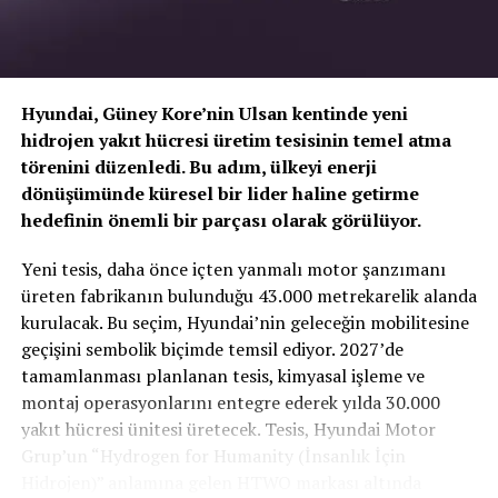
dikkatini bu alana çekmeyi ve farkındalık yaratmayı
amaçlıyoruz. Umarım birçok genç kadın bu projeden
sonra söz konusu sektörde kariyer yapmayı planlar.
Kadın çalışan istihdamı için örnek olacak bu proje hem
sektöre hem kadınlara yarar sağlayacaktır” dedi.
Hyundai, Güney Kore’nin Ulsan kentinde yeni
hidrojen yakıt hücresi üretim tesisinin temel atma
törenini düzenledi. Bu adım, ülkeyi enerji
dönüşümünde küresel bir lider haline getirme
hedefinin önemli bir parçası olarak görülüyor.
TOGG T10X’in Gücü Petlas Snowmaster 2
Yeni tesis, daha önce içten yanmalı motor şanzımanı
Sport ile Yere Basıyor
üreten fabrikanın bulunduğu 43.000 metrekarelik alanda
BENZER İÇERIKLER
kurulacak. Bu seçim, Hyundai’nin geleceğin mobilitesine
Türkiye’nin otomobili
TOGG T10X
gibi yüksek tork
geçişini sembolik biçimde temsil ediyor. 2027’de
UP NEXT
değerlerine sahip elektrikli araçlarda, lastiğin zemine
Golf MK 4 – Bir Tasarım İkonu 1997-2003
tamamlanması planlanan tesis, kimyasal işleme ve
tutunma kabiliyeti çok daha kritiktir.
E-carturkiye
ekibi
montaj operasyonlarını entegre ederek yılda 30.000
olarak bizzat deneyimlediğimiz
Petlas Snowmaster 2
DON'T MISS
yakıt hücresi ünitesi üretecek. Tesis, Hyundai Motor
SUV’un Öncüsü Nissan Qashqai Yine LİDER!
Sport
, performans odaklı yapısıyla elektrikli araçların
Grup’un “Hydrogen for Humanity (İnsanlık İçin
ihtiyaç duyduğu stabiliteyi fazlasıyla karşılıyor.
Hidrojen)” anlamına gelen HTWO markası altında