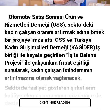
Otomotiv Satış Sonrası Ürün ve
Hizmetleri Derneği (OSS), sektördeki
kadın çalışan oranını artırmak adına örnek
bir projeye imza attı. OSS ve
Türkiye
Kadın Girişimcileri Derneği (KAGİDER)
iş
birliği ile hayata geçirilen
“İş’te Balans
Projesi” ile çalışanlara f
ırsat eşitliği
sunularak, kadın çalışan istihdamının
artırılmasına olanak sağlanacak.
Sektörde faaliyet gösteren şirketlerin
kalifiye eleman sorununun çözümüne de
destek sunulacak. Proje dahilinde
CONTINUE READING