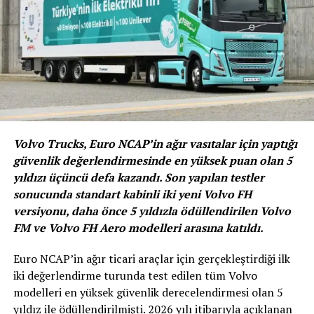
Otomotiv Satış Sonrası Ürün ve Hizmetleri
Derneği (OSS), kadın çalışan istihdamı
konusunda diğer sektörler için de emsal teşkil
edecek bir projeyi hayata geçirdi. Türkiye Kadın
Girişimcileri Derneği (KAGİDER) iş birliği ile
hayata geçirilen “İş’te Balans Projesi” ile
Türkiye’nin farklı illerindeki üniversitelerde
öğrenim gören çok sayıda kadın öğrenciye
Volvo Trucks, Euro NCAP’in ağır vasıtalar için yaptığı
ulaşmayı amaçlayan dernek hem kadın çalışan
güvenlik değerlendirmesinde en yüksek puan olan 5
istihdamına hem de sektördeki kalifiye eleman
yıldızı üçüncü defa kazandı. Son yapılan testler
sonucunda standart kabinli iki yeni Volvo FH
sorununun çözümüne destek sağlayacak.
versiyonu, daha önce 5 yıldızla ödüllendirilen Volvo
Proje başlangıcında ilk aşamada 10 farklı üniversitenin
FM ve Volvo FH Aero modelleri arasına katıldı.
yanı sıra lise ve meslek liselerinde de pandemi koşulları
sebebiyle alınan önlemler gereği online veya fiziki olarak
Euro NCAP’in ağır ticari araçlar için gerçekleştirdiği ilk
panel ve konferanslar düzenlenecek. Söz konusu
iki değerlendirme turunda test edilen tüm Volvo
etkinliklerde, otomotiv satış sonrası sektörü tanıtılarak,
modelleri en yüksek güvenlik derecelendirmesi olan 5
sektördeki kariyer fırsatlarına ve başarı hikayelerine yer
yıldız ile ödüllendirilmişti. 2026 yılı itibarıyla açıklanan