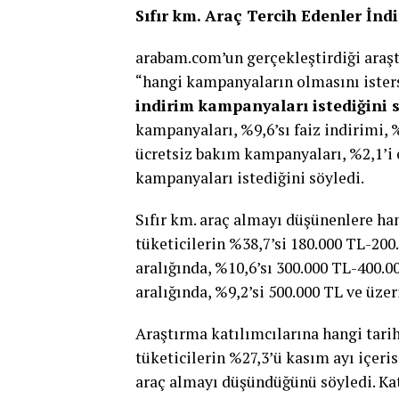
Sıfır km. Araç Tercih Edenler İn
arabam.com’un gerçekleştirdiği araşt
“hangi kampanyaların olmasını ister
indirim kampanyaları istediğini 
kampanyaları, %9,6’sı faiz indirimi, %
ücretsiz bakım kampanyaları, %2,1’i
kampanyaları istediğini söyledi.
Sıfır km. araç almayı düşünenlere han
tüketicilerin %38,7’si 180.000 TL-200
aralığında, %10,6’sı 300.000 TL-400.0
aralığında, %9,2’si 500.000 TL ve üze
Araştırma katılımcılarına hangi tar
tüketicilerin %27,3’ü kasım ayı içeris
araç almayı düşündüğünü söyledi. Katı