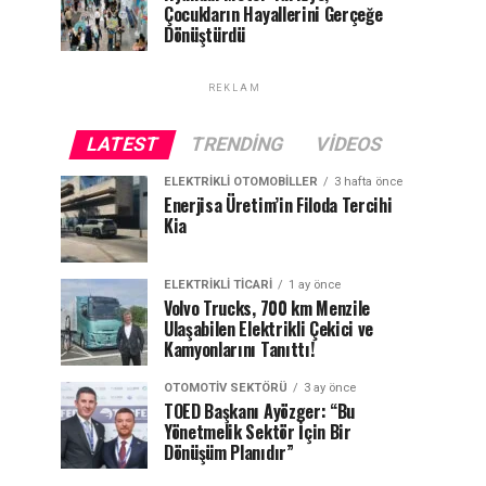
Çocukların Hayallerini Gerçeğe
Dönüştürdü
REKLAM
LATEST
TRENDING
VIDEOS
ELEKTRIKLI OTOMOBILLER
3 hafta önce
Enerjisa Üretim’in Filoda Tercihi
Kia
ELEKTRIKLI TICARI
1 ay önce
Volvo Trucks, 700 km Menzile
Ulaşabilen Elektrikli Çekici ve
Kamyonlarını Tanıttı!
OTOMOTIV SEKTÖRÜ
3 ay önce
TOED Başkanı Ayözger: “Bu
Yönetmelik Sektör İçin Bir
Dönüşüm Planıdır”