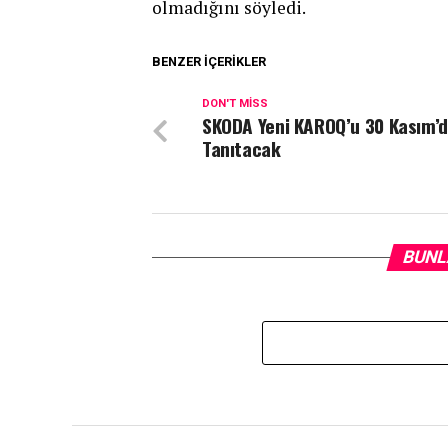
olmadığını söyledi.
BENZER İÇERIKLER
DON'T MISS
SKODA Yeni KAROQ’u 30 Kasım’
Tanıtacak
BUNL