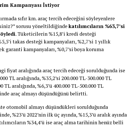
dirim Kampanyası İstiyor
ırmada sıfır km. araç tercih edeceğini söyleyenlere
siniz?” sorusu yöneltildiğinde
katılımcıların %63,7’si
söyledi
. Tüketicilerin %15,8’i kredi desteği
5,5’i takas desteği kampanyaları, %2,7’si 1 yıllık
 ek garanti kampanyaları, %0,7’si boya koruma
gi fiyat aralığında araç tercih edeceği sorulduğunda ise
.000 TL aralığında, %35,2’si 200.000 TL-300.000 TL
00 TL aralığında, %6,3’ü 400.000 TL-500.000 TL
rinde araç almayı düşündüğünü belirtti.
ihte otomobil almayı düşündükleri sorulduğunda
inde, %23’ü 2022’nin ilk üç ayında, %15,3’ü aralık ayında
lımcıların %34,4’ü ise araç alma tarihinin henüz belli