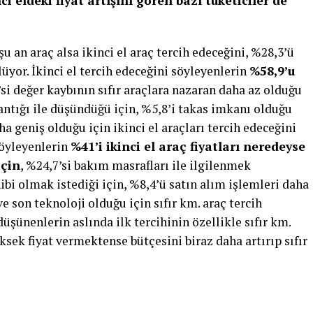
 eldeki fiyat artışını gören bazı tüketiciler de
u an araç alsa ikinci el araç tercih edeceğini, %28,3’ü
ylüyor. İkinci el tercih edeceğini söyleyenlerin
%58,9’u
’si değer kaybının sıfır araçlara nazaran daha az olduğu
antığı ile düşündüğü için, %5,8’i takas imkanı olduğu
ha geniş olduğu için ikinci el araçları tercih edeceğini
 söyleyenlerin
%41’i ikinci el araç fiyatları neredeyse
için
, %24,7’si bakım masrafları ile ilgilenmek
hibi olmak istediği için, %8,4’ü satın alım işlemleri daha
ve son teknoloji olduğu için sıfır km. araç tercih
düşünenlerin aslında ilk tercihinin özellikle sıfır km.
ksek fiyat vermektense bütçesini biraz daha artırıp sıfır