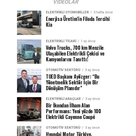
VIDEOLAR
ELEKTRIKLI OTOMOBILLER
3 hafta önce
Enerjisa Üretim’in Filoda Tercihi
Kia
ELEKTRIKLI TICARI
1 ay önce
Volvo Trucks, 700 km Menzile
Ulaşabilen Elektrikli Çekici ve
Kamyonlarını Tanıttı!
OTOMOTIV SEKTÖRÜ
3 ay önce
TOED Başkanı Ayözger: “Bu
Yönetmelik Sektör İçin Bir
Dönüşüm Planıdır”
ELEKTRIKLI ARAÇLAR
3 ay önce
Bir İkondan İlham Alan
Performans: Yeni yüzde 100
Elektrikli Cayenne Coupé
OTOMOTIV SEKTÖRÜ
3 ay önce
Hyundai Motor Türkiye,