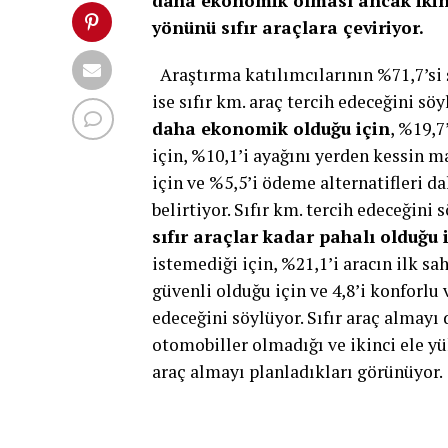
daha ekonomik olması ancak ikinci
yönünü sıfır araçlara çeviriyor.
Araştırma katılımcılarının %71,7’si ş
ise sıfır km. araç tercih edeceğini sö
daha ekonomik olduğu için
, %19,7
için, %10,1’i ayağını yerden kessin m
için ve %5,5’i ödeme alternatifleri da
belirtiyor. Sıfır km. tercih edeceğini
sıfır araçlar kadar pahalı olduğu 
istemediği için, %21,1’i aracın ilk sa
güvenli olduğu için ve 4,8’i konforlu 
edeceğini söylüyor. Sıfır araç almayı 
otomobiller olmadığı ve ikinci ele yü
araç almayı planladıkları görünüyor.