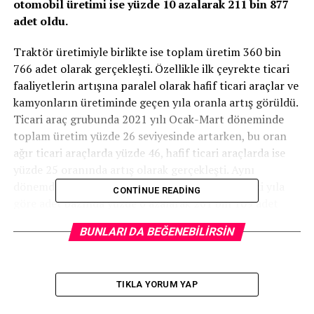
otomobil üretimi ise yüzde 10 azalarak 211 bin 877
adet oldu.
Traktör üretimiyle birlikte ise toplam üretim 360 bin
766 adet olarak gerçekleşti. Özellikle ilk çeyrekte ticari
faaliyetlerin artışına paralel olarak hafif ticari araçlar ve
kamyonların üretiminde geçen yıla oranla artış görüldü.
Ticari araç grubunda 2021 yılı Ocak-Mart döneminde
toplam üretim yüzde 26 seviyesinde artarken, bu oran
ağır ticari araçlarda yüzde 46, hafif ticari araçlarda ise
yüzde 25 oranında artış olarak gerçekleşti. Aynı
dönemde, toplam otomotiv ihracatı ise bir önceki yıla
CONTINUE READING
göre adet bazında yüzde 6 azalarak 261 bin 109 adet
olarak gerçekleşti. Otomobil ihracatı da yüzde 19
BUNLARI DA BEĞENEBILIRSIN
oranında azalarak 155 bin 457 adet oldu. Otomotiv
pazarına bakıldığında ise bu yılın ilk çeyreğinde
geçtiğimiz yılın aynı dönemine göre yüzde 60,6
TIKLA YORUM YAP
oranında artış kaydedildi ve toplam pazar 206 bin 597
adet olarak gerçekleşti.