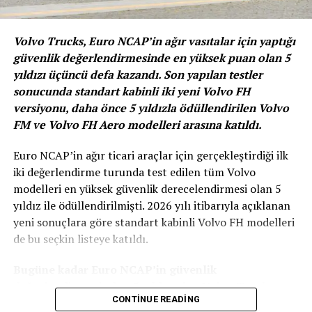
bin 457 adet olurken, aynı dönemde otomobil üretimi
yüzde 4 artarak 74 bin 995 adede çıktı.
Volvo Trucks, Euro NCAP’in ağır vasıtalar için yaptığı
güvenlik değerlendirmesinde en yüksek puan olan 5
yıldızı üçüncü defa kazandı. Son yapılan testler
sonucunda standart kabinli iki yeni Volvo FH
versiyonu, daha önce 5 yıldızla ödüllendirilen Volvo
FM ve Volvo FH Aero modelleri arasına katıldı.
Euro NCAP’in ağır ticari araçlar için gerçekleştirdiği ilk
iki değerlendirme turunda test edilen tüm Volvo
modelleri en yüksek güvenlik derecelendirmesi olan 5
yıldız ile ödüllendirilmişti. 2026 yılı itibarıyla açıklanan
yeni sonuçlara göre standart kabinli Volvo FH modelleri
de bu seçkin listeye katıldı.
Bugüne kadar Euro NCAP’in güvenlik
değerlendirmesinden 5 yıldız alan Volvo Trucks
Ticari araç üretimindeki artış
CONTINUE READING
modelleri: