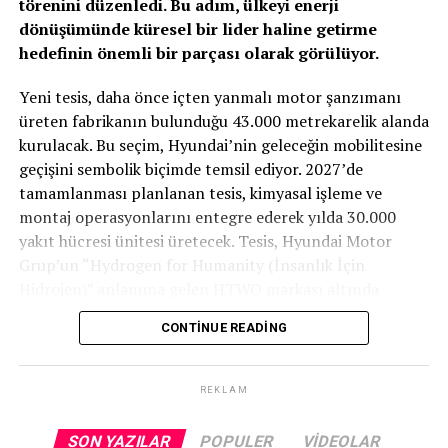
törenini düzenledi. Bu adım, ülkeyi enerji
dönüşümünde küresel bir lider haline getirme
hedefinin önemli bir parçası olarak görülüyor.
TOGG T10X’in Gücü Petlas Snowmaster 2
BENZER İÇERIKLER
Yeni tesis, daha önce içten yanmalı motor şanzımanı
Sport ile Yere Basıyor
UP NEXT
üreten fabrikanın bulunduğu 43.000 metrekarelik alanda
%100 Elektrikliye Hiç Bu Kadar Yakın Olmadınız!
kurulacak. Bu seçim, Hyundai’nin geleceğin mobilitesine
Türkiye’nin otomobili
TOGG T10X
gibi yüksek tork
DON'T MISS
geçişini sembolik biçimde temsil ediyor. 2027’de
Beyçelik Gestamp’ın TOSB’da 50 Milyon Euro’luk Yatırımla
değerlerine sahip elektrikli araçlarda, lastiğin zemine
tamamlanması planlanan tesis, kimyasal işleme ve
Kuracağı Yeni Fabrikası İçin İmzalar Atıldı!
tutunma kabiliyeti çok daha kritiktir.
E-carturkiye
ekibi
montaj operasyonlarını entegre ederek yılda 30.000
olarak bizzat deneyimlediğimiz
Petlas Snowmaster 2
yakıt hücresi ünitesi üretecek. Tesis, Hyundai Motor
Sport
, performans odaklı yapısıyla elektrikli araçların
Grup’un “Hydrogen for Humanity (İnsanlık İçin
ihtiyaç duyduğu stabiliteyi fazlasıyla karşılıyor.
Hidrojen)” anlamına gelen HTWO markası altında
faaliyet gösterecek.
CONTINUE READING
Yaklaşık 675 milyon dolarlık yatırım değerine sahip
tesis, binek otomobiller, ticari kamyonlar, otobüsler, iş
REKLAM
makineleri ve deniz taşıtları gibi çeşitli mobilite
uygulamaları için yeni nesil hidrojen yakıt hücreleri ve
SON YAZILAR
POPULER
VIDEOLAR