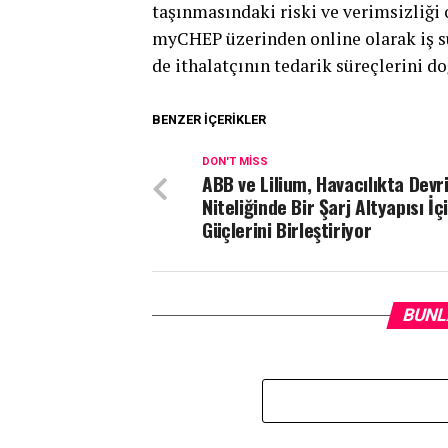
taşınmasındaki riski ve verimsizliği 
myCHEP üzerinden online olarak iş sü
de ithalatçının tedarik süreçlerini d
BENZER İÇERIKLER
DON'T MISS
ABB ve Lilium, Havacılıkta Devr
Niteliğinde Bir Şarj Altyapısı İç
Güçlerini Birleştiriyor
BUNL