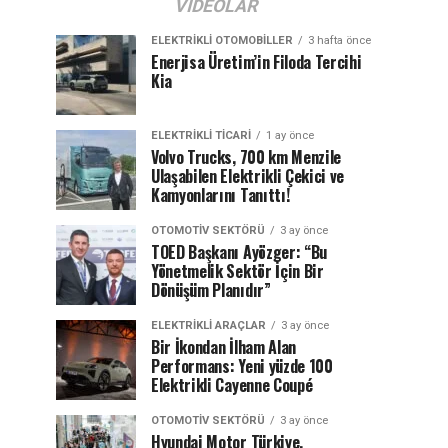
VIDEOLAR
ELEKTRIKLI OTOMOBILLER
3 hafta önce
Enerjisa Üretim’in Filoda Tercihi
Kia
ELEKTRIKLI TICARI
1 ay önce
Volvo Trucks, 700 km Menzile
Ulaşabilen Elektrikli Çekici ve
Kamyonlarını Tanıttı!
OTOMOTIV SEKTÖRÜ
3 ay önce
TOED Başkanı Ayözger: “Bu
Yönetmelik Sektör İçin Bir
Dönüşüm Planıdır”
ELEKTRIKLI ARAÇLAR
3 ay önce
Bir İkondan İlham Alan
Performans: Yeni yüzde 100
Elektrikli Cayenne Coupé
OTOMOTIV SEKTÖRÜ
3 ay önce
Hyundai Motor Türkiye,