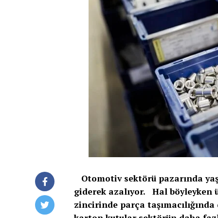
Otomotiv sektörü pazarında yaşa
giderek azalıyor. Hal böyleyken ü
zincirinde parça taşımacılığında 
karton kutular sektörün daha faz