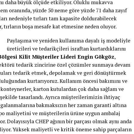
sını daha büyük ölçüde etkiliyor. Oluklu mukavva
nem oranında, yüzde 50 neme göre yüzde 71 daha zayıf
arı nedeniyle tırları tam kapasite doldurabilecek
, tırların boşa mesafe kat etmesine neden oluyor.
Paylaşıma ve yeniden kullanıma dayalı iş modeliyle
üreticileri ve tedarikçileri israftan kurtardıklarını
lgesi Kilit Müşteriler Lideri Engin Gökgöz
,
ektörü tedarik zincirine özel çözümler sunmaya devam
utuları tedarik etmek, depolamak ve geri dönüştürmek
uluğundan kurtarıyoruz. Kullanım öncesi bakımını ve
 konteynerler, karton kutulardan çok daha sağlam ve
kilde tasarlandı. Ayrıca müşterilerimizin ihtiyaç
algalanmalarına bakmaksızın her zaman garanti altına
po maliyetini ve müşterilerin ürüne uygun ambalaj
r. Dolayısıyla CHEP ağının bir parçası olmak aynı anda
liyor. Yüksek maliyetli ve kritik öneme sahip parçaların