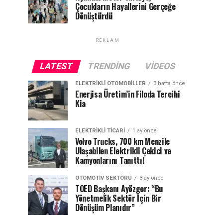
Çocukların Hayallerini Gerçeğe
Dönüştürdü
REKLAM
LATEST
TRENDING
VIDEOS
ELEKTRIKLI OTOMOBILLER
3 hafta önce
Enerjisa Üretim’in Filoda Tercihi
Kia
ELEKTRIKLI TICARI
1 ay önce
Volvo Trucks, 700 km Menzile
Ulaşabilen Elektrikli Çekici ve
Kamyonlarını Tanıttı!
OTOMOTIV SEKTÖRÜ
3 ay önce
TOED Başkanı Ayözger: “Bu
Yönetmelik Sektör İçin Bir
Dönüşüm Planıdır”