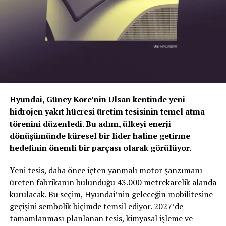
Hyundai, Güney Kore’nin Ulsan kentinde yeni
hidrojen yakıt hücresi üretim tesisinin temel atma
törenini düzenledi. Bu adım, ülkeyi enerji
dönüşümünde küresel bir lider haline getirme
hedefinin önemli bir parçası olarak görülüyor.
TOGG T10X’in Gücü Petlas Snowmaster 2
Yeni tesis, daha önce içten yanmalı motor şanzımanı
Sport ile Yere Basıyor
üreten fabrikanın bulunduğu 43.000 metrekarelik alanda
kurulacak. Bu seçim, Hyundai’nin geleceğin mobilitesine
Türkiye’nin otomobili
TOGG T10X
gibi yüksek tork
geçişini sembolik biçimde temsil ediyor. 2027’de
değerlerine sahip elektrikli araçlarda, lastiğin zemine
tamamlanması planlanan tesis, kimyasal işleme ve
tutunma kabiliyeti çok daha kritiktir.
E-carturkiye
ekibi