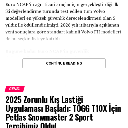
Euro NCAP’in ağır ticari araçlar için gerçekleştirdiği ilk
iki değerlendirme turunda test edilen tüm Volvo
modelleri en yüksek güvenlik derecelendirmesi olan 5
yıldız ile ödüllendirilmişti. 2026 yılı itibarıyla açıklanan
yeni sonuçlara göre standart kabinli Volvo FH modelleri
de bu seçkin listeye katıldı.
Bugüne kadar Euro NCAP’in güvenlik
değerlendirmesinden 5 yıldız alan Volvo Trucks
CONTINUE READING
modelleri:
Volvo FM 4×2 çekici
Volvo FM 6×2 kamyon
GENEL
2025 Zorunlu Kış Lastiği
Volvo FH 4×2 çekici (Yeni eklendi)
Uygulaması Başladı: TOGG T10X İçin
Volvo FH 6×2 kamyon (Yeni eklendi)
Petlas Snowmaster 2 Sport
Volvo FH Aero 4×2 çekici
Tercihimiz Oldu!
Volvo FH Aero 6×2 kamyon