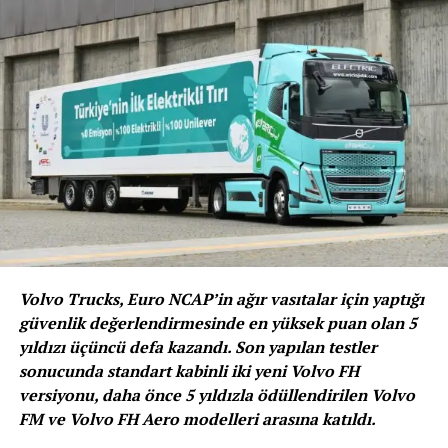
Satıcılardan sıfır araç alıp, hemen ikinci elde fahiş
fiyatla satan kurumlar olduğu biliniyor. Gerçek
tüketicinin araçlara daha kolay ulaşmasını sağlayabilmek
adına böyle bir önlemin, piyasadaki fahiş fiyatlı satışları
engelleyeceğini ve fırsatçılığın önüne geçeceğini
düşünüyoruz. Biz de süreç boyunca Bakanlıkla karşılıklı
fikir alışverişleriyle oluşturulan yeni yönetmeliği
destekliyoruz” dedi.
BENZER İÇERIKLER
UP NEXT
Togg’dan İki Önemli Stratejik İş Ortaklığı Anlaşması
Volvo Trucks, Euro NCAP’in ağır vasıtalar için yaptığı
DON'T MISS
güvenlik değerlendirmesinde en yüksek puan olan 5
Otomobil Satışına Düzenleme ‘6 Ay ve 6 Bin Kilometre’
yıldızı üçüncü defa kazandı. Son yapılan testler
Sınırı
sonucunda standart kabinli iki yeni Volvo FH
versiyonu, daha önce 5 yıldızla ödüllendirilen Volvo
FM ve Volvo FH Aero modelleri arasına katıldı.