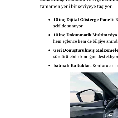
tamamen yeni bir seviyeye taşıyor.
10 inç Dijital Gösterge Paneli:
Ba
şekilde sunuyor.
10 inç Dokunmatik Multimedya 
hem eğlence hem de bilgiye anında
Geri Dönüştürülmüş Malzemele
sürdürülebilir kimliğini destekliyor
Isıtmalı Koltuklar:
Konforu artıra