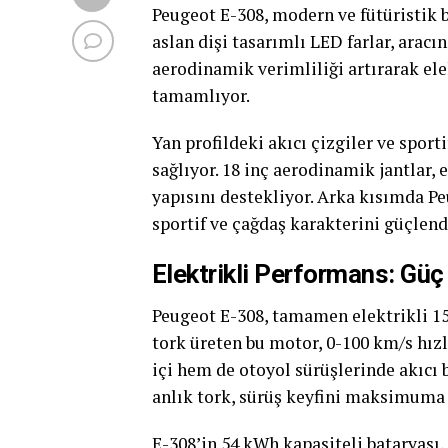
Peugeot E-308, modern ve fütüristik b
aslan dişi tasarımlı LED farlar, aracı
aerodinamik verimliliği artırarak elek
tamamlıyor.
Yan profildeki akıcı çizgiler ve sport
sağlıyor. 18 inç aerodinamik jantlar,
yapısını destekliyor. Arka kısımda P
sportif ve çağdaş karakterini güçlend
Elektrikli Performans: Gü
Peugeot E-308, tamamen elektrikli 1
tork üreten bu motor, 0-100 km/s hı
içi hem de otoyol sürüşlerinde akıcı
anlık tork, sürüş keyfini maksimuma 
E-308’in 54 kWh kapasiteli bataryası