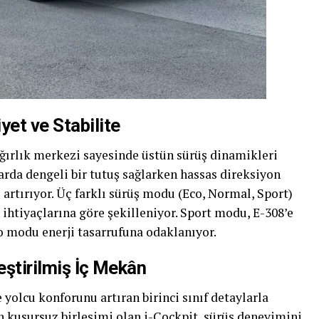
yet ve Stabilite
ağırlık merkezi sayesinde üstün sürüş dinamikleri
larda dengeli bir tutuş sağlarken hassas direksiyon
 artırıyor. Üç farklı sürüş modu (Eco, Normal, Sport)
ihtiyaçlarına göre şekilleniyor. Sport modu, E-308’e
o modu enerji tasarrufuna odaklanıyor.
eştirilmiş İç Mekân
 yolcu konforunu artıran birinci sınıf detaylarla
 kusursuz birleşimi olan i-Cockpit, sürüş deneyimini