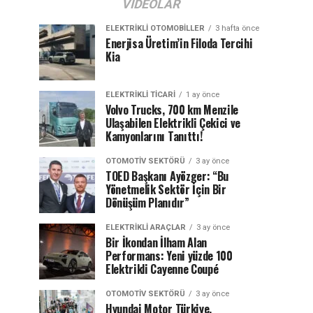
VIDEOLAR
ELEKTRIKLI OTOMOBILLER
3 hafta önce
Enerjisa Üretim’in Filoda Tercihi
Kia
ELEKTRIKLI TICARI
1 ay önce
Volvo Trucks, 700 km Menzile
Ulaşabilen Elektrikli Çekici ve
Kamyonlarını Tanıttı!
OTOMOTIV SEKTÖRÜ
3 ay önce
TOED Başkanı Ayözger: “Bu
Yönetmelik Sektör İçin Bir
Dönüşüm Planıdır”
ELEKTRIKLI ARAÇLAR
3 ay önce
Bir İkondan İlham Alan
Performans: Yeni yüzde 100
Elektrikli Cayenne Coupé
OTOMOTIV SEKTÖRÜ
3 ay önce
Hyundai Motor Türkiye,