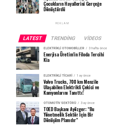
Çocukların Hayallerini Gerçeğe
Dönüştürdü
REKLAM
LATEST
TRENDING
VIDEOS
ELEKTRIKLI OTOMOBILLER
3 hafta önce
Enerjisa Üretim’in Filoda Tercihi
Kia
ELEKTRIKLI TICARI
1 ay önce
Volvo Trucks, 700 km Menzile
Ulaşabilen Elektrikli Çekici ve
Kamyonlarını Tanıttı!
OTOMOTIV SEKTÖRÜ
3 ay önce
TOED Başkanı Ayözger: “Bu
Yönetmelik Sektör İçin Bir
Dönüşüm Planıdır”