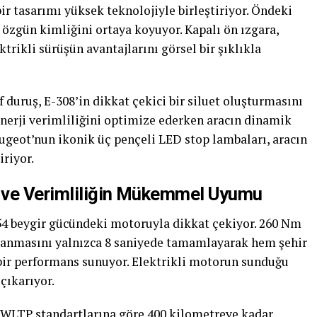
ir tasarımı yüksek teknolojiyle birleştiriyor. Öndeki
n özgün kimliğini ortaya koyuyor. Kapalı ön ızgara,
trikli sürüşün avantajlarını görsel bir şıklıkla
if duruş, E-308’in dikkat çekici bir siluet oluşturmasını
 enerji verimliliğini optimize ederken aracın dinamik
eugeot’nun ikonik üç pençeli LED stop lambaları, aracın
iriyor.
ç ve Verimliliğin Mükemmel Uyumu
54 beygir gücündeki motoruyla dikkat çekiyor. 260 Nm
zlanmasını yalnızca 8 saniyede tamamlayarak hem şehir
 bir performans sunuyor. Elektrikli motorun sunduğu
çıkarıyor.
, WLTP standartlarına göre 400 kilometreye kadar