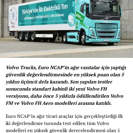
Volvo Trucks, Euro NCAP’in ağır vasıtalar için yaptığı
Peugeot 508 GT
güvenlik değerlendirmesinde en yüksek puan olan 5
yıldızı üçüncü defa kazandı. Son yapılan testler
Heyecan veren tasarımı, yenilenen ön yüzü, farklı gövde
sonucunda standart kabinli iki yeni Volvo FH
renkleri ve “Black Pack” seçeneğiyle dikkat çeken yeni
versiyonu, daha önce 5 yıldızla ödüllendirilen Volvo
PEUGEOT SUV 3008 ile yedi kişilik oturma kapasitesi,
FM ve Volvo FH Aero modelleri arasına katıldı.
yeni Peugeot i-Cockpit® ve Night Vision’la segmentinde
tek 1.5 lt BlueHDi dizel motora sahip yeni PEUGEOT SUV
Euro NCAP’in ağır ticari araçlar için gerçekleştirdiği ilk
5008’e 90.000 TL için 12 ay sıfır faizli kredi avantajı
iki değerlendirme turunda test edilen tüm Volvo
sağlanıyor. PEUGEOT 508, 90.000 TL için 12 ay sıfır faiz
modelleri en yüksek güvenlik derecelendirmesi olan 5