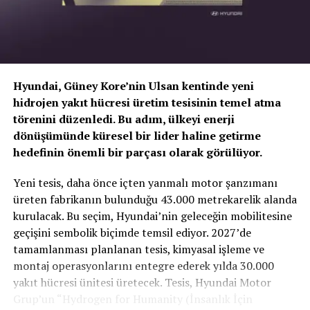
Hyundai, Güney Kore’nin Ulsan kentinde yeni
hidrojen yakıt hücresi üretim tesisinin temel atma
törenini düzenledi. Bu adım, ülkeyi enerji
dönüşümünde küresel bir lider haline getirme
hedefinin önemli bir parçası olarak görülüyor.
TOGG T10X’in Gücü Petlas Snowmaster 2
Yeni tesis, daha önce içten yanmalı motor şanzımanı
Sport ile Yere Basıyor
üreten fabrikanın bulunduğu 43.000 metrekarelik alanda
kurulacak. Bu seçim, Hyundai’nin geleceğin mobilitesine
Türkiye’nin otomobili
TOGG T10X
gibi yüksek tork
geçişini sembolik biçimde temsil ediyor. 2027’de
değerlerine sahip elektrikli araçlarda, lastiğin zemine
tamamlanması planlanan tesis, kimyasal işleme ve
tutunma kabiliyeti çok daha kritiktir.
E-carturkiye
ekibi
montaj operasyonlarını entegre ederek yılda 30.000
olarak bizzat deneyimlediğimiz
Petlas Snowmaster 2
yakıt hücresi ünitesi üretecek. Tesis, Hyundai Motor
Sport
, performans odaklı yapısıyla elektrikli araçların
Grup’un “Hydrogen for Humanity (İnsanlık İçin
ihtiyaç duyduğu stabiliteyi fazlasıyla karşılıyor.