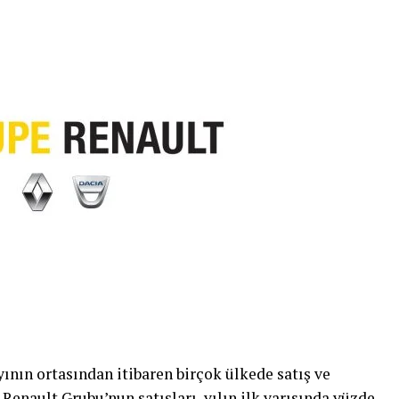
nın ortasından itibaren birçok ülkede satış ve
 Renault Grubu’nun satışları, yılın ilk yarısında yüzde