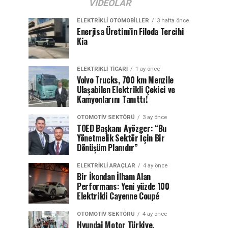
VIDEOLAR
ELEKTRIKLI OTOMOBILLER
3 hafta önce
Enerjisa Üretim’in Filoda Tercihi
Kia
ELEKTRIKLI TICARI
1 ay önce
Volvo Trucks, 700 km Menzile
Ulaşabilen Elektrikli Çekici ve
Kamyonlarını Tanıttı!
OTOMOTIV SEKTÖRÜ
3 ay önce
TOED Başkanı Ayözger: “Bu
Yönetmelik Sektör İçin Bir
Dönüşüm Planıdır”
ELEKTRIKLI ARAÇLAR
4 ay önce
Bir İkondan İlham Alan
Performans: Yeni yüzde 100
Elektrikli Cayenne Coupé
OTOMOTIV SEKTÖRÜ
4 ay önce
Hyundai Motor Türkiye,