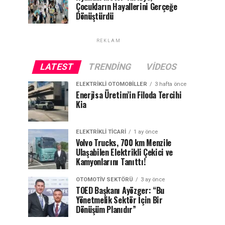
Çocukların Hayallerini Gerçeğe
Dönüştürdü
REKLAM
LATEST
TRENDING
VIDEOS
ELEKTRIKLI OTOMOBILLER
3 hafta önce
Enerjisa Üretim’in Filoda Tercihi
Kia
ELEKTRIKLI TICARI
1 ay önce
Volvo Trucks, 700 km Menzile
Ulaşabilen Elektrikli Çekici ve
Kamyonlarını Tanıttı!
OTOMOTIV SEKTÖRÜ
3 ay önce
TOED Başkanı Ayözger: “Bu
Yönetmelik Sektör İçin Bir
Dönüşüm Planıdır”