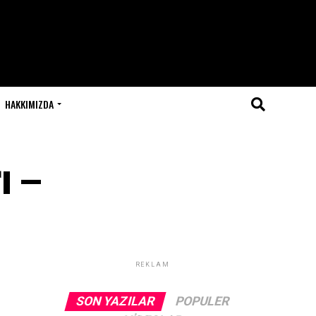
HAKKIMIZDA
ı –
REKLAM
SON YAZILAR
POPULER