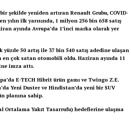
 bir şekilde yeniden artıran Renault Grubu, COVID-
n yılın ilk yarısında, 1 milyon 256 bin 658 satış
ziran ayında Avrupa’da 1’inci marka olarak yer
k yüzde 50 artış ile 37 bin 540 satış adedine ulaşan
ın en çok satan otomobili oldu. Haziran ayında 11
ine imza attı.
rupa’da E-TECH Hibrit ürün gamı ve Twingo Z.E
.
a’da Yeni Duster ve Hindistan’da yeni bir SUV
n planına sahip.
l Ortalama Yakıt Tasarrufu) hedeflerine ulaşma