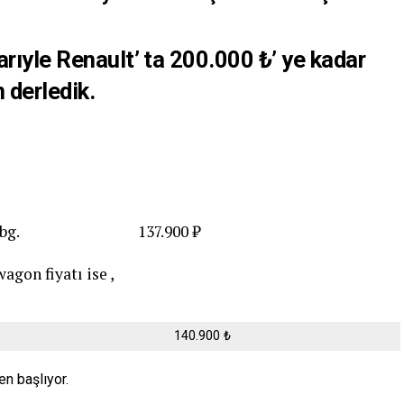
rıyle Renault’ ta 200.000 ₺’ ye kadar
n derledik.
TCe 90 bg. 137.900 ₺
agon fiyatı ise ,
140.900 ₺
en başlıyor.