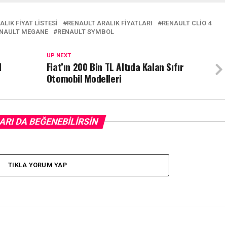
ALIK FIYAT LISTESI
RENAULT ARALIK FIYATLARI
RENAULT CLIO 4
NAULT MEGANE
RENAULT SYMBOL
UP NEXT
I
Fiat’ın 200 Bin TL Altıda Kalan Sıfır
Otomobil Modelleri
ARI DA BEĞENEBILIRSIN
TIKLA YORUM YAP