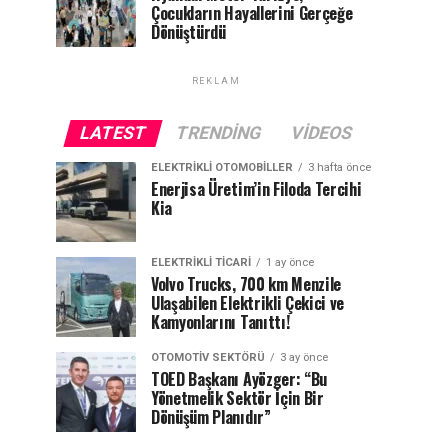
Çocukların Hayallerini Gerçeğe
Dönüştürdü
REKLAM
LATEST
TRENDING
VIDEOS
ELEKTRIKLI OTOMOBILLER
3 hafta önce
Enerjisa Üretim’in Filoda Tercihi
Kia
ELEKTRIKLI TICARI
1 ay önce
Volvo Trucks, 700 km Menzile
Ulaşabilen Elektrikli Çekici ve
Kamyonlarını Tanıttı!
OTOMOTIV SEKTÖRÜ
3 ay önce
TOED Başkanı Ayözger: “Bu
Yönetmelik Sektör İçin Bir
Dönüşüm Planıdır”