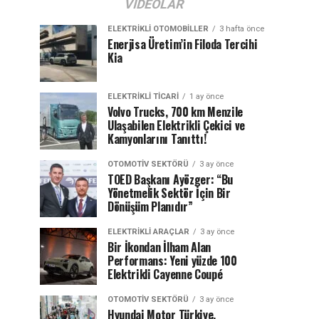
VIDEOLAR
ELEKTRIKLI OTOMOBILLER
3 hafta önce
Enerjisa Üretim’in Filoda Tercihi
Kia
ELEKTRIKLI TICARI
1 ay önce
Volvo Trucks, 700 km Menzile
Ulaşabilen Elektrikli Çekici ve
Kamyonlarını Tanıttı!
OTOMOTIV SEKTÖRÜ
3 ay önce
TOED Başkanı Ayözger: “Bu
Yönetmelik Sektör İçin Bir
Dönüşüm Planıdır”
ELEKTRIKLI ARAÇLAR
3 ay önce
Bir İkondan İlham Alan
Performans: Yeni yüzde 100
Elektrikli Cayenne Coupé
OTOMOTIV SEKTÖRÜ
3 ay önce
Hyundai Motor Türkiye,